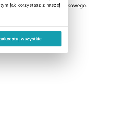
pobudza wydzielanie soku żołądkowego.
o tym jak korzystasz z naszej
ci.
 wiąże się zbieranie danych o
i
”.
aakceptuj wszystkie
ody na pozyskiwanie od
ło z brakiem dostępu do