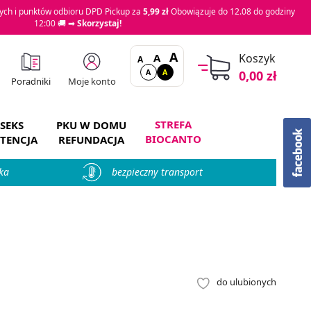
ch i punktów odbioru DPD Pickup za
5,99 zł
Obowiązuje do 12.08 do godziny
12:00 🚚 ➡
Skorzystaj!
A
A
Koszyk
A
A
A
0,00 zł
Moje konto
Poradniki
STREFA
SEKS
PKU W DOMU
BIOCANTO
TENCJA
REFUNDACJA
ka
bezpieczny transport
do ulubionych