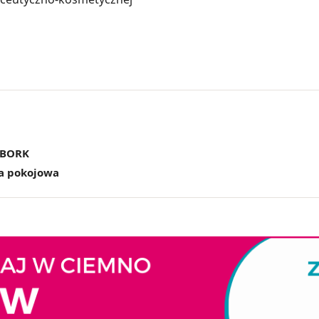
ĘBORK
a pokojowa