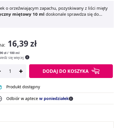
jek o orzeźwiającym zapachu, pozyskiwany z liści mięty
ryczny miętowy 10 ml
doskonale sprawdza się do
ajwiększe zalety to działanie odświeżające i kojące –
rację, a także udrażnia drogi oddechowe. Dzięki
mu działaniu chłodzącemu
, olejek można dodać do
 masażu mięśni. To idealny wybór dla osób, które cenią
16,39 zł
tod wspierania samopoczucia na co dzień.
na:
90 zł / 100 ml
iedz się więcej
DODAJ
DO KOSZYKA
Produkt dostępny
Odbiór w aptece
w poniedziałek