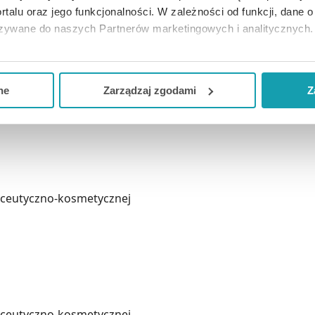
ące trawienie, rozkurczające, wiatropędne, żółciopędne, 
rtalu oraz jego funkcjonalności. W zależności od funkcji, dane 
azywane do naszych Partnerów marketingowych i analitycznych.
iedostępnym dla małych dzieci. Chronić od światła i wilgo
ją zgodę i wybrać tylko niektóre dodatkowe funkcje, z którymi
eferowanych przez Ciebie wyborów i kliknij „
Zarządzaj
zgodam
ne
Zarządzaj zgodami
Z
kceptuj niezbędne
”, co będzie oznaczało, że nie wyrażasz zg
rykolwiek składnik produktu.
niezbędne dla funkcjonowania Strony. Będzie się to jednak wiąza
Strony.
maceutyczno-kosmetycznej
maceutyczno-kosmetycznej