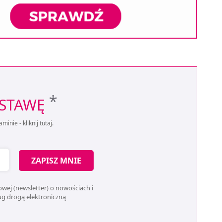
*
OSTAWĘ
aminie -
kliknij tutaj
.
ZAPISZ MNIE
wej (newsletter) o nowościach i
ług drogą elektroniczną