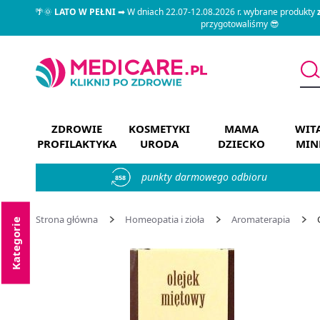
🌴🌞
LATO W PEŁNI
➡ W dniach 22.07-12.08.2026 r. wybrane produkty
przygotowaliśmy 😎
ZDROWIE
KOSMETYKI
MAMA
WIT
PROFILAKTYKA
URODA
DZIECKO
MIN
punkty darmowego odbioru
858
Strona główna
Homeopatia i zioła
Aromaterapia
Kategorie