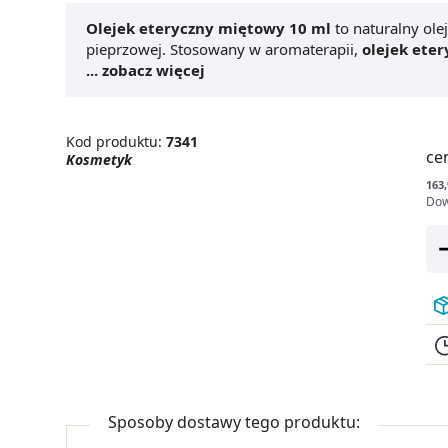
Olejek eteryczny miętowy 10 ml
to naturalny ole
pieprzowej. Stosowany w aromaterapii,
olejek ete
inhalacji, masażu oraz odświeżania powietrza. Jego n
... zobacz więcej
pomaga w łagodzeniu bólów głowy, poprawia koncent
silnym właściwościom antyseptycznym i
naturalne
kąpieli lub wykorzystać jako składnik preparatów do
Kod produktu:
7341
sobie
zdrowy styl życia
i poszukują naturalnych me
ce
Kosmetyk
163,
Dow
Sposoby dostawy tego produktu: