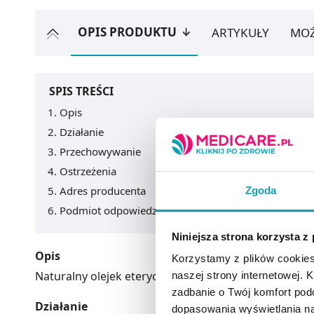
OPIS PRODUKTU
ARTYKUŁY
MOŻ
SPIS TREŚCI
Opis
Działanie
Przechowywanie
Ostrzeżenia
Adres producenta
Zgoda
Podmiot odpowiedzialny
Niniejsza strona korzysta z
Opis
Korzystamy z plików cookies
Naturalny olejek eteryczny do kąpieli, masaży i inhala
naszej strony internetowej. Kl
zadbanie o Twój komfort po
Działanie
dopasowania wyświetlania na