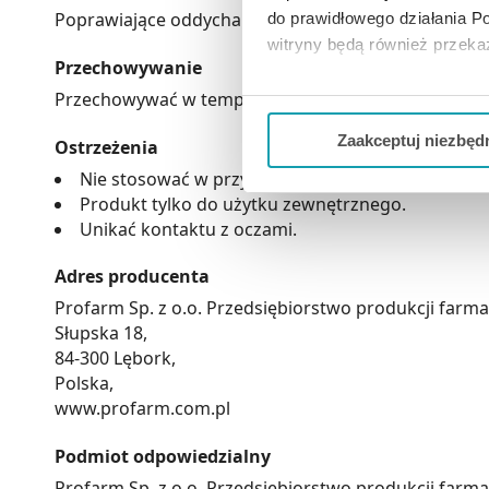
Poprawiające oddychanie, rozgrzewające, poprawiaj
do prawidłowego działania Po
witryny będą również przek
Przechowywanie
Przechowywać w temperaturze pokojowej, w miejscu n
Jeżeli chcesz dostosować swo
Twojej aktywności dokonaj pr
Zaakceptuj niezbęd
Ostrzeżenia
Możesz również kliknąć „
Zaa
Nie stosować w przypadku nadwrażliwości na któ
Produkt tylko do użytku zewnętrznego.
Ciebie danych, które nie są 
Unikać kontaktu z oczami.
wszystkich funkcjonalności 
Adres producenta
Profarm Sp. z o.o. Przedsiębiorstwo produkcji far
Słupska 18,
84-300 Lębork,
Polska,
www.profarm.com.pl
Podmiot odpowiedzialny
Profarm Sp. z o.o. Przedsiębiorstwo produkcji far