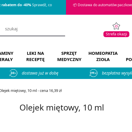
z rabatem do -40%
Sprawdź, co
📦 Dostawa do automatów paczkowy
Strefa okazji
AMINY
LEKI NA
SPRZĘT
HOMEOPATIA
ERAŁY
RECEPTĘ
MEDYCZNY
ZIOŁA
PO
dostawa już w dobę
bezpłatna wysył
Olejek miętowy, 10 ml - cena 16,39 zł
Olejek miętowy, 10 ml