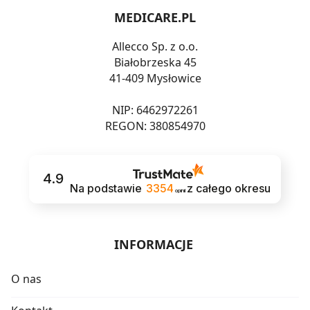
MEDICARE.PL
Allecco Sp. z o.o.
Białobrzeska 45
41-409 Mysłowice
NIP: 6462972261
REGON: 380854970
4.9
Na podstawie
3354
z całego okresu
opinii
INFORMACJE
O nas