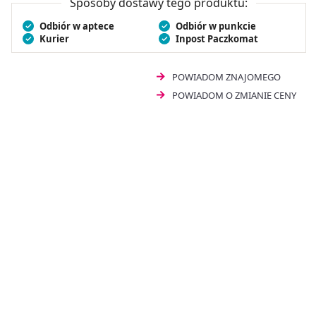
Sposoby dostawy tego produktu:
pichtowy 10 ml
i zyskaj sprawdzone wsparcie dla
Odbiór w aptece
Odbiór w punkcie
codziennej profilaktyki.
naturalny olejek
,
wspiera
Kurier
Inpost Paczkomat
odporność
,
aromaterapia
.
POWIADOM ZNAJOMEGO
POWIADOM O ZMIANIE CENY