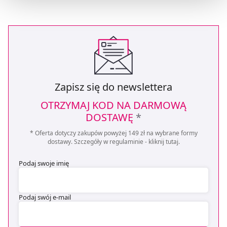
Możesz również kliknąć „
Zaakceptuj niezbędne
”, co
będzie oznaczało, że nie wyrażasz zgody na
pozyskiwanie od Ciebie danych, które nie są niezbędne
dla funkcjonowania Strony. Będzie się to jednak wiązało
z brakiem dostępu do wszystkich funkcjonalności
Strony.
Zapisz się do newslettera
OTRZYMAJ KOD NA DARMOWĄ
DOSTAWĘ
*
* Oferta dotyczy zakupów powyżej 149 zł na wybrane formy
dostawy. Szczegóły w regulaminie -
kliknij tutaj
.
Podaj swoje imię
Podaj swój e-mail