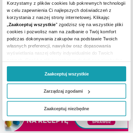
Temperatura
Korzystamy z plików cookies lub pokrewnych technologii
Przechowywanie:
pokojowa
w celu zapewnienia Ci najlepszych doświadczeń z
korzystania z naszej strony internetowej. Klikając
„
Zaakceptuj wszystkie
” zgodzisz się na wszystkie pliki
cookies i pozwolisz nam na zadbanie o Twój komfort
podczas dokonywania zakupów na podstawie Twoich
własnych preferencji, nawyków oraz dopasowania
wyświetlania naszej oferty indywidualnie do Twoich
potrzeb. Część z plików jest nam dodatkowo niezbędna
ARTYKUŁY
do prawidłowego działania Portalu oraz jego
Zaakceptuj wszystkie
funkcjonalności. W zależności od funkcji, dane o tym jak
korzystasz z naszej witryny będą również przekazywane
MOŻE CI SIĘ PRZYDAĆ
do naszych Partnerów marketingowych i analitycznych.
Zarządzaj zgodami
Jeżeli chcesz dostosować swoją zgodę i wybrać tylko
Zaakceptuj niezbędne
niektóre dodatkowe funkcje, z którymi wiąże się
zbieranie danych o Twojej aktywności dokonaj
preferowanych przez Ciebie wyborów i kliknij „
Zarządzaj
zgodami
”.