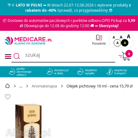
🌴🌞
LATO W PEŁNI
➡ W dniach 22.07-12.08.2026 r. wybrane produkty
z
rabatem do -40%
Sprawdź, co przygotowaliśmy 😎
📦 Dostawa do automatów paczkowych i punktów odbioru DPD Pickup za
5,99
zł
Obowiązuje do 12.08 do godziny 12:00 🚚 ➡
Skorzystaj!
A
A
A
A
A
Poradniki
0
punkty
dostawa już
bezpłatna
bezpieczny
darmowego
858
w dobę
wysyłka
transport
odbioru
Aromaterapia
Olejek pichtowy 10 ml - cena 15,79 zł