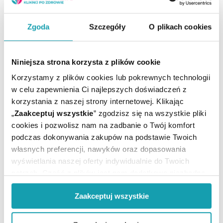
Zgoda
Szczegóły
O plikach cookies
ARTYKUŁY
MOŻE CI SIĘ PRZYDAĆ
Niniejsza strona korzysta z plików cookie
Korzystamy z plików cookies lub pokrewnych technologii
w celu zapewnienia Ci najlepszych doświadczeń z
korzystania z naszej strony internetowej. Klikając
„
Zaakceptuj wszystkie
” zgodzisz się na wszystkie pliki
cookies i pozwolisz nam na zadbanie o Twój komfort
podczas dokonywania zakupów na podstawie Twoich
własnych preferencji, nawyków oraz dopasowania
wyświetlania naszej oferty indywidualnie do Twoich
potrzeb. Część z plików jest nam dodatkowo niezbędna
do prawidłowego działania Portalu oraz jego
Zaakceptuj wszystkie
funkcjonalności. W zależności od funkcji, dane o tym jak
korzystasz z naszej witryny będą również przekazywane
do naszych Partnerów marketingowych i analitycznych.