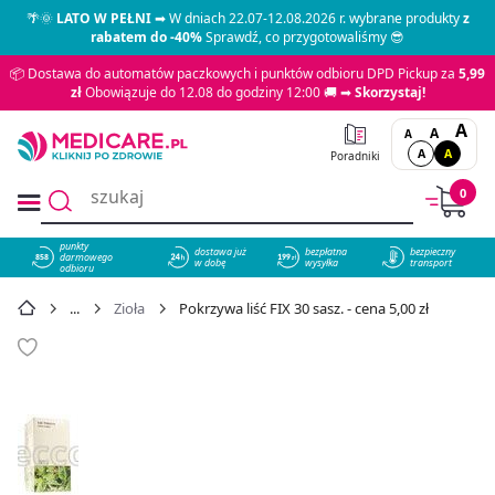
🌴🌞
LATO W PEŁNI
➡ W dniach 22.07-12.08.2026 r. wybrane produkty
z
rabatem do -40%
Sprawdź, co przygotowaliśmy 😎
📦 Dostawa do automatów paczkowych i punktów odbioru DPD Pickup za
5,99
zł
Obowiązuje do 12.08 do godziny 12:00 🚚 ➡
Skorzystaj!
A
A
A
A
A
Poradniki
0
punkty
dostawa już
bezpłatna
bezpieczny
darmowego
858
w dobę
wysyłka
transport
odbioru
Zioła
Pokrzywa liść FIX 30 sasz. - cena 5,00 zł