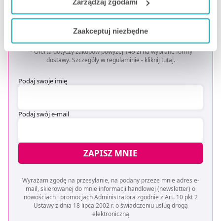
Zarządzaj zgodami
Zapisz się do newslettera
Jeżeli chcesz dostosować swoją zgodę i wybrać tylko
OTRZYMAJ KOD NA DARMOWĄ
Zaakceptuj niezbędne
niektóre dodatkowe funkcje, z którymi wiąże się
DOSTAWĘ
*
zbieranie danych o Twojej aktywności dokonaj
* Oferta dotyczy zakupów powyżej 149 zł na wybrane formy
preferowanych przez Ciebie wyborów i kliknij „
Zarządzaj
dostawy. Szczegóły w regulaminie -
kliknij tutaj
.
zgodami
”.
Podaj swoje imię
Możesz również kliknąć „
Zaakceptuj niezbędne
”, co
będzie oznaczało, że nie wyrażasz zgody na
Podaj swój e-mail
pozyskiwanie od Ciebie danych, które nie są niezbędne
dla funkcjonowania Strony. Będzie się to jednak wiązało
z brakiem dostępu do wszystkich funkcjonalności
ZAPISZ MNIE
Strony.
Wyrażam zgodę na przesyłanie, na podany przeze mnie adres e-
mail, skierowanej do mnie informacji handlowej (newsletter) o
nowościach i promocjach Administratora zgodnie z Art. 10 pkt 2
Ustawy z dnia 18 lipca 2002 r. o świadczeniu usług drogą
elektroniczną