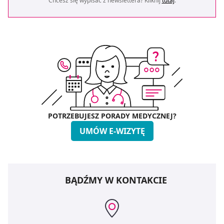
Chcesz się wypisać z newslettera? Kliknij
tutaj
.
POTRZEBUJESZ PORADY MEDYCZNEJ?
UMÓW E-WIZYTĘ
BĄDŹMY W KONTAKCIE