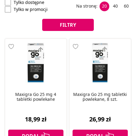
Tylko dostępne
Na stronę:
20
40
60
Tylko w promocji
FILTRY
Maxigra Go 25 mg 4
Maxigra Go 25 mg tabletki
tabletki powlekane
powlekane, 8 szt.
18,99 zł
26,99 zł