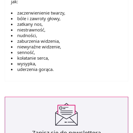
jak:
zaczerwienienie twarzy,
bóle i zawroty głowy,
zatkany nos,
niestrawność,
nudności,
zaburzenia widzenia,
niewyraźne widzenie,
senność,
kołatanie serca,
wysypka,
uderzenia gorąca.
Zapisz się do newslettera