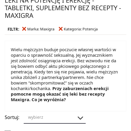
TABLETKI, SUPLEMENTY BEZ RECEPTY -
MAXIGRA
Marka: Maxigra
Kategoria: Potencja
FILTR:
Wielu mężczyzn buduje poczucie własnej wartości w
oparciu o sprawność seksualną. Jej wyznacznikiem
jest zdolność osiągnięcia erekcji. Bez wzwodu nie da
się bowiem odbyć aktu płciowego połączonego z
penetracją. Kiedy ten się nie pojawia, wielu mężczyzn
unika zbliżeń z partnerką/partnerem. Nie chce
bowiem “skompromitować” się w oczach
kochanki/kochanka.
Przy zaburzeniach erekcji
pomocne mogą okazać się leki bez recepty
Maxigra. Co je wyróżnia?
Sortuj:
wybierz