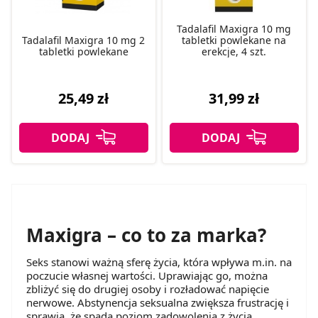
Tadalafil Maxigra 10 mg
Tadalafil Maxigra 10 mg 2
tabletki powlekane na
tabletki powlekane
erekcje, 4 szt.
25,49 zł
31,99 zł
Maxigra – co to za marka?
Seks stanowi ważną sferę życia, która wpływa m.in. na
poczucie własnej wartości. Uprawiając go, można
zbliżyć się do drugiej osoby i rozładować napięcie
nerwowe. Abstynencja seksualna zwiększa frustrację i
sprawia, że spada poziom zadowolenia z życia.