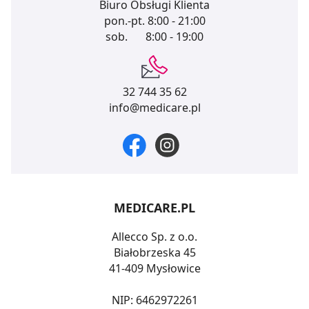
Biuro Obsługi Klienta
pon.-pt.
8:00 - 21:00
sob.
8:00 - 19:00
32 744 35 62
info@medicare.pl
MEDICARE.PL
Allecco Sp. z o.o.
Białobrzeska 45
41-409 Mysłowice
NIP: 6462972261