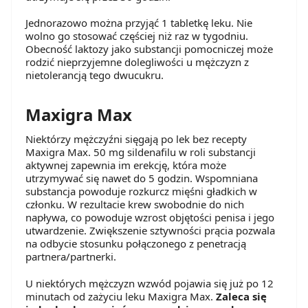
Jednorazowo można przyjąć 1 tabletkę leku. Nie
wolno go stosować częściej niż raz w tygodniu.
Obecność laktozy jako substancji pomocniczej może
rodzić nieprzyjemne dolegliwości u mężczyzn z
nietolerancją tego dwucukru.
Maxigra Max
Niektórzy mężczyźni sięgają po lek bez recepty
Maxigra Max. 50 mg sildenafilu w roli substancji
aktywnej zapewnia im erekcję, która może
utrzymywać się nawet do 5 godzin. Wspomniana
substancja powoduje rozkurcz mięśni gładkich w
członku. W rezultacie krew swobodnie do nich
napływa, co powoduje wzrost objętości penisa i jego
utwardzenie. Zwiększenie sztywności prącia pozwala
na odbycie stosunku połączonego z penetracją
partnera/partnerki.
U niektórych mężczyzn wzwód pojawia się już po 12
minutach od zażyciu leku Maxigra Max.
Zaleca się