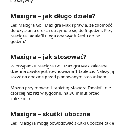
się sztywny.
Maxigra – jak długo działa?
Lek Maxigra Go i Maxigra Max sprawia, że zdolność
do uzyskania erekcji utrzymuje się do 5 godzin. Przy
Maxigra Tadalafil ulega ona wydłużeniu do 36
godzin.’
Maxigra – jak stosować?
W przypadku Maxigra Go i Maxigra Max zalecana
dzienna dawka jest równoważna 1 tabletce. Należy ją
zażyć na godzinę przed planowanym stosunkiem.
Można przyjmować 1 tabletkę Maxigra Tadalafil nie
częściej niż raz w tygodniu na 30 minut przed
zbliżeniem.
Maxigra – skutki uboczne
Leki Maxigra mogą powodować skutki uboczne takie