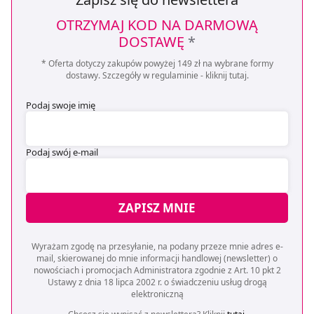
OTRZYMAJ KOD NA DARMOWĄ
DOSTAWĘ
*
* Oferta dotyczy zakupów powyżej 149 zł na wybrane formy
dostawy. Szczegóły w regulaminie -
kliknij tutaj
.
Podaj swoje imię
Podaj swój e-mail
ZAPISZ MNIE
Wyrażam zgodę na przesyłanie, na podany przeze mnie adres e-
mail, skierowanej do mnie informacji handlowej (newsletter) o
nowościach i promocjach Administratora zgodnie z Art. 10 pkt 2
Ustawy z dnia 18 lipca 2002 r. o świadczeniu usług drogą
elektroniczną