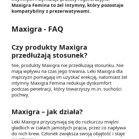
pozyskiwanie od Ciebie danych, które nie są niezbędne
Maxigra Femina to żel intymny, który pozostaje
dla funkcjonowania Strony. Będzie się to jednak wiązało
kompatybilny z prezerwatywami.
z brakiem dostępu do wszystkich funkcjonalności
Strony.
Maxigra - FAQ
Czy produkty Maxigra
przedłużają stosunek?
Nie, produkty Maxigra nie przedłużają stosunku. Nie
mają wpływu na czas jego trwania. Leki Maxigra dla
mężczyzn pomagają im uzyskać erekcję, natomiast żel
intymny Maxigra Femina redukuje dyskomfort
podczas penetracji, który towarzyszy m.in. suchości
pochwy.
Maxigra – jak działa?
Leki Maxigra przyczyniają się do rozkurczu mięśni
gładkich w ciałach jamistych prącia, przez co napływa
do nich krew. Członek zwiększa swoją objętość i staje