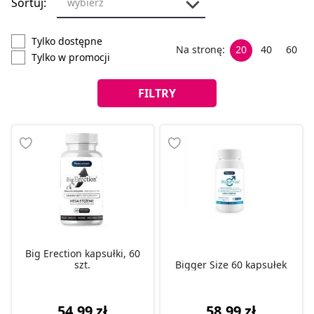
Sortuj:
wybierz
Tylko dostępne
Na stronę:
20
40
60
Tylko w promocji
FILTRY
Big Erection kapsułki, 60
szt.
Bigger Size 60 kapsułek
54,99 zł
58,99 zł