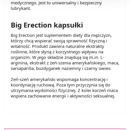
medycznego. Jest to uniwersalny i bezpieczny
Możesz również kliknąć „
Zaakceptuj niezbędne
”, co
lubrykant.
będzie oznaczało, że nie wyrażasz zgody na
pozyskiwanie od Ciebie danych, które nie są niezbędne
Big Erection kapsułki
dla funkcjonowania Strony. Będzie się to jednak wiązało
z brakiem dostępu do wszystkich funkcjonalności
Big Erection jest suplementem diety dla mężczyzn,
Strony.
którzy chcą wspierać swoją sprawność fizyczną i
witalność. Produkt zawiera naturalne ekstrakty
roślinne, które słyną z korzystnego wpływu na
organizm. W jego składzie znajdują się m.in. L-
arginina, ekstrakt z żeń-szenia amerykańskiego, maca,
sarsaparilla, buzdyganek naziemny i czarny owies.
Żeń-szeń amerykański wspomaga koncentrację i
koordynację ruchową. Poza tym przyczynia się do
utrzymania wydolności fizycznej. Z kolei korzeń maca
wspiera zachowanie energii i aktywności seksualnej.