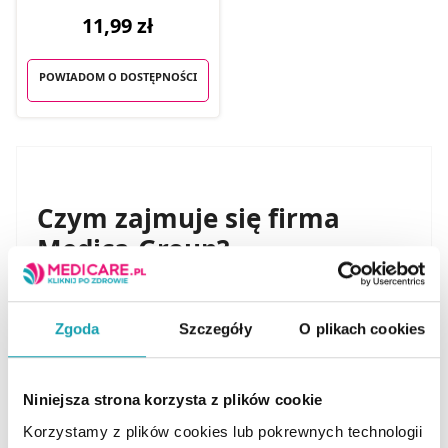
11,99 zł
POWIADOM O DOSTĘPNOŚCI
Czym zajmuje się firma
Medica-Group?
Medica-Group jest polską firmą, która specjalizuje się
w sprzedaży wysokiej jakości suplementów diety i
kosmetyków. Wszystkie produkty spełniają krajowe i
Zgoda
Szczegóły
O plikach cookies
unijne normy.
Od początku istnienia firma wychodzi z założenia, że
Niniejsza strona korzysta z plików cookie
natura obfituje w wiele skutecznych substancji. Z tego
względu Medica-Group wykorzystuje w swoich
Korzystamy z plików cookies lub pokrewnych technologii
recepturach ekstrakty roślinne. Przedsiębiorstwo