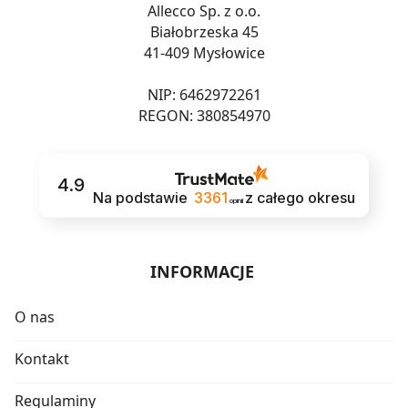
Allecco Sp. z o.o.
Białobrzeska 45
41-409 Mysłowice
NIP: 6462972261
REGON: 380854970
4.9
Na podstawie
3361
z całego okresu
opinii
INFORMACJE
O nas
Kontakt
Regulaminy