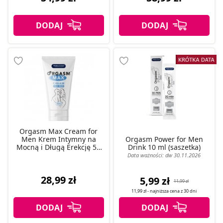
Orgasm Max Cream for
Men Krem Intymny na
Orgasm Power for Men
Mocną i Długą Erekcję 50
Drink 10 ml (saszetka)
ml
Data ważności: dw 30.11.2026
28,99 zł
5,99 zł
11,99 zł
11,99 zł
- najniższa cena z
30 dni