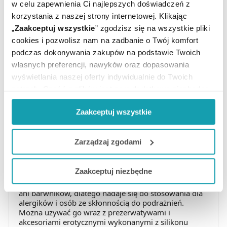
w celu zapewnienia Ci najlepszych doświadczeń z
kładzie duży nacisk na jakość i czystość składników.
Każdy etap produkcji przebiega z zachowaniem
korzystania z naszej strony internetowej. Klikając
wysokich standardów bezpieczeństwa.
„
Zaakceptuj wszystkie
” zgodzisz się na wszystkie pliki
cookies i pozwolisz nam na zadbanie o Twój komfort
Produkty Medica-Group
podczas dokonywania zakupów na podstawie Twoich
własnych preferencji, nawyków oraz dopasowania
wyświetlania naszej oferty indywidualnie do Twoich
Aqua Orgasm żel
potrzeb. Część z plików jest nam dodatkowo niezbędna
do prawidłowego działania Portalu oraz jego
Ten
lubrykant
na bazie wody zapewnia maksymalny
Zaakceptuj wszystkie
funkcjonalności. W zależności od funkcji, dane o tym jak
komfort i nawilżenie w trakcie stosunku. Jego lekka i
nietłusta konsystencja gwarantuje naturalny poślizg.
korzystasz z naszej witryny będą również przekazywane
Żel nie pozostawia śladów na tkaninach i uchodzi za
do naszych Partnerów marketingowych i analitycznych.
Zarządzaj zgodami
neutralny dla skóry. Dzięki formule opartej na wodzie
łatwo się rozprowadza i nie powoduje
Jeżeli chcesz dostosować swoją zgodę i wybrać tylko
nieprzyjemnego uczucia lepkości.
Zaakceptuj niezbędne
niektóre dodatkowe funkcje, z którymi wiąże się
Żel Aqua Orgasm nie zawiera substancji zapachowych
zbieranie danych o Twojej aktywności dokonaj
ani barwników, dlatego nadaje się do stosowania dla
preferowanych przez Ciebie wyborów i kliknij „
Zarządzaj
alergików i osób ze skłonnością do podrażnień.
zgodami
”.
Można używać go wraz z prezerwatywami i
akcesoriami erotycznymi wykonanymi z silikonu