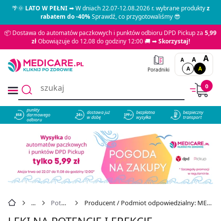
🌴🌞
LATO W PEŁNI
➡ W dniach 22.07-12.08.2026 r. wybrane produkty
z
rabatem do -40%
Sprawdź, co przygotowaliśmy 😎
📦 Dostawa do automatów paczkowych i punktów odbioru DPD Pickup za
5,99
zł
Obowiązuje do 12.08 do godziny 12:00 🚚 ➡
Skorzystaj!
A
A
A
A
A
Poradniki
0
punkty
dostawa już
bezpłatna
bezpieczny
darmowego
858
w dobę
wysyłka
transport
odbioru
Potencja
Producent / Podmiot odpowiedzialny: MEDICA-GROUP
LEKI NA POTENCJĘ I EREKCJĘ -