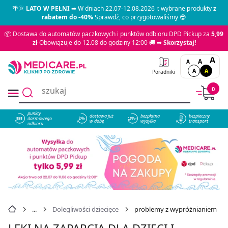
🌴🌞
LATO W PEŁNI
➡ W dniach 22.07-12.08.2026 r. wybrane produkty
z
rabatem do -40%
Sprawdź, co przygotowaliśmy 😎
📦 Dostawa do automatów paczkowych i punktów odbioru DPD Pickup za
5,99
zł
Obowiązuje do 12.08 do godziny 12:00 🚚 ➡
Skorzystaj!
A
A
A
A
A
Poradniki
0
punkty
dostawa już
bezpłatna
bezpieczny
darmowego
858
w dobę
wysyłka
transport
odbioru
Dolegliwości dziecięce
problemy z wypróżnianiem
LEKI NA ZAPARCIA DLA DZIECI I