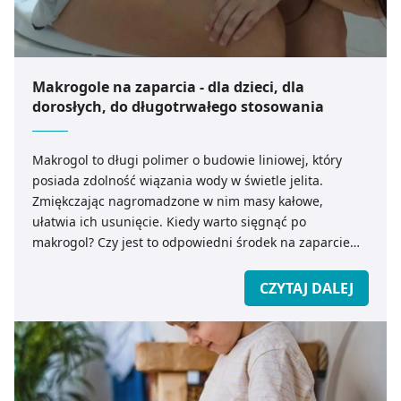
Makrogole na zaparcia - dla dzieci, dla
dorosłych, do długotrwałego stosowania
Makrogol to długi polimer o budowie liniowej, który
posiada zdolność wiązania wody w świetle jelita.
Zmiękczając nagromadzone w nim masy kałowe,
ułatwia ich usunięcie. Kiedy warto sięgnąć po
makrogol? Czy jest to odpowiedni środek na zaparcie
dla kobiet w ciąży i karmiących piersią? Jak długo można
go bezpiecznie stosować i czym różni się od innych
CZYTAJ DALEJ
preparatów wykorzystywanych w leczeniu zaparcia?