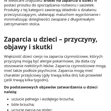
W Medicare znajdziesz
środki na zaparcia u dzieci
w
postaci proszku do sporządzania roztworu i saszetek.
Produkty z tej kategorii zawierają składniki o działaniu
przeczyszczającym, ułatwiając maluchom wypróżnianie i
minimalizując dolegliwości związane z długotrwałym
zatrzymaniem stolca.
Zaparcia u dzieci – przyczyny,
objawy i skutki
Większość dzieci cierpi na zaparcia czynnościowe, których
przyczyną mogą być alergie pokarmowe, zła dieta czy
stosowanie niektórych leków. Zaparcia czynnościowe mogą
mieć także podłoże psychiczne. Zaparcia mogą mieć
charakter przejściowy (gdy trwają kilka dni) lub przewlekł
(jeśli trwają kilka tygodni).
Do podstawowych objawów zatwardzenia u dzieci
należą:
uczucie pełnego i wzdętego brzucha;
bóle brzucha;
uczucie parcia na stolec;