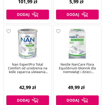
101,99 zł
5,99 zł
Nan ExpertPro Total
Nestle NanCare Flora
Comfort od urodzenia na
Equilibrium błonnik dla
kolki zaparcia ulewania,
niemowląt i dzieci
400 g
saszetki, 20 szt.
42,99 zł
49,99 zł