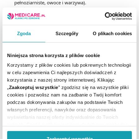
pełnoziarniste, owoce i warzywa).
Dbać o właściwe nawodnienie malucha.
Zachęcać dziecko do regularnej aktywności fizycznej,
która ma pozytywny wpływ na pracę jelit.
Zgoda
Szczegóły
O plikach cookies
Na zaparcia dla dziecka – co
stosować?
Niniejsza strona korzysta z plików cookie
Nie każde zatwardzenie wymaga stosowania wyrobów
Korzystamy z plików cookies lub pokrewnych technologii
medycznych.
Leki na zaparcia dla dzieci o działaniu
w celu zapewnienia Ci najlepszych doświadczeń z
przeczyszczającym
zawsze powinny być podawane po
konsultacji z lekarzem. Po niezwłoczną poradę należy się
korzystania z naszej strony internetowej. Klikając
zgłosić do specjalisty, jeśli przetrzymywaniu stolca
„
Zaakceptuj wszystkie
” zgodzisz się na wszystkie pliki
towarzyszą takie objawy jak: gorączka, wymioty, osłabienie
cookies i pozwolisz nam na zadbanie o Twój komfort
lub krew w stolcu.
podczas dokonywania zakupów na podstawie Twoich
własnych preferencji, nawyków oraz dopasowania
Czopki na zaparcia dla dzieci
wyświetlania naszej oferty indywidualnie do Twoich
potrzeb. Część z plików jest nam dodatkowo niezbędna
Najpopularniejsze leki na zaparcia u małych dzieci to czopki
do prawidłowego działania Portalu oraz jego
glicerynowe stosowane doodbytniczo. Charakteryzują się
szybkim wchłanianiem. Zawarte w nich substancje działają
Zaakceptuj wszystkie