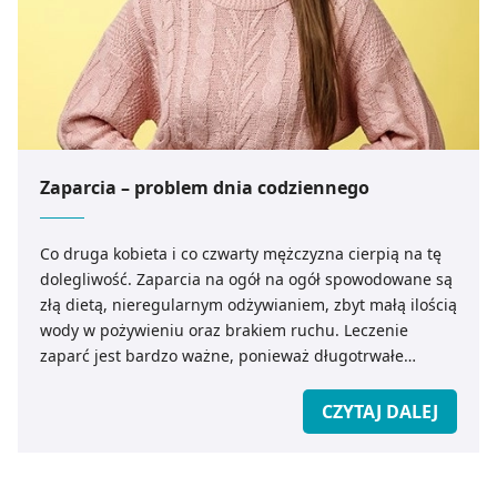
Zaparcia – problem dnia codziennego
Co druga kobieta i co czwarty mężczyzna cierpią na tę
dolegliwość. Zaparcia na ogół na ogół spowodowane są
złą dietą, nieregularnym odżywianiem, zbyt małą ilością
wody w pożywieniu oraz brakiem ruchu. Leczenie
zaparć jest bardzo ważne, ponieważ długotrwałe
zatrzymanie kału w jelicie grubym może prowadzić do
wielu niebezpiecznych dolegliwości.
CZYTAJ DALEJ