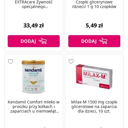
EXTRAcare Żywność
Czopki glicerynowe
specjalnego
/dzieci/ 1 g 10 czopków
przeznaczenia dla
niemowląt od urodzenia
350 g
33,49 zł
5,49 zł
Kendamil Comfort mleko w
Milax-M 1500 mg czopki
proszku przy kolkach i
glicerolowe na zaparcia
zaparciach u niemowląt,
dla dzieci, 10 szt.
800 g