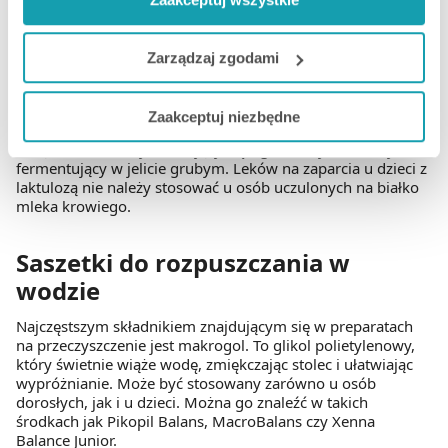
funkcjonalności. W zależności od funkcji, dane o tym jak
drażniąco na dolny odcinek jelita grubego, wspierając
korzystasz z naszej witryny będą również przekazywane
aktywność motoryczną w przewodzie pokarmowym.
do naszych Partnerów marketingowych i analitycznych.
Zarządzaj zgodami
Syrop na zaparcia dla dzieci
Jeżeli chcesz dostosować swoją zgodę i wybrać tylko
Zaakceptuj niezbędne
niektóre dodatkowe funkcje, z którymi wiąże się
Składnikiem aktywnym syropów na zaparcia jest laktuloza –
zbieranie danych o Twojej aktywności dokonaj
związek chemiczny składający się z galaktozy i fruktozy,
fermentujący w jelicie grubym. Leków na zaparcia u dzieci z
preferowanych przez Ciebie wyborów i kliknij „
Zarządzaj
laktulozą nie należy stosować u osób uczulonych na białko
zgodami
”.
mleka krowiego.
Możesz również kliknąć „
Zaakceptuj niezbędne
”, co
Saszetki do rozpuszczania w
będzie oznaczało, że nie wyrażasz zgody na
wodzie
pozyskiwanie od Ciebie danych, które nie są niezbędne
dla funkcjonowania Strony. Będzie się to jednak wiązało
Najczęstszym składnikiem znajdującym się w preparatach
z brakiem dostępu do wszystkich funkcjonalności
na przeczyszczenie jest makrogol. To glikol polietylenowy,
Strony.
który świetnie wiąże wodę, zmiękczając stolec i ułatwiając
wypróżnianie. Może być stosowany zarówno u osób
dorosłych, jak i u dzieci. Można go znaleźć w takich
środkach jak Pikopil Balans, MacroBalans czy Xenna
Balance Junior.