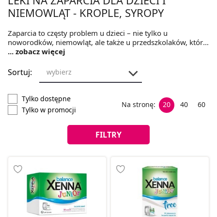
NIEMOWLĄT - KROPLE, SYROPY
Zaparcia to częsty problem u dzieci – nie tylko u
noworodków, niemowląt, ale także u przedszkolaków, które
są na etapie „odpieluchowania”. Problemy z defekacją mogą
... zobacz więcej
świadczyć o tym, że dziecko jeszcze nie jest gotowe, żeby
zdjąć pieluszkę i w pełni kontrolować procesu oddawania
Sortuj:
wybierz
kału. Choć przejściowe zatwardzenia nie powinny być
powodem do niepokoju i nie zawsze wymagają podawania
leków, kropel czy innych preparatów na przeczyszczenie, to
Tylko dostępne
Na stronę:
20
40
60
problemów z brzuszkiem nie należy lekceważyć.
Tylko w promocji
FILTRY