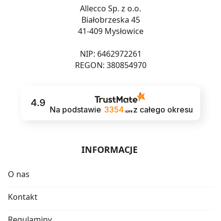
Allecco Sp. z o.o.
Białobrzeska 45
41-409 Mysłowice
NIP: 6462972261
REGON: 380854970
4.9
Na podstawie
3354
z całego okresu
opinii
INFORMACJE
O nas
Kontakt
Regulaminy