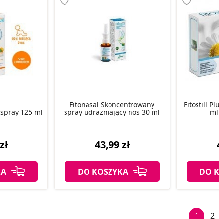
Fitonasal Skoncentrowany
Fitostill Pl
c spray 125 ml
spray udrażniający nos 30 ml
ml
zł
43,99 zł
KA
DO KOSZYKA
DO 
1
2