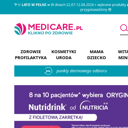
🌴🌞
LATO W PEŁNI
➡ W dniach 22.07-12.08.2026 r. wybrane produkty
przygotowaliśmy 😎
ZDROWIE
KOSMETYKI
MAMA
WIT
PROFILAKTYKA
URODA
DZIECKO
MIN
punkty darmowego odbioru
858