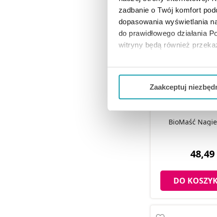
zadbanie o Twój komfort po
dopasowania wyświetlania na
do prawidłowego działania Po
witryny będą również przek
Jeżeli chcesz dostosować swo
Twojej aktywności dokonaj pr
Zaakceptuj niezbęd
Możesz również kliknąć „
Zaa
Ciebie danych, które nie są 
BioMaść Nagie
wszystkich funkcjonalności 
48,49 
DO KOSZY