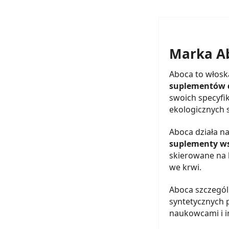
Marka A
Aboca to włosk
suplementów d
swoich specyfi
ekologicznych
Aboca działa n
suplementy ws
skierowane na 
we krwi.
Aboca szczegól
syntetycznych p
naukowcami i i