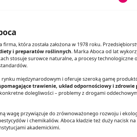
boca
a firma, która została założona w 1978 roku. Przedsiębior
iety i preparatów roślinnych
. Marka Aboca od lat wykorz
kach stosuje surowce naturalne, a procesy technologiczne 
 standardów.
a rynku międzynarodowym i oferuje szeroką gamę produktó
pomagające trawienie, układ odpornościowy i zdrowie 
konkretne dolegliwości – problemy z drogami oddechowymi
ną wagę przywiązuje do zrównoważonego rozwoju i ekologii
estycydów i chemikaliów. Aboca kładzie też duży nacisk na
nstytucjami akademickimi.