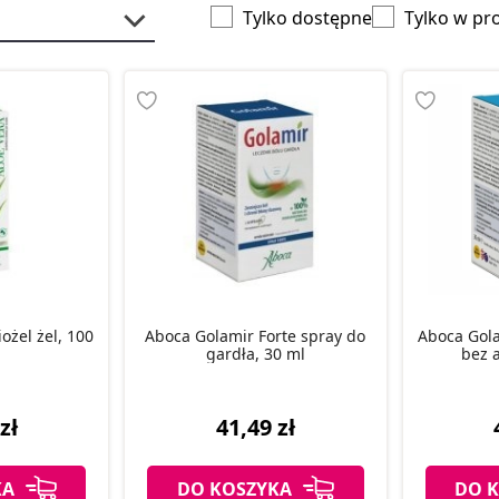
Tylko dostępne
Tylko w pr
ożel żel, 100
Aboca Golamir Forte spray do
Aboca Gola
gardła, 30 ml
bez a
zł
41,49 zł
KA
DO KOSZYKA
DO 