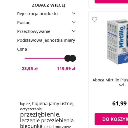
ZOBACZ WIĘCEJ
Rejestracja produktu
Postać
Przechowywanie
Podstawowa jednostka miary
Cena
23,95 zł
119,99 zł
Aboca Mirtillo Plus
szt.
61,99 
higiena jamy ustnej
łupież
,
,
oczyszczanie
,
przeziębienie
,
DO KOSZY
leczenie przeziębienia
,
biegunka
,
układ moczowy
,