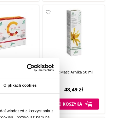
amin C Naturcomplex
zetki, 20 szt.
BioMaść Arnika 50 ml
O plikach cookies
57,99 zł
48,49 zł
KOSZYKA
DO KOSZYKA
 doświadczeń z korzystania z
 cookies i pozwolisz nam na