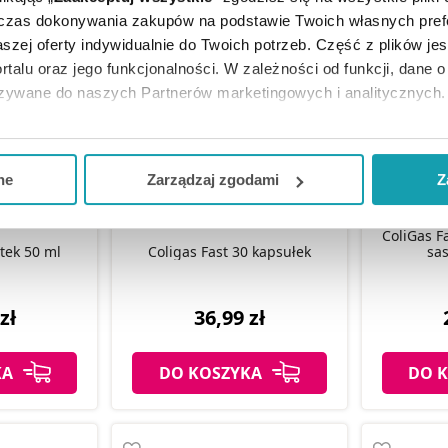
dczas dokonywania zakupów na podstawie Twoich własnych pref
szej oferty indywidualnie do Twoich potrzeb. Część z plików j
rtalu oraz jego funkcjonalności. W zależności od funkcji, dane 
azywane do naszych Partnerów marketingowych i analitycznych.
ją zgodę i wybrać tylko niektóre dodatkowe funkcje, z którymi
eferowanych przez Ciebie wyborów i kliknij „
Zarządzaj
zgodam
ne
Zarządzaj zgodami
Z
kceptuj niezbędne
”, co będzie oznaczało, że nie wyrażasz zg
ColiGas F
niezbędne dla funkcjonowania Strony. Będzie się to jednak wiąza
tek 50 ml
Coligas Fast 30 kapsułek
sas
Strony.
zł
36,99 zł
KA
DO KOSZYKA
DO 