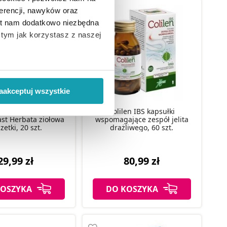
erencji, nawyków oraz
est nam dodatkowo niezbędna
o tym jak korzystasz z naszej
 wiąże się zbieranie danych o
i
”.
aakceptuj wszystkie
ody na pozyskiwanie od
Colilen IBS kapsułki
ast Herbata ziołowa
wspomagające zespół jelita
ło z brakiem dostępu do
zetki, 20 szt.
drażliwego, 60 szt.
29,99 zł
80,99 zł
KOSZYKA
DO KOSZYKA