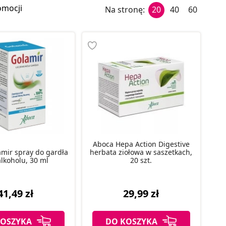
omocji
Na stronę:
20
40
60
Aboca Hepa Action Digestive
mir spray do gardła
herbata ziołowa w saszetkach,
lkoholu, 30 ml
20 szt.
41,49 zł
29,99 zł
KOSZYKA
DO KOSZYKA