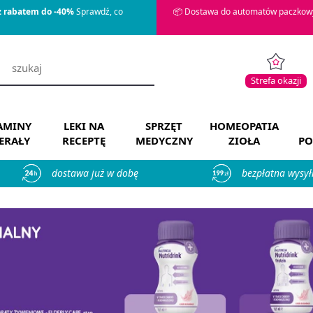
z rabatem do -40%
Sprawdź, co
📦 Dostawa do automatów paczkowy
Strefa okazji
AMINY
LEKI NA
SPRZĘT
HOMEOPATIA
ERAŁY
RECEPTĘ
MEDYCZNY
ZIOŁA
PO
dostawa już w dobę
bezpłatna wysył