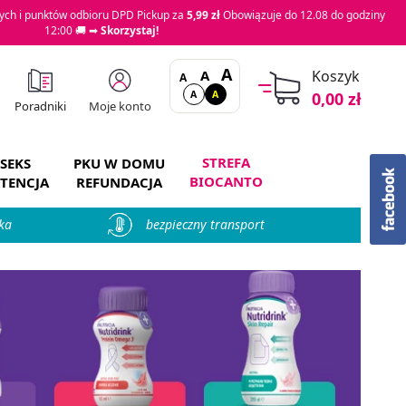
ch i punktów odbioru DPD Pickup za
5,99 zł
Obowiązuje do 12.08 do godziny
12:00 🚚 ➡
Skorzystaj!
A
A
Koszyk
A
A
A
0,00 zł
Moje konto
Poradniki
STREFA
SEKS
PKU W DOMU
BIOCANTO
TENCJA
REFUNDACJA
ka
bezpieczny transport