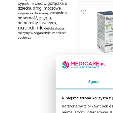
gorączka u
wypadanie włosów
,
dziecka
drogi moczowe
,
,
żurawina
wyprawka dla mamy
,
,
grypa
odporność
,
,
hemoroidy
łuszczyca
,
,
nutridrink
,
detoksykacja
,
toksyny w organizmie
,
zapalenie
pęcherza
Aboca NeoBianacid
ssania o smaku m
szt.
Zgoda
59,99 
Niniejsza strona korzysta z
DO KOSZY
Korzystamy z plików cookies
naszej strony internetowej. Kl