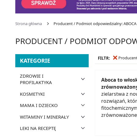
Strona główna
Producent / Podmiot odpowiedzialny: ABOCA
PRODUCENT / PODMIOT ODPOW
Producent
FILTR:
KATEGORIE
ZDROWIE I
Aboca to włos
PROFILAKTYKA
zrównoważon
zielarstwa z n
KOSMETYKI
rozwiązań, któ
MAMA I DZIECKO
fitochemicznym
zrównoważone 
WITAMINY I MINERAŁY
LEKI NA RECEPTĘ