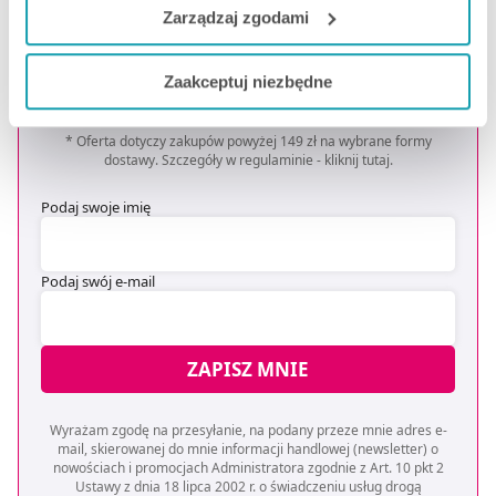
do naszych Partnerów marketingowych i analitycznych.
Zarządzaj zgodami
Zapisz się do newslettera
Jeżeli chcesz dostosować swoją zgodę i wybrać tylko
OTRZYMAJ KOD NA DARMOWĄ
Zaakceptuj niezbędne
niektóre dodatkowe funkcje, z którymi wiąże się
DOSTAWĘ
*
zbieranie danych o Twojej aktywności dokonaj
preferowanych przez Ciebie wyborów i kliknij „
Zarządzaj
* Oferta dotyczy zakupów powyżej 149 zł na wybrane formy
dostawy. Szczegóły w regulaminie -
kliknij tutaj
.
zgodami
”.
Podaj swoje imię
Możesz również kliknąć „
Zaakceptuj niezbędne
”, co
będzie oznaczało, że nie wyrażasz zgody na
pozyskiwanie od Ciebie danych, które nie są niezbędne
Podaj swój e-mail
dla funkcjonowania Strony. Będzie się to jednak wiązało
z brakiem dostępu do wszystkich funkcjonalności
Strony.
ZAPISZ MNIE
Wyrażam zgodę na przesyłanie, na podany przeze mnie adres e-
mail, skierowanej do mnie informacji handlowej (newsletter) o
nowościach i promocjach Administratora zgodnie z Art. 10 pkt 2
Ustawy z dnia 18 lipca 2002 r. o świadczeniu usług drogą