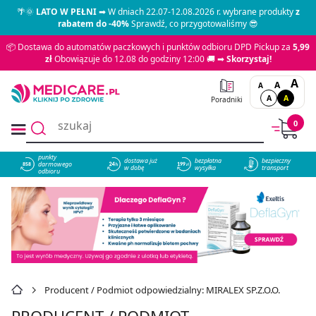
🌴🌞
LATO W PEŁNI
➡ W dniach 22.07-12.08.2026 r. wybrane produkty
z
rabatem do -40%
Sprawdź, co przygotowaliśmy 😎
📦 Dostawa do automatów paczkowych i punktów odbioru DPD Pickup za
5,99
zł
Obowiązuje do 12.08 do godziny 12:00 🚚 ➡
Skorzystaj!
A
A
A
A
A
Poradniki
0
punkty
dostawa już
bezpłatna
bezpieczny
darmowego
858
w dobę
wysyłka
transport
odbioru
Producent / Podmiot odpowiedzialny: MIRALEX SP.Z.O.O.
PRODUCENT / PODMIOT