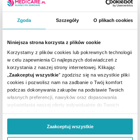
Cicatridina wspiera regenerację błony śluzowej
pochwy. Zaleca się stosowanie globulek w stanach
związanych z atrofią, dystrofią lub uszkodzeniem
tkanek. Preparatu można używać po porodzie,
Zgoda
Szczegóły
O plikach cookies
zabiegach ginekologicznych i przy niedoborze
estrogenów.
Kluczowym składnikiem preparatu jest kwas
Niniejsza strona korzysta z plików cookie
hialuronowy, który naturalnie występuje w tkankach
Korzystamy z plików cookies lub pokrewnych technologii
organizmu. Odpowiada za utrzymanie prawidłowego
w celu zapewnienia Ci najlepszych doświadczeń z
nawilżenia, jędrności i elastyczności pochwy. Kwas
hialuronowy w naturalny sposób wiąże wodę, dlatego
korzystania z naszej strony internetowej. Klikając
pozwala odtworzyć środowisko, które sprzyja
„
Zaakceptuj wszystkie
” zgodzisz się na wszystkie pliki
regeneracji nabłonka.
cookies i pozwolisz nam na zadbanie o Twój komfort
podczas dokonywania zakupów na podstawie Twoich
własnych preferencji, nawyków oraz dopasowania
wyświetlania naszej oferty indywidualnie do Twoich
potrzeb. Część z plików jest nam dodatkowo niezbędna
do prawidłowego działania Portalu oraz jego
Zaakceptuj wszystkie
funkcjonalności. W zależności od funkcji, dane o tym jak
korzystasz z naszej witryny będą również przekazywane