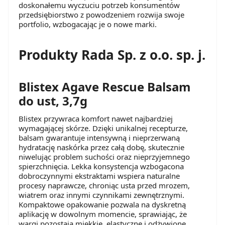
doskonałemu wyczuciu potrzeb konsumentów
przedsiębiorstwo z powodzeniem rozwija swoje
portfolio, wzbogacając je o nowe marki.
Produkty Rada Sp. z o.o. sp. j.
Blistex Agave Rescue Balsam
do ust, 3,7g
Blistex przywraca komfort nawet najbardziej
wymagającej skórze. Dzięki unikalnej recepturze,
balsam gwarantuje intensywną i nieprzerwaną
hydratację naskórka przez całą dobę, skutecznie
niwelując problem suchości oraz nieprzyjemnego
spierzchnięcia. Lekka konsystencja wzbogacona
dobroczynnymi ekstraktami wspiera naturalne
procesy naprawcze, chroniąc usta przed mrozem,
wiatrem oraz innymi czynnikami zewnętrznymi.
Kompaktowe opakowanie pozwala na dyskretną
aplikację w dowolnym momencie, sprawiając, że
wargi pozostają miękkie, elastyczne i odżywione,