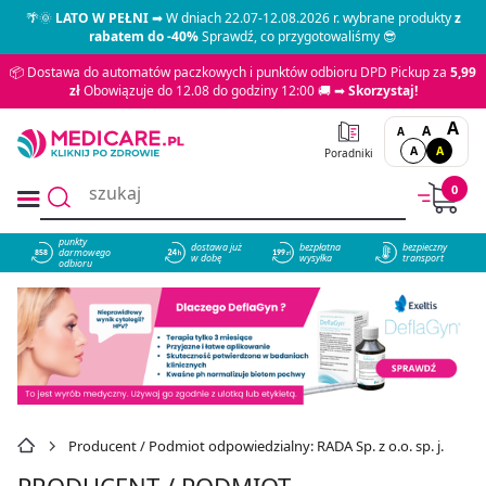
🌴🌞
LATO W PEŁNI
➡ W dniach 22.07-12.08.2026 r. wybrane produkty
z
rabatem do -40%
Sprawdź, co przygotowaliśmy 😎
📦 Dostawa do automatów paczkowych i punktów odbioru DPD Pickup za
5,99
zł
Obowiązuje do 12.08 do godziny 12:00 🚚 ➡
Skorzystaj!
A
A
A
A
A
Poradniki
0
punkty
dostawa już
bezpłatna
bezpieczny
darmowego
858
w dobę
wysyłka
transport
odbioru
Producent / Podmiot odpowiedzialny: RADA Sp. z o.o. sp. j.
PRODUCENT / PODMIOT