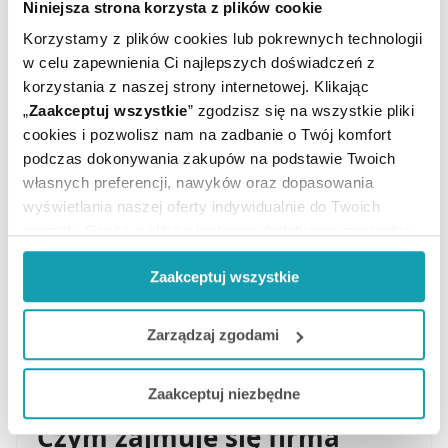
Niniejsza strona korzysta z plików cookie
Korzystamy z plików cookies lub pokrewnych technologii
Blistex Conditioning Lip
Blistex Hemp & Shea
w celu zapewnienia Ci najlepszych doświadczeń z
Serum, 8,5 g
balsam do ust, 4,25 g
korzystania z naszej strony internetowej. Klikając
„
Zaakceptuj wszystkie
” zgodzisz się na wszystkie pliki
17,19 zł
13,49 zł
cookies i pozwolisz nam na zadbanie o Twój komfort
podczas dokonywania zakupów na podstawie Twoich
własnych preferencji, nawyków oraz dopasowania
POWIADOM O DOSTĘPNOŚCI
POWIADOM O DOSTĘPNOŚCI
wyświetlania naszej oferty indywidualnie do Twoich
potrzeb. Część z plików jest nam dodatkowo niezbędna
do prawidłowego działania Portalu oraz jego
1
2
Zaakceptuj wszystkie
funkcjonalności. W zależności od funkcji, dane o tym jak
korzystasz z naszej witryny będą również przekazywane
ZOBACZ WSZYSTKIE PRODUKTY
do naszych Partnerów marketingowych i analitycznych.
Zarządzaj zgodami
Jeżeli chcesz dostosować swoją zgodę i wybrać tylko
Zaakceptuj niezbędne
niektóre dodatkowe funkcje, z którymi wiąże się
zbieranie danych o Twojej aktywności dokonaj
Czym zajmuje się firma
preferowanych przez Ciebie wyborów i kliknij „
Zarządzaj