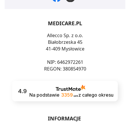
MEDICARE.PL
Allecco Sp. z o.o.
Białobrzeska 45
41-409 Mysłowice
NIP: 6462972261
REGON: 380854970
4.9
Na podstawie
3359
z całego okresu
opinii
INFORMACJE