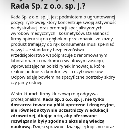
Rada Sp. z o.o. sp. j.?
zgodami
”.
Rada Sp. z o.o. sp. j. jest podmiotem o ugruntowanej
Możesz również kliknąć „
Zaakceptuj niezbędne
”, co
pozycji rynkowej, który koncentruje swoją aktywność
na dystrybucji oraz promocji specjalistycznych
będzie oznaczało, że nie wyrażasz zgody na
wyrobów medycznych i kosmetyków. Działalność
pozyskiwanie od Ciebie danych, które nie są niezbędne
firmy opiera się na głębokim przekonaniu, że każdy
dla funkcjonowania Strony. Będzie się to jednak wiązało
produkt trafiający do rąk konsumenta musi spełniać
z brakiem dostępu do wszystkich funkcjonalności
najwyższe standardy bezpieczeństwa.
Przedsiębiorstwo współpracuje z renomowanymi
Strony.
laboratoriami i markami o światowym zasięgu,
wprowadzając na polski rynek innowacje, które
realnie podnoszą komfort życia użytkowników.
Odpowiadają bowiem na specyficzne potrzeby skóry
czy jamy ustnej.
W strukturach firmy kluczową rolę odgrywa
profesjonalizm.
Rada Sp. z o.o. sp. j. nie tylko
dostarcza towar na półki apteczne i drogeryjne,
ale również aktywnie uczestniczy w edukacji
zdrowotnej, dbając o to, aby oferowane
rozwiązania były zgodne z aktualną wiedzą
naukową.
Dzięki sprawnie działającej logistyce oraz