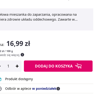
ołowa mieszanka do zaparzania, opracowana na
spiera zdrowie układu oddechowego. Zawarte w
nek właściwy, wspomagają prawidłowe funkcjonowanie
atrów na kaszel
działają łagodząco na błony śluzowe
starannie dobranym surowcom,
zioła na układ
. Produkty Bonifraterskie Pulmofratin Forte to
16,99 zł
na:
2 zł / 100 g
iedz się więcej
DODAJ
DO KOSZYKA
Produkt dostępny
Odbiór w aptece
w poniedziałek