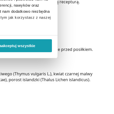
sporządzona zgodnie z zakonną recepturą.
erencji, nawyków oraz
est nam dodatkowo niezbędna
o tym jak korzystasz z naszej
ndzki),
 wiąże się zbieranie danych o
i
”.
aakceptuj wszystkie
trzy razy dziennie po 1 saszetce przed posiłkiem.
ody na pozyskiwanie od
ło z brakiem dostępu do
ciwego (Thymus vulgaris L.), kwiat czarnej malwy
), porost islandzki (Thalus Lichen islandicus).