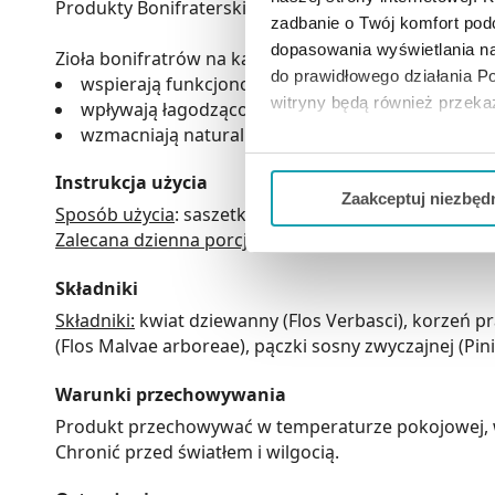
Produkty Bonifraterskie Pulmofratin Forte to natur
zadbanie o Twój komfort po
dopasowania wyświetlania na
Zioła bonifratrów na kaszel - właściwości:
do prawidłowego działania Po
wspierają funkcjonowanie układu oddechowego (
witryny będą również przek
wpływają łagodząco na błonę śluzową gardła (czar
wzmacniają naturalną odporność organizmu (bab
Jeżeli chcesz dostosować swo
Instrukcja użycia
Twojej aktywności dokonaj pr
Zaakceptuj niezbęd
Sposób użycia
: saszetkę ziół zalać szklanką wrzącej
Możesz również kliknąć „
Zaa
Zalecana dzienna porcja
: napar z 6 g mieszanki zioł
Ciebie danych, które nie są 
Składniki
wszystkich funkcjonalności 
Składniki:
kwiat dziewanny (Flos Verbasci), korzeń pr
(Flos Malvae arboreae), pączki sosny zwyczajnej (Pin
Warunki przechowywania
Produkt przechowywać w temperaturze pokojowej, w
Chronić przed światłem i wilgocią.