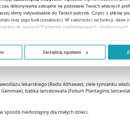
alna mieszanka ziołowa w postaci saszetek do zaparzania, 
dczas dokonywania zakupów na podstawie Twoich własnych pref
szej oferty indywidualnie do Twoich potrzeb. Część z plików j
rtalu oraz jego funkcjonalności. W zależności od funkcji, dane 
dziewanna, tymianek właściwy),
azywane do naszych Partnerów marketingowych i analitycznych.
na malwa, sosna zwyczajna, prawoślaz lekarski, porost isla
ka lancetowata).
ją zgodę i wybrać tylko niektóre dodatkowe funkcje, z którymi
eferowanych przez Ciebie wyborów i kliknij „
Zarządzaj
zgodam
ne
Zarządzaj zgodami
Z
 wody i zaparzać pod przykryciem około 10 minut. Pić napar 
kceptuj niezbędne
”, co będzie oznaczało, że nie wyrażasz zg
owej (3 napary po 2 g produktu dziennie).
niezbędne dla funkcjonowania Strony. Będzie się to jednak wiąza
Strony.
awoślazu lekarskiego (Radix Althaeae), ziele tymianku właś
i Gemmae), babka lancetowata (Folium Plantaginis lanceolatae
 sposób niedostępny dla małych dzieci.