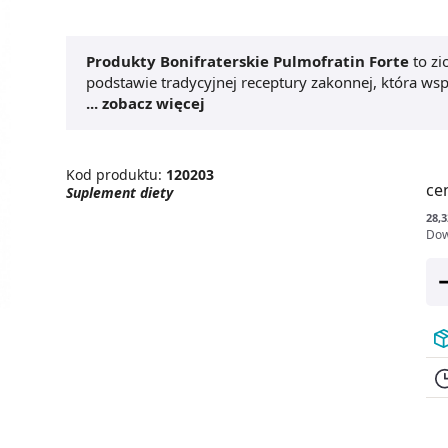
Produkty Bonifraterskie Pulmofratin Forte
to zi
podstawie tradycyjnej receptury zakonnej, która w
preparacie składniki, takie jak dziewanna i tymia
... zobacz więcej
dróg oddechowych. Pulmofratin Forte
zioła Bonifr
gardła, przynosząc ulgę w podrażnieniach. Dzięki 
oddechowy
pomagają w walce z uporczywym kaszlem
Kod produktu:
120203
niezawodny wybór dla zdrowia dróg oddechowych.
ce
Suplement diety
28,3
Dow