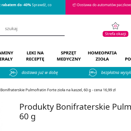
z rabatem do -40%
Sprawdź, co
📦 Dostawa do automatów paczkowy
Strefa okazji
AMINY
LEKI NA
SPRZĘT
HOMEOPATIA
ERAŁY
RECEPTĘ
MEDYCZNY
ZIOŁA
PO
dostawa już w dobę
bezpłatna wysył
onifraterskie Pulmofratin Forte zioła na kaszel, 60 g - cena 16,99 zł
Produkty Bonifraterskie Pulmo
60 g