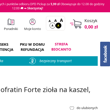
ch i punktów odbioru DPD Pickup za
5,99 zł
Obowiązuje do 12.08 do godziny
12:00 🚚 ➡
Skorzystaj!
A
A
Koszyk
A
A
A
0,00 zł
Moje konto
Poradniki
STREFA
SEKS
PKU W DOMU
BIOCANTO
TENCJA
REFUNDACJA
ka
bezpieczny transport
fratin Forte zioła na kaszel,
do ulubionych