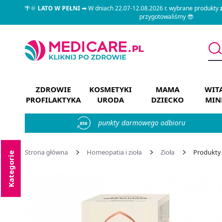
🌴🌞
LATO W PEŁNI
➡ W dniach 22.07-12.08.2026 r. wybrane produkty
przygotowaliśmy 😎
ZDROWIE
KOSMETYKI
MAMA
WIT
PROFILAKTYKA
URODA
DZIECKO
MIN
punkty darmowego odbioru
858
Strona główna
Homeopatia i zioła
Zioła
Produkty B
Kategorie