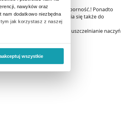
erencji, nawyków oraz
eszcze lepiej wspiera Twoją odporność.! Ponadto
est nam dodatkowo niezbędna
odukcję kolagenu. Przyczynia się także do
o tym jak korzystasz z naszej
ciwości, m.in. antyoksydacja, uszczelnianie naczyń
 wiąże się zbieranie danych o
i
”.
 C.
aakceptuj wszystkie
ody na pozyskiwanie od
ło z brakiem dostępu do