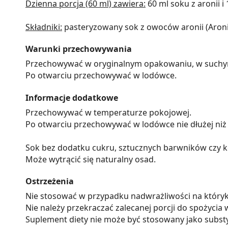
Dzienna porcja (60 ml) zawiera:
60 ml soku z aronii i
Składniki:
pasteryzowany sok z owoców aronii (Aroni
Warunki przechowywania
Przechowywać w oryginalnym opakowaniu, w suchym m
Po otwarciu przechowywać w lodówce.
Informacje dodatkowe
Przechowywać w temperaturze pokojowej.
Po otwarciu przechowywać w lodówce nie dłużej niż 
Sok bez dodatku cukru, sztucznych barwników czy 
Może wytrącić się naturalny osad.
Ostrzeżenia
Nie stosować w przypadku nadwrażliwości na któryk
Nie należy przekraczać zalecanej porcji do spożycia 
Suplement diety nie może być stosowany jako substy