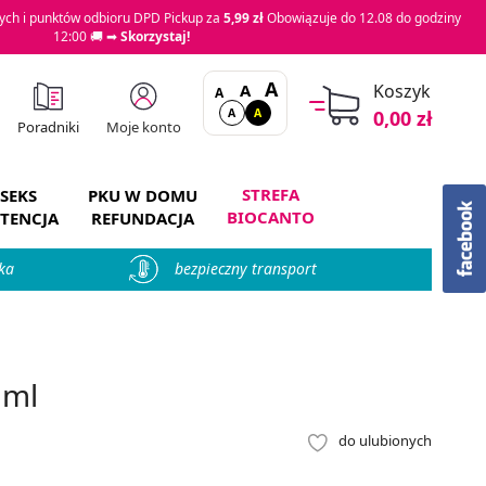
ch i punktów odbioru DPD Pickup za
5,99 zł
Obowiązuje do 12.08 do godziny
12:00 🚚 ➡
Skorzystaj!
A
A
Koszyk
A
A
A
0,00 zł
Moje konto
Poradniki
STREFA
SEKS
PKU W DOMU
BIOCANTO
TENCJA
REFUNDACJA
ka
bezpieczny transport
 ml
do ulubionych