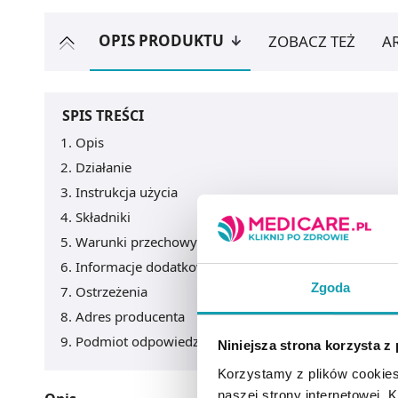
OPIS PRODUKTU
ZOBACZ TEŻ
A
SPIS TREŚCI
Opis
Działanie
Instrukcja użycia
Składniki
Warunki przechowywania
Informacje dodatkowe
Zgoda
Ostrzeżenia
Adres producenta
Podmiot odpowiedzialny
Niniejsza strona korzysta z
Korzystamy z plików cookies
naszej strony internetowej. Kl