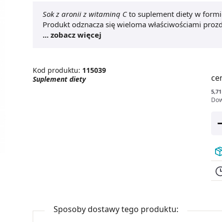
Sok z aronii z witaminą C
to suplement diety w formi
Produkt odznacza się wieloma właściwościami prozdr
zadbać o swoją odporność oraz zmniejszyć uczucie 
... zobacz więcej
na funkcjonowanie układu sercowo-naczyniowego, a
glukozy we krwi.
Kod produktu:
115039
ce
Suplement diety
5,71
Dow
Sposoby dostawy tego produktu: