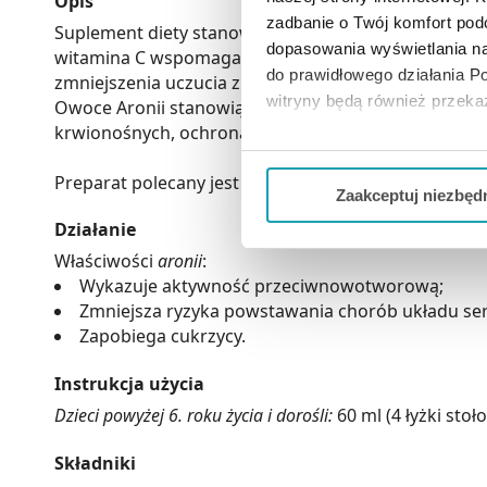
Opis
zadbanie o Twój komfort po
Suplement diety stanowi połączenie 99,95% soku z ar
dopasowania wyświetlania na
witamina C wspomaga pracę układu nerwowego, ochr
do prawidłowego działania Po
zmniejszenia uczucia zmęczenia.
witryny będą również przek
Owoce Aronii stanowią bogate źródło polifenoli, wyk
krwionośnych, ochrona mięśnia sercowego czy dział
Jeżeli chcesz dostosować swo
Twojej aktywności dokonaj pr
Preparat polecany jest dla dzieci powyżej 6. roku życ
Zaakceptuj niezbęd
Działanie
Możesz również kliknąć „
Zaa
Ciebie danych, które nie są 
Właściwości
aronii
:
wszystkich funkcjonalności 
Wykazuje aktywność przeciwnowotworową;
Zmniejsza ryzyka powstawania chorób układu s
Zapobiega cukrzycy.
Instrukcja użycia
Dzieci powyżej 6. roku życia i dorośli:
60 ml (4 łyżki sto
Składniki