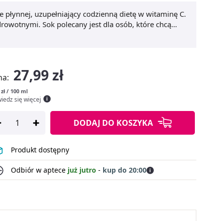
e płynnej, uzupełniający codzienną dietę w witaminę C.
owotnymi. Sok polecany jest dla osób, które chcą
zmęczenia.
Sok z aronii z witaminą C
wpływa korzystnie
 także wspiera utrzymanie odpowiedniego stężenia
27,99 zł
na:
 zł / 100 ml
iedz się więcej
DODAJ
DO KOSZYKA
Produkt dostępny
Odbiór w aptece
już jutro
-
kup do 20:00