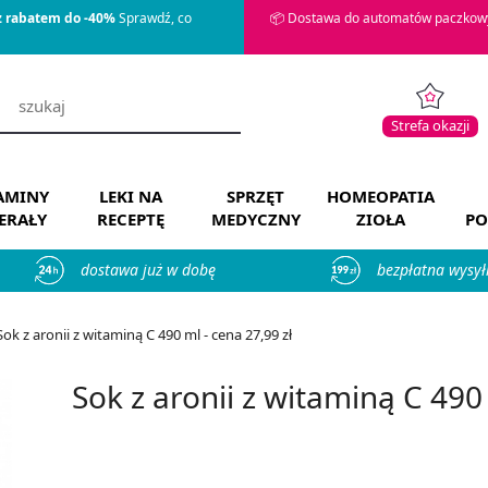
z rabatem do -40%
Sprawdź, co
📦 Dostawa do automatów paczkowy
Strefa okazji
AMINY
LEKI NA
SPRZĘT
HOMEOPATIA
ERAŁY
RECEPTĘ
MEDYCZNY
ZIOŁA
PO
dostawa już w dobę
bezpłatna wysył
Sok z aronii z witaminą C 490 ml - cena 27,99 zł
Sok z aronii z witaminą C 490