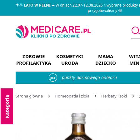
🌴🌞
LATO W PEŁNI
➡ W dniach 22.07-12.08.2026 r. wybrane produkty
przygotowaliśmy 😎
ZDROWIE
KOSMETYKI
MAMA
WIT
PROFILAKTYKA
URODA
DZIECKO
MIN
punkty darmowego odbioru
858
Strona główna
Homeopatia i zioła
Herbaty i soki
Kategorie