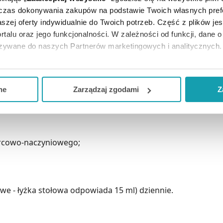
dczas dokonywania zakupów na podstawie Twoich własnych pref
onii (Aronia melanocarpa) oraz witaminy C, dzięki czemu j
szej oferty indywidualnie do Twoich potrzeb. Część z plików j
onę komórek przed stresem oksydacyjnym i prawidłową pr
rtalu oraz jego funkcjonalności. W zależności od funkcji, dane 
azywane do naszych Partnerów marketingowych i analitycznych.
azujących szereg korzystnych dla organizmu człowieka właś
anie przeciwwirusowe i przeciwbakteryjne.
ją zgodę i wybrać tylko niektóre dodatkowe funkcje, z którymi
eferowanych przez Ciebie wyborów i kliknij „
Zarządzaj
zgodam
ia i dorosłych jako uzupełnienie codziennej diety w witaminę
ne
Zarządzaj zgodami
Z
kceptuj niezbędne
”, co będzie oznaczało, że nie wyrażasz zg
niezbędne dla funkcjonowania Strony. Będzie się to jednak wiąza
Strony.
ercowo-naczyniowego;
łowe - łyżka stołowa odpowiada 15 ml) dziennie.