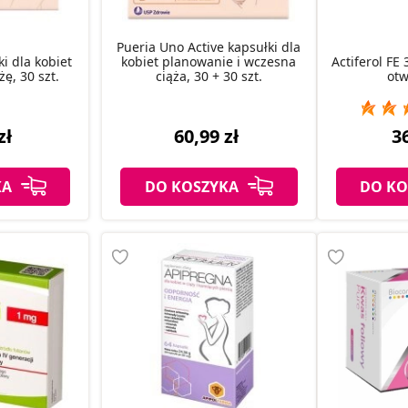
Pueria Uno Active kapsułki dla
i dla kobiet
kobiet planowanie i wczesna
Actiferol FE
ę, 30 szt.
ciąża, 30 + 30 szt.
otw
zł
60,99 zł
36
KA
DO KOSZYKA
DO KO