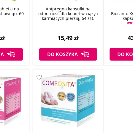
abletki na
Apipregna kapsułki na
oliowego, 60
odporność dla kobiet w ciąży i
Biocanto K
karmiących piersią, 64 szt.
kapsu
WIE
zł
15,49 zł
43
KA
DO KOSZYKA
DO KO