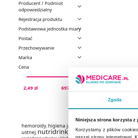
Producent / Podmiot
odpowiedzialny
Rejestracja produktu
Podstawowa jednostka miary
Postać
Przechowywanie
Marka
Cena
2,49 zł
697,19 zł
Zgoda
Niniejsza strona korzysta z
hemoroidy
higiena jamy
,
Korzystamy z plików cookies
nutridrink
ustnej
,
,
naszej strony internetowej. Kl