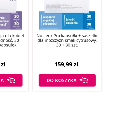
ja dla kobiet
Nucleox Pro kapsułki + saszetki
odność, 30
dla mężczyzn smak cytrusowy,
 kapsułek
30 + 30 szt.
 zł
159,99 zł
KA
DO KOSZYKA