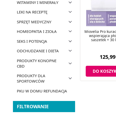
WITAMINY I MINERAŁY
LEKI NA RECEPTĘ
SPRZĘT MEDYCZNY
HOMEOPATIA I ZIOŁA
Miovelia Pro kurac
wspierająca pł
saszetek + 30
SEKS I POTENCJA
ODCHUDZANIE I DIETA
125,99
PRODUKTY KONOPNE
CBD
DO KOSZY
PRODUKTY DLA
SPORTOWCÓW
PKU W DOMU REFUNDACJA
FILTROWANIE