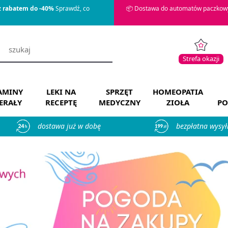
z rabatem do -40%
Sprawdź, co
📦 Dostawa do automatów paczkowy
Strefa okazji
AMINY
LEKI NA
SPRZĘT
HOMEOPATIA
ERAŁY
RECEPTĘ
MEDYCZNY
ZIOŁA
PO
dostawa już w dobę
bezpłatna wysył