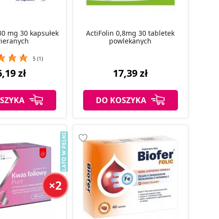
 30 mg 30 kapsułek
ActiFolin 0,8mg 30 tabletek
ieranych
powlekanych
5 (1)
,19 zł
17,39 zł
SZYKA
DO KOSZYKA
×2