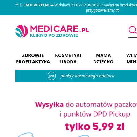
🌴🌞
LATO W PEŁNI
➡ W dniach 22.07-12.08.2026 r. wybrane produkty
przygotowaliśmy 😎
ZDROWIE
KOSMETYKI
MAMA
WIT
PROFILAKTYKA
URODA
DZIECKO
MIN
punkty darmowego odbioru
858