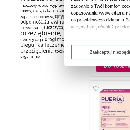
wypadanie włosów
,
układ
moczowy
,
łupież
,
wyprawka dla
zadbanie o Twój komfort po
gorączka u dziecka
mamy
,
,
dopasowania wyświetlania na
grypa
zapalenie pęcherza
,
,
do prawidłowego działania Po
odporność
żurawina
,
,
Ogestan Inozytol 4
łuszczyca
witryny będą również przek
oczyszczanie
,
,
30 szt
przeziębienie
,
drogi moczowe
detoksykacja
,
,
Jeżeli chcesz dostosować swo
biegunka
leczenie
,
Twojej aktywności dokonaj pr
65,99 
przeziębienia
,
toksyny w
Zaakceptuj niezbęd
organizmie
Możesz również kliknąć „
Zaa
DO KOSZY
Ciebie danych, które nie są 
wszystkich funkcjonalności 