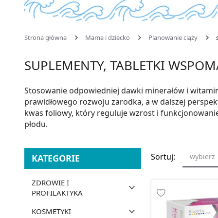
Strona główna
Mama i dziecko
Planowanie ciąży
SUPLEMENTY, TABLETKI WSPOMA
Stosowanie odpowiedniej dawki minerałów i witamin
prawidłowego rozwoju zarodka, a w dalszej perspek
kwas foliowy, który reguluje wzrost i funkcjonowa
płodu.
Sortuj:
wybierz
KATEGORIE
ZDROWIE I
PROFILAKTYKA
KOSMETYKI