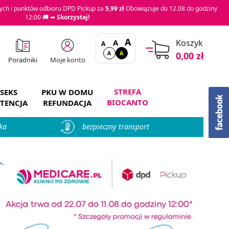
ch i punktów odbioru DPD Pickup za
5,99 zł
Obowiązuje do 12.08 do godziny
12:00 🚚 ➡
Skorzystaj!
A
A
Koszyk
A
A
A
0,00 zł
Moje konto
Poradniki
STREFA
SEKS
PKU W DOMU
BIOCANTO
TENCJA
REFUNDACJA
ka
bezpieczny transport