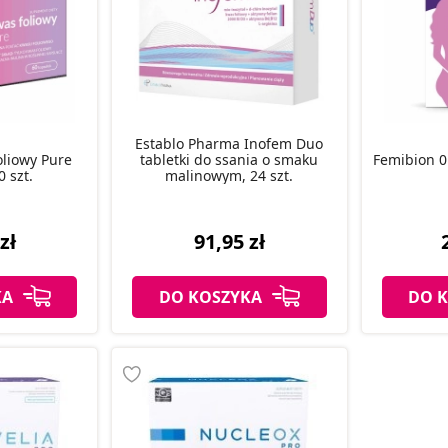
Establo Pharma Inofem Duo
oliowy Pure
tabletki do ssania o smaku
Femibion 0
0 szt.
malinowym, 24 szt.
zł
91,95 zł
KA
DO KOSZYKA
DO 