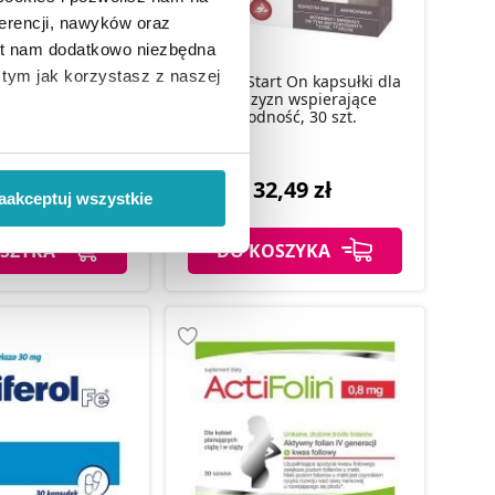
erencji, nawyków oraz
est nam dodatkowo niezbędna
o tym jak korzystasz z naszej
Pregna Start On kapsułki dla
Planowanie ciąży
mężczyzn wspierające
łki, 30 szt.
płodność, 30 szt.
 wiąże się zbieranie danych o
i
”.
,99 zł
32,49 zł
aakceptuj wszystkie
ody na pozyskiwanie od
SZYKA
DO KOSZYKA
ło z brakiem dostępu do