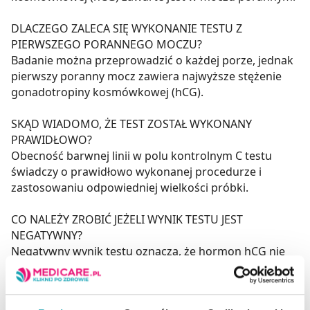
DLACZEGO ZALECA SIĘ WYKONANIE TESTU Z
PIERWSZEGO PORANNEGO MOCZU?
Badanie można przeprowadzić o każdej porze, jednak
pierwszy poranny mocz zawiera najwyższe stężenie
gonadotropiny kosmówkowej (hCG).
SKĄD WIADOMO, ŻE TEST ZOSTAŁ WYKONANY
PRAWIDŁOWO?
Obecność barwnej linii w polu kontrolnym C testu
świadczy o prawidłowo wykonanej procedurze i
zastosowaniu odpowiedniej wielkości próbki.
CO NALEŻY ZROBIĆ JEŻELI WYNIK TESTU JEST
NEGATYWNY?
Negatywny wynik testu oznacza, że hormon hCG nie
został wykryty i prawdopodobnie nie ma ciąży. Jeżeli
miesiączka nie pojawi się w ciągu kilku dni, należy
powtórzyć test. Możliwe, że źle wyliczono dzień