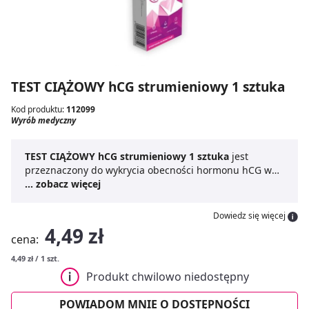
TEST CIĄŻOWY hCG strumieniowy 1 sztuka
Kod produktu:
112099
Wyrób medyczny
TEST CIĄŻOWY hCG strumieniowy 1 sztuka
jest
przeznaczony do wykrycia obecności hormonu hCG w
moczu kobiety w celu potwierdzenia lub wykluczenia
... zobacz więcej
zapłodnienia komórki jajowej.
Dowiedz się więcej
4,49 zł
cena:
4,49 zł / 1 szt.
Produkt chwilowo niedostępny
POWIADOM MNIE O DOSTĘPNOŚCI