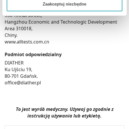
Adres producenta
Zaakceptuj niezbędne
niektóre dodatkowe funkcje, z którymi wiąże się
Hangzhou AllTest Biotech Co., Ltd
zbieranie danych o Twojej aktywności dokonaj
550 Yinhai street,
preferowanych przez Ciebie wyborów i kliknij „
Zarządzaj
Hangzhou Economic and Technologic Development
zgodami
”.
Area 310018,
Chiny.
Możesz również kliknąć „
Zaakceptuj niezbędne
”, co
www.alltests.com.cn
będzie oznaczało, że nie wyrażasz zgody na
Podmiot odpowiedzialny
pozyskiwanie od Ciebie danych, które nie są niezbędne
dla funkcjonowania Strony. Będzie się to jednak wiązało
DIATHER
z brakiem dostępu do wszystkich funkcjonalności
Ku Ujściu 19,
Strony.
80-701 Gdańsk.
office@diather.pl
To jest wyrób medyczny. Używaj go zgodnie z
instrukcją używania lub etykietą.