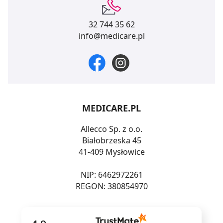
32 744 35 62
info@medicare.pl
MEDICARE.PL
Allecco Sp. z o.o.
Białobrzeska 45
41-409 Mysłowice
NIP: 6462972261
REGON: 380854970