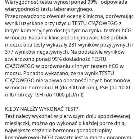
Wiarygodność testu wynosi ponad 99% i odpowiada
wiarygodności testu laboratoryjnego.
Przeprowadzono również ocenę kliniczną, porównując
wyniki uzyskane przy użyciu TESTU CIĄŻOWEGO z
innym komercyjnym dostępnym na rynku testem hCG
w moczu. Badanie kliniczne obejmowało 608 próbek
moczu: oba testy wykazały 231 wyników pozytywnych i
377 wyników negatywnych. Na podstawie wyników
stwierdzono ponad 99% dokładność TESTU
CIĄŻOWEGO w porównaniu z innym testem hCG w
moczu. Ponadto wykazano, że na wynik TESTU
CIĄŻOWEGO nie wpływa obecność innych hormonów
w moczu: hormonu LH (do 300 mlU/ml), FSH (do 1000
mlU/ml) czy TSH (do 1000 μIU/ml).
KIEDY NALEŻY WYKONAĆ TEST?
Test należy wykonać w pierwszym dniu spodziewanej
miesiączki, można go wykonać o każdej porze dnia;
największe stężenie hormonu gonadotropiny
kosmówkowej (hCG) zawarte jest w moczu porannym.