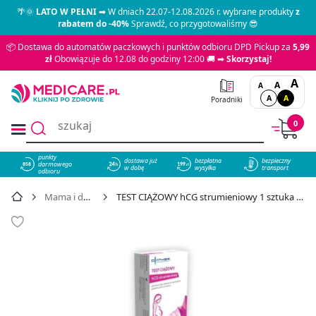
🌴🌞
LATO W PEŁNI
➡ W dniach 22.07-12.08.2026 r. wybrane produkty
z
rabatem do -40%
Sprawdź, co przygotowaliśmy 😎
📦 Dostawa do automatów paczkowych i punktów odbioru DPD Pickup za
5,99
zł
Obowiązuje do 12.08 do godziny 12:00 🚚 ➡
Skorzystaj!
A
A
A
A
A
Poradniki
0
punkty
dostawa już
bezpłatna
bezpieczny
darmowego
858
w dobę
wysyłka
transport
odbioru
Mama i dziecko
TEST CIĄŻOWY hCG strumieniowy 1 sztuka - cena 4,49 zł