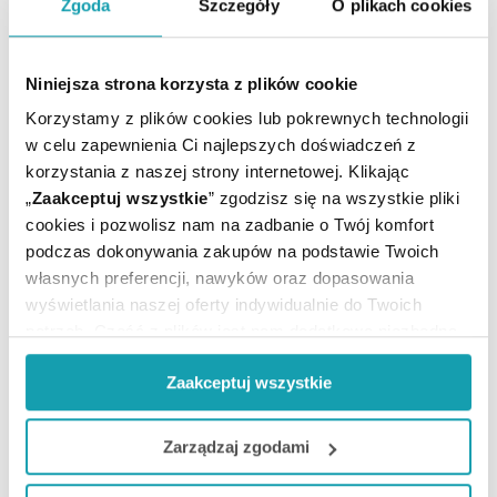
Zgoda
Szczegóły
O plikach cookies
rozpoczęcia miesiączki.
CO NALEŻY ZROBIĆ JEŚLI WYNIK TESTU JEST
POZYTYWNY?
Niniejsza strona korzysta z plików cookie
Pozytywny wynik testu oznacza, że hormon hCG został
Korzystamy z plików cookies lub pokrewnych technologii
wykryty w moczu i prawdopodobna jest ciąża. Ciążą
w celu zapewnienia Ci najlepszych doświadczeń z
może być potwierdzona jedynie przez lekarza, który
korzystania z naszej strony internetowej. Klikając
udzieli dalszych wskazówek.
„
Zaakceptuj wszystkie
” zgodzisz się na wszystkie pliki
cookies i pozwolisz nam na zadbanie o Twój komfort
Przechowywanie
podczas dokonywania zakupów na podstawie Twoich
Przechowywać w temperaturze pokojowej, w miejscu
własnych preferencji, nawyków oraz dopasowania
niedostępnym dla małych dzieci. Chronić od światła i
wyświetlania naszej oferty indywidualnie do Twoich
wilgoci.
potrzeb. Część z plików jest nam dodatkowo niezbędna
do prawidłowego działania Portalu oraz jego
Ostrzeżenia
Zaakceptuj wszystkie
funkcjonalności. W zależności od funkcji, dane o tym jak
To jest wyrób medyczny. Używaj go zgodnie z
korzystasz z naszej witryny będą również przekazywane
instrukcją używania lub etykietą.
do naszych Partnerów marketingowych i analitycznych.
Zarządzaj zgodami
Tylko do użytku zewnętrznego.
Jeżeli chcesz dostosować swoją zgodę i wybrać tylko