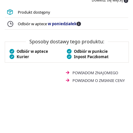
Dowiedz się więcej
pochodzące z oleju kokosowego.
Acidolac Baby krople
10 ml
jest dostępny w formie kropli, co ułatwia
Produkt dostępny
wygodną suplementację.
Odbiór w aptece
w poniedziałek
Sposoby dostawy tego produktu:
Odbiór w aptece
Odbiór w punkcie
Kurier
Inpost Paczkomat
POWIADOM ZNAJOMEGO
POWIADOM O ZMIANIE CENY