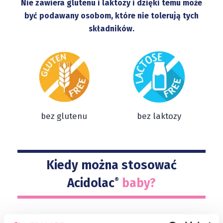
Nie zawiera glutenu i laktozy i dzięki temu może
być podawany osobom, które nie tolerują tych
składników.
bez glutenu
bez laktozy
Kiedy można stosować
Acidolac
baby?
®
Acidolac
baby
można przyjmować w celu
®