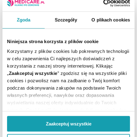
przywrócenia właściwej równowagi flory
bakteryjnej przewodu pokarmowego.
Zgoda
Szczegóły
O plikach cookies
Niniejsza strona korzysta z plików cookie
Korzystamy z plików cookies lub pokrewnych technologii
w celu zapewnienia Ci najlepszych doświadczeń z
korzystania z naszej strony internetowej. Klikając
„
Zaakceptuj wszystkie
” zgodzisz się na wszystkie pliki
cookies i pozwolisz nam na zadbanie o Twój komfort
podczas dokonywania zakupów na podstawie Twoich
własnych preferencji, nawyków oraz dopasowania
wyświetlania naszej oferty indywidualnie do Twoich
potrzeb. Część z plików jest nam dodatkowo niezbędna
do prawidłowego działania Portalu oraz jego
Zaakceptuj wszystkie
funkcjonalności. W zależności od funkcji, dane o tym jak
korzystasz z naszej witryny będą również przekazywane