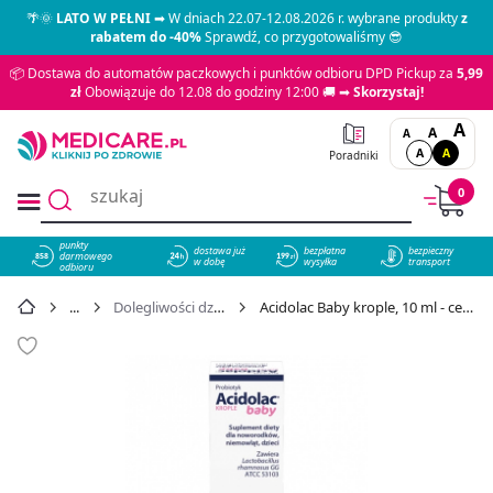
🌴🌞
LATO W PEŁNI
➡ W dniach 22.07-12.08.2026 r. wybrane produkty
z
rabatem do -40%
Sprawdź, co przygotowaliśmy 😎
📦 Dostawa do automatów paczkowych i punktów odbioru DPD Pickup za
5,99
zł
Obowiązuje do 12.08 do godziny 12:00 🚚 ➡
Skorzystaj!
A
A
A
A
A
Poradniki
0
punkty
dostawa już
bezpłatna
bezpieczny
darmowego
858
w dobę
wysyłka
transport
odbioru
Dolegliwości dziecięce
Acidolac Baby krople, 10 ml - cena 42,99 zł