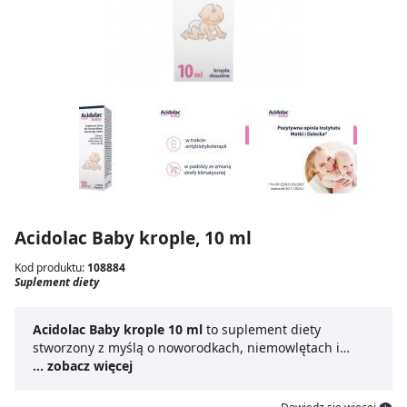
Acidolac Baby krople, 10 ml
Kod produktu:
108884
Suplement diety
Acidolac Baby krople 10 ml
to suplement diety
stworzony z myślą o noworodkach, niemowlętach i
dzieciach. Zawiera
... zobacz więcej
fructooligosaccharides
, bakterie
kwasu mlekowego
Lactobacillus rhamnosus GG ATCC
53103
oraz średniołańcuchowe kwasy tłuszczowe MCT