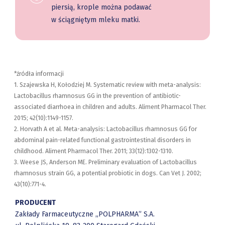
piersią, krople można podawać
w ściągniętym mleku matki.
*źródła informacji
1. Szajewska H, Kołodziej M. Systematic review with meta-analysis:
Lactobacillus rhamnosus GG in the prevention of antibiotic-
associated diarrhoea in children and adults. Aliment Pharmacol Ther.
2015; 42(10):1149-1157.
2. Horvath A et al. Meta-analysis: Lactobacillus rhamnosus GG for
abdominal pain-related functional gastrointestinal disorders in
childhood. Aliment Pharmacol Ther. 2011; 33(12):1302-1310.
3. Weese JS, Anderson ME. Preliminary evaluation of Lactobacillus
rhamnosus strain GG, a potential probiotic in dogs. Can Vet J. 2002;
43(10):771-4.
PRODUCENT
Zakłady Farmaceutyczne „POLPHARMA” S.A.