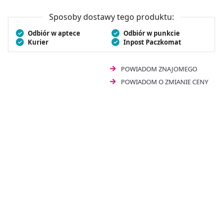
to idealny wybór w przypadku skóry wrażliwej i
atopowej.
Sposoby dostawy tego produktu:
Odbiór w aptece
Odbiór w punkcie
Kurier
Inpost Paczkomat
POWIADOM ZNAJOMEGO
POWIADOM O ZMIANIE CENY