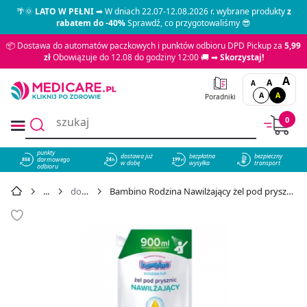
🌴🌞
LATO W PEŁNI
➡ W dniach 22.07-12.08.2026 r. wybrane produkty
z
rabatem do -40%
Sprawdź, co przygotowaliśmy 😎
📦 Dostawa do automatów paczkowych i punktów odbioru DPD Pickup za
5,99
zł
Obowiązuje do 12.08 do godziny 12:00 🚚 ➡
Skorzystaj!
A
A
A
A
A
Poradniki
0
punkty
dostawa już
bezpłatna
bezpieczny
darmowego
858
w dobę
wysyłka
transport
odbioru
do kąpieli
Bambino Rodzina Nawilżający żel pod prysznic Refill, 900 ml - cena 22,39 zł