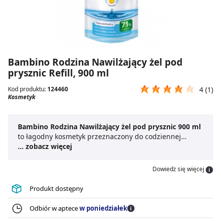
Bambino Rodzina Nawilżający żel pod
prysznic Refill, 900 ml
Kod produktu:
124460
4 (1)
Kosmetyk
Bambino Rodzina Nawilżający żel pod prysznic 900 ml
to łagodny kosmetyk przeznaczony do codziennej
pielęgnacji ciała. Jest to
... zobacz więcej
żel pod prysznic dla dzieci
powyżej 3. roku życia oraz osób dorosłych. Dzięki
niezwykle delikatnej formule,
żel do mycia ciała
Dowiedz się więcej
Bambino
skutecznie oczyszcza, jednocześnie
zapewniając długotrwałe nawilżenie i komfort po
Produkt dostępny
kąpieli. Pomaga chronić naturalną barierę
hydrolipidową skóry i zapobiega jej przesuszeniu.
Odbiór w aptece
w poniedziałek
Bambino Rodzina Nawilżający żel pod prysznic 900 ml