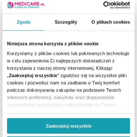
Marka:
Bambino
Rejestracja produktu:
Kosmetyk
Producent / Podmiot
NIVEA /
Zgoda
Szczegóły
O plikach cookies
odpowiedzialny:
BEIERSDORF
Temperatura
Przechowywanie:
pokojowa
Niniejsza strona korzysta z plików cookie
Postać:
Żel pod prysznic
Korzystamy z plików cookies lub pokrewnych technologii
w celu zapewnienia Ci najlepszych doświadczeń z
korzystania z naszej strony internetowej. Klikając
„
Zaakceptuj wszystkie
” zgodzisz się na wszystkie pliki
cookies i pozwolisz nam na zadbanie o Twój komfort
podczas dokonywania zakupów na podstawie Twoich
własnych preferencji, nawyków oraz dopasowania
wyświetlania naszej oferty indywidualnie do Twoich
ARTYKUŁY
potrzeb. Część z plików jest nam dodatkowo niezbędna
do prawidłowego działania Portalu oraz jego
Zaakceptuj wszystkie
MOŻE CI SIĘ PRZYDAĆ
funkcjonalności. W zależności od funkcji, dane o tym jak
korzystasz z naszej witryny będą również przekazywane