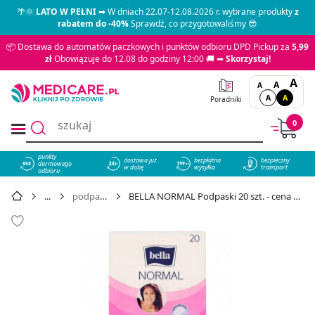
🌴🌞
LATO W PEŁNI
➡ W dniach 22.07-12.08.2026 r. wybrane produkty
z
rabatem do -40%
Sprawdź, co przygotowaliśmy 😎
📦 Dostawa do automatów paczkowych i punktów odbioru DPD Pickup za
5,99
zł
Obowiązuje do 12.08 do godziny 12:00 🚚 ➡
Skorzystaj!
A
A
A
A
A
Poradniki
0
punkty
dostawa już
bezpłatna
bezpieczny
darmowego
858
w dobę
wysyłka
transport
odbioru
podpaski
BELLA NORMAL Podpaski 20 szt. - cena 4,79 zł