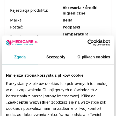
Akcesoria / Środki
Rejestracja produktu:
higieniczne
Marka:
Bella
Postać:
Podpaski
Temperatura
Przechowywanie:
pokojowa
Producent / Podmiot
TZMO-MATOPAT-
odpowiedzialny:
BELLA
Zgoda
Szczegóły
O plikach cookies
Niniejsza strona korzysta z plików cookie
Korzystamy z plików cookies lub pokrewnych technologii
w celu zapewnienia Ci najlepszych doświadczeń z
korzystania z naszej strony internetowej. Klikając
„
Zaakceptuj wszystkie
” zgodzisz się na wszystkie pliki
ARTYKUŁY
cookies i pozwolisz nam na zadbanie o Twój komfort
podczas dokonywania zakupów na podstawie Twoich