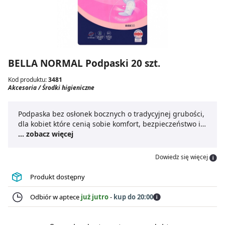
BELLA NORMAL Podpaski 20 szt.
Kod produktu:
3481
Akcesoria / Środki higieniczne
Podpaska bez osłonek bocznych o tradycyjnej grubości,
dla kobiet które cenią sobie komfort, bezpieczeństwo i
naturalność. Pokryta jest miękką i przyjemną w dotyku
... zobacz więcej
włókniną Softiplait. Podpaska jest oddychająca, dzięki
czemu odczuwasz komfort non stop.
Dowiedz się więcej
Produkt dostępny
Odbiór w aptece
już jutro
-
kup do 20:00