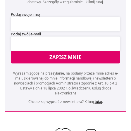
z brakiem dostępu do wszystkich funkcjonalności
dostawy. Szczegóły w regulaminie -
kliknij tutaj
.
Strony.
Podaj swoje imię
Podaj swój e-mail
ZAPISZ MNIE
Wyrażam zgodę na przesyłanie, na podany przeze mnie adres e-
mail, skierowanej do mnie informacji handlowej (newsletter) o
nowościach i promocjach Administratora zgodnie z Art. 10 pkt 2
Ustawy z dnia 18 lipca 2002 r. o świadczeniu usług drogą
elektroniczną
Chcesz się wypisać z newslettera? Kliknij
tutaj
.