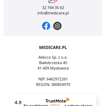
32 744 35 62
info@medicare.pl
MEDICARE.PL
Allecco Sp. z o.o.
Białobrzeska 45
41-409 Mysłowice
NIP: 6462972261
REGON: 380854970
4.9
Na podstawie
3304
z całego okresu