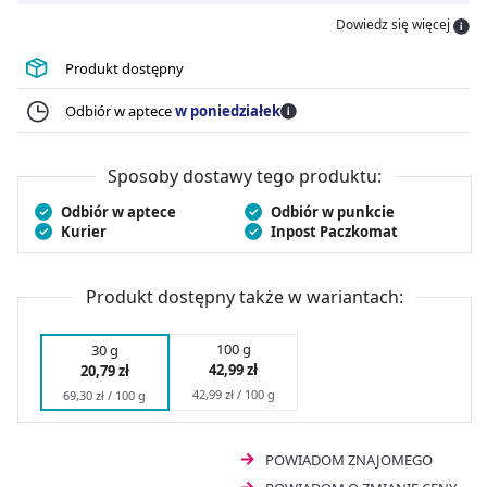
odparzeniami, a także sprzyja procesom
Dowiedz się więcej
regeneracyjnym. Bepanthen Baby maść ochronna dla
niemowląt to również odpowiednia dawka nawilżenia.
Produkt dostępny
Dzięki zawartym składnikom maść na odparzenia marki
Bepanthen to dobry wybór także dla kobiet karmiących
Odbiór w aptece
w poniedziałek
piersią, którym zależy na odpowiedniej pielęgnacji
brodawek sutkowych. Bepanthen Baby maść 30 g może
być stosowana u wczesniaków.
Sposoby dostawy tego produktu:
Odbiór w aptece
Odbiór w punkcie
Kurier
Inpost Paczkomat
Produkt dostępny także w wariantach:
100 g
30 g
42,99 zł
20,79 zł
42,99 zł / 100 g
69,30 zł / 100 g
POWIADOM ZNAJOMEGO