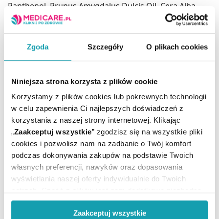
Panthenol, Prunus Amygdalus Dulcis Oil, Cera Alba,
Cetyl Alcohol, Stearyl Alcohol, Ozokerite, Glyceryl
Oleate, Lanolin Alcohol, BHT, Tocopherol
Zgoda
Szczegóły
O plikach cookies
Przechowywanie
Nie przechowywać powyżej 25°C.
Niniejsza strona korzysta z plików cookie
Adres producenta
GP Grenzach Produktions GmbH
Korzystamy z plików cookies lub pokrewnych technologii
Emil-Barell-Str.7
w celu zapewnienia Ci najlepszych doświadczeń z
D-79639 Grenzach-Wyhlen
korzystania z naszej strony internetowej. Klikając
Germany
„
Zaakceptuj wszystkie
” zgodzisz się na wszystkie pliki
www.bayer.com
cookies i pozwolisz nam na zadbanie o Twój komfort
www.bepanthen.pl
podczas dokonywania zakupów na podstawie Twoich
własnych preferencji, nawyków oraz dopasowania
Podmiot odpowiedzialny
wyświetlania naszej oferty indywidualnie do Twoich
Bayer Sp. z o.o.
potrzeb. Część z plików jest nam dodatkowo niezbędna
Al. Jerozolimskie 158,
do prawidłowego działania Portalu oraz jego
02-326 Warszawa.
Zaakceptuj wszystkie
funkcjonalności. W zależności od funkcji, dane o tym jak