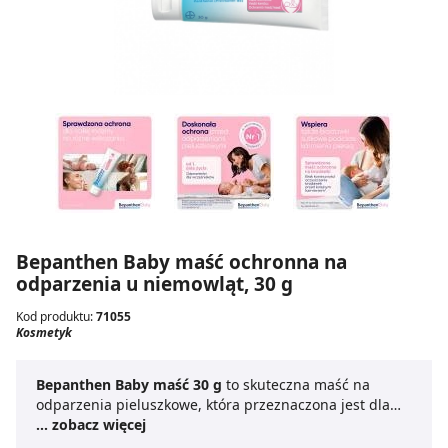
Bepanthen Baby maść ochronna na
odparzenia u niemowląt, 30 g
Kod produktu:
71055
Kosmetyk
Bepanthen Baby maść 30 g
to skuteczna maść na
odparzenia pieluszkowe, która przeznaczona jest dla
niemowląt od pierwszych dni życia. Kosmetyk
... zobacz więcej
zabezpiecza skórę przed podrażnieniami i