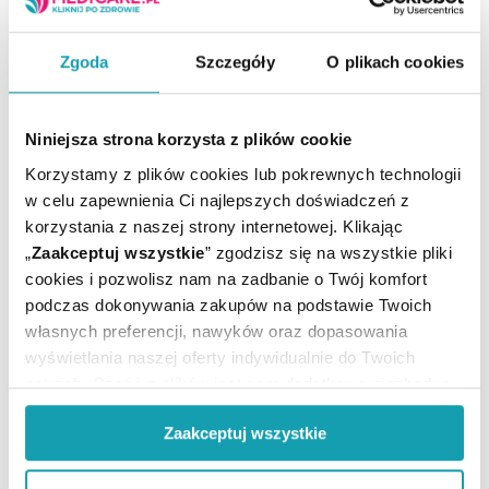
Postać:
Kapsułki
Producent / Podmiot
PHARMA NORD
odpowiedzialny:
Zgoda
Szczegóły
O plikach cookies
Rejestracja produktu:
Suplement diety
Temperatura
Przechowywanie:
pokojowa
Niniejsza strona korzysta z plików cookie
Korzystamy z plików cookies lub pokrewnych technologii
w celu zapewnienia Ci najlepszych doświadczeń z
korzystania z naszej strony internetowej. Klikając
„
Zaakceptuj wszystkie
” zgodzisz się na wszystkie pliki
cookies i pozwolisz nam na zadbanie o Twój komfort
podczas dokonywania zakupów na podstawie Twoich
własnych preferencji, nawyków oraz dopasowania
ARTYKUŁY
wyświetlania naszej oferty indywidualnie do Twoich
potrzeb. Część z plików jest nam dodatkowo niezbędna
do prawidłowego działania Portalu oraz jego
MOŻE CI SIĘ PRZYDAĆ
Zaakceptuj wszystkie
funkcjonalności. W zależności od funkcji, dane o tym jak
korzystasz z naszej witryny będą również przekazywane
do naszych Partnerów marketingowych i analitycznych.