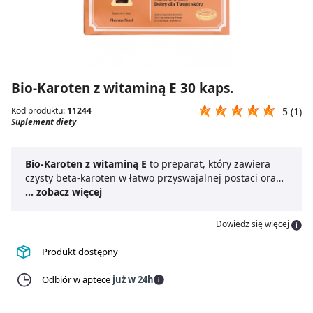
Bio-Karoten z witaminą E 30 kaps.
Kod produktu:
11244
5 (1)
Suplement diety
Bio-Karoten z witaminą E
to preparat, który zawiera
czysty beta-karoten w łatwo przyswajalnej postaci oraz
witaminę E. To suplement pozwalający utrzymać piękna
... zobacz więcej
opaleniznę bez szkody dla skóry. Stosowanie preparatu
opóźnia starzenie się skóry.
Bio-Karoten z witaminą E
Dowiedz się więcej
zapewnia prawidłowe funkcjonowanie wzroku. Ponadto
wspiera funkcjonowanie układu odpornościowego.
Produkt dostępny
Preparat przeznaczony jest dla osób dorosłych.
Odbiór w aptece
już w 24h