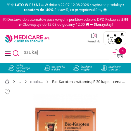
🌴🌞
LATO W PEŁNI
➡ W dniach 22.07-12.08.2026 r. wybrane produkty
z
rabatem do -40%
Sprawdź, co przygotowaliśmy 😎
📦 Dostawa do automatów paczkowych i punktów odbioru DPD Pickup za
5,99
zł
Obowiązuje do 12.08 do godziny 12:00 🚚 ➡
Skorzystaj!
A
A
A
A
A
Poradniki
0
punkty
dostawa już
bezpłatna
bezpieczny
darmowego
857
w dobę
wysyłka
transport
odbioru
opalanie
Bio-Karoten z witaminą E 30 kaps. - cena 29,49 zł