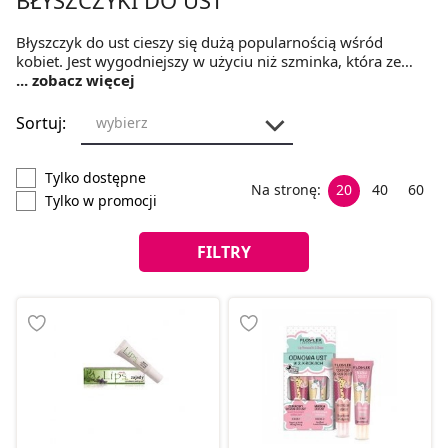
Błyszczyk do ust cieszy się dużą popularnością wśród
kobiet. Jest wygodniejszy w użyciu niż szminka, która ze
względu na pigmentację wymaga starannego
... zobacz więcej
rozprowadzenia. Zobacz błyszczyki do ust dostępne w
internetowej ofercie Medicare.pl.
Sortuj:
wybierz
Tylko dostępne
Na stronę:
20
40
60
Tylko w promocji
FILTRY