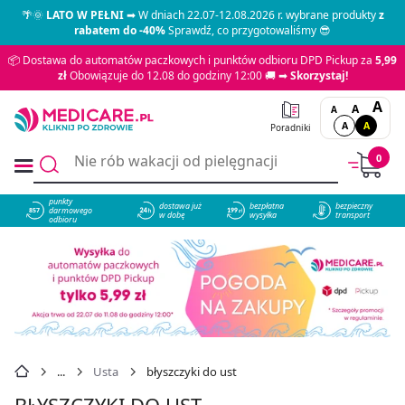
🌴🌞
LATO W PEŁNI
➡ W dniach 22.07-12.08.2026 r. wybrane produkty
z
rabatem do -40%
Sprawdź, co przygotowaliśmy 😎
📦 Dostawa do automatów paczkowych i punktów odbioru DPD Pickup za
5,99
zł
Obowiązuje do 12.08 do godziny 12:00 🚚 ➡
Skorzystaj!
A
A
A
A
A
Poradniki
0
punkty
dostawa już
bezpłatna
bezpieczny
darmowego
857
w dobę
wysyłka
transport
odbioru
Usta
błyszczyki do ust
BŁYSZCZYKI DO UST