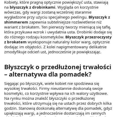
Kobiety, które pragną optycznie powiększyć usta, stawiają
na
błyszczyk z drobinkami
. Wygląda on korzystnie
wówczas, gdy wargi zostaną wcześniej starannie
wygładzone przy użyciu specjalnego peelingu.
Błyszczyk z
shimmerem
zapewnia subtelniejsze rozświetlenie niż
wariant z brokatem. Ten pierwszy tworzy mieniącą się taflę,
która przykuwa wzrok i uwydatnia usta. Drobinki dodaje się
do różnego rodzaju kosmetyków.
Błyszczyk przezroczysty
z brokatem
wyeksponuje naturalny kolor warg, optycznie
dodając im objętości. Z kolei napigmentowany delikatnie
zmodyfikuje odcień ust, jednocześnie je powiększając.
Błyszczyk o przedłużonej trwałości
– alternatywa dla pomadek?
Sięgając po błyszczyk, wiele kobiet nie spodziewa się
wysokiej trwałości. Firmy nieustannie doskonalą swoje
kosmetyki, co korzystnie wpływa na ich walory użytkowe.
Na rynku można znaleźć błyszczyki o przedłużonej
trwałości, które utrzymują się na ustach przez dobrych kilka
godzin. Stanowią doskonałą alternatywę dla pomadek, gdyż
upiększają wargi, a jednocześnie dostarczają im cennych