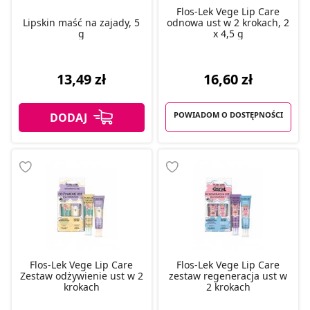
Flos-Lek Vege Lip Care
Lipskin maść na zajady, 5
odnowa ust w 2 krokach, 2
g
x 4,5 g
16,60 zł
13,49 zł
POWIADOM O DOSTĘPNOŚCI
Flos-Lek Vege Lip Care
Flos-Lek Vege Lip Care
Zestaw odżywienie ust w 2
zestaw regeneracja ust w
krokach
2 krokach