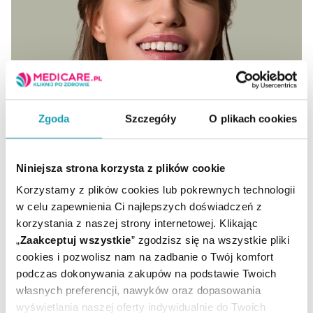
Zgoda
Szczegóły
O plikach cookies
Kwas hialuronowy: zatrzymuje młodość
Niniejsza strona korzysta z plików cookie
Pielęgnacja i zabiegi z wykorzystaniem kwasu
Korzystamy z plików cookies lub pokrewnych technologii
hialuronowego mogą zapewnić skórze nie tylko
w celu zapewnienia Ci najlepszych doświadczeń z
doskonałe nawilżenie, świeżość i gładkość, ale również
korzystania z naszej strony internetowej. Klikając
wyraźne ją odmłodzić, modelując kształt twarzy –
„
Zaakceptuj wszystkie
” zgodzisz się na wszystkie pliki
zapewnia ekspert medicare.pl.
cookies i pozwolisz nam na zadbanie o Twój komfort
podczas dokonywania zakupów na podstawie Twoich
CZYTAJ DALEJ
własnych preferencji, nawyków oraz dopasowania
wyświetlania naszej oferty indywidualnie do Twoich