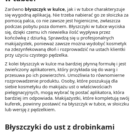
Zarówno
błyszczyk w kulce
, jak i w tubce charakteryzuje
się wygodną aplikacją. Nie trzeba nabierać go ze słoiczka za
pomocą palca, co nie zawsze jest higieniczne, zwłaszcza
podczas pobytu poza domem. Błyszczyki w tubce wyciska
się, dzięki czemu ich niewielka ilość wypływa przez
końcówkę z dziurką. Sprawdzą się u profesjonalnych
makijażystek, ponieważ zawsze można wydobyć kosmetyk
na zdezynfekowaną dłoń i rozprowadzić na ustach klientki
przy użyciu czystego pędzelka.
Z kolei błyszczyk w kulce ma bardziej płynną formułę i jest
zwieńczony aplikatorem, który przykłada się do warg i
przesuwa po ich powierzchni. Umożliwia to równomierne
rozprowadzenie produktu. Osoby, które poszukują dla
siebie kosmetyku do makijażu ust o właściwościach
pielęgnacyjnych, mogą wybrać tę postać aplikatora, która
bardziej im odpowiada. Makijażystki, które kompletują swój
kuferek, powinny postawić na błyszczyk w tubce, w słoiczku
lub wersję z pędzelkiem.
Błyszczyki do ust z drobinkami