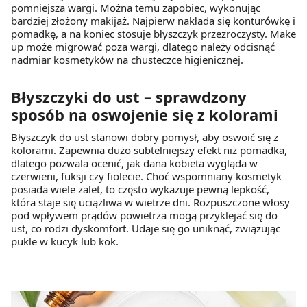
pomniejsza wargi. Można temu zapobiec, wykonując
bardziej złożony makijaż. Najpierw nakłada się konturówkę i
pomadkę, a na koniec stosuje błyszczyk przezroczysty. Make
up może migrować poza wargi, dlatego należy odcisnąć
nadmiar kosmetyków na chusteczce higienicznej.
Błyszczyki do ust – sprawdzony
sposób na oswojenie się z kolorami
Błyszczyk do ust stanowi dobry pomysł, aby oswoić się z
kolorami. Zapewnia dużo subtelniejszy efekt niż pomadka,
dlatego pozwala ocenić, jak dana kobieta wygląda w
czerwieni, fuksji czy fiolecie. Choć wspomniany kosmetyk
posiada wiele zalet, to często wykazuje pewną lepkość,
która staje się uciążliwa w wietrze dni. Rozpuszczone włosy
pod wpływem prądów powietrza mogą przyklejać się do
ust, co rodzi dyskomfort. Udaje się go uniknąć, związując
pukle w kucyk lub kok.