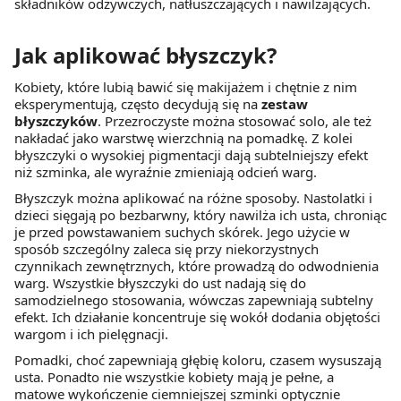
składników odżywczych, natłuszczających i nawilżających.
Jak aplikować błyszczyk?
Kobiety, które lubią bawić się makijażem i chętnie z nim
eksperymentują, często decydują się na
zestaw
błyszczyków
. Przezroczyste można stosować solo, ale też
nakładać jako warstwę wierzchnią na pomadkę. Z kolei
błyszczyki o wysokiej pigmentacji dają subtelniejszy efekt
niż szminka, ale wyraźnie zmieniają odcień warg.
Błyszczyk można aplikować na różne sposoby. Nastolatki i
dzieci sięgają po bezbarwny, który nawilża ich usta, chroniąc
je przed powstawaniem suchych skórek. Jego użycie w
sposób szczególny zaleca się przy niekorzystnych
czynnikach zewnętrznych, które prowadzą do odwodnienia
warg. Wszystkie błyszczyki do ust nadają się do
samodzielnego stosowania, wówczas zapewniają subtelny
efekt. Ich działanie koncentruje się wokół dodania objętości
wargom i ich pielęgnacji.
Pomadki, choć zapewniają głębię koloru, czasem wysuszają
usta. Ponadto nie wszystkie kobiety mają je pełne, a
matowe wykończenie ciemniejszej szminki optycznie