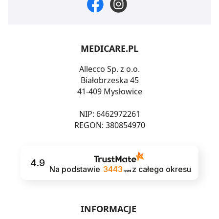
MEDICARE.PL
Allecco Sp. z o.o.
Białobrzeska 45
41-409 Mysłowice
NIP: 6462972261
REGON: 380854970
4.9
Na podstawie
3443
z całego okresu
opinii
INFORMACJE