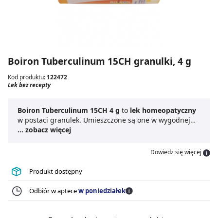
Boiron Tuberculinum 15CH granulki, 4 g
Kod produktu:
122472
Lek bez recepty
Boiron Tuberculinum 15CH 4 g
to
lek homeopatyczny
w postaci granulek. Umieszczone są one w wygodnej
tubce, ułatwiającej ich stosowanie i przechowywanie.
... zobacz więcej
Boiron Tuberculinum 15CH granulki
przeznaczone są
do stosowania doustnego, a o sposobie dawkowania
Dowiedz się więcej
decyduje lekarz. Homeopatyczny produkt leczniczy
Boiron Tuberculinum 15CH 4 g
charakteryzuje się
Produkt dostępny
szerokimi wskazaniami. Szczegółowe informacje
przekazywane są przez lekarza lub farmaceutę. Lek
Odbiór w aptece
w poniedziałek
dostępny jest bez recepty.