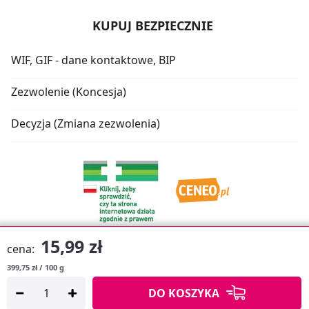
KUPUJ BEZPIECZNIE
WIF, GIF - dane kontaktowe, BIP
Zezwolenie (Koncesja)
Decyzja (Zmiana zezwolenia)
15,99 zł
cena:
399,75 zł / 100 g
Oprogramowanie sklepu:
APTUSSHOP
DO KOSZYKA
Copyright © 2026
Projekt strony:
MEDICARE.PL
i
APTUS.PL