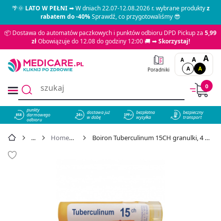
🌴🌞
LATO W PEŁNI
➡ W dniach 22.07-12.08.2026 r. wybrane produkty
z
rabatem do -40%
Sprawdź, co przygotowaliśmy 😎
📦 Dostawa do automatów paczkowych i punktów odbioru DPD Pickup za
5,99
zł
Obowiązuje do 12.08 do godziny 12:00 🚚 ➡
Skorzystaj!
A
A
A
A
A
Poradniki
0
punkty
dostawa już
bezpłatna
bezpieczny
darmowego
858
w dobę
wysyłka
transport
odbioru
Homeopatia
Boiron Tuberculinum 15CH granulki, 4 g - cena 15,99 zł