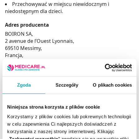
Przechowywać w miejscu niewidocznym i
niedostępnym dla dzieci.
Adres producenta
BOIRON SA,
2 avenue de l’Ouest Lyonnais,
69510 Messimy,
Francja,
www.boiron.com
Podmiot odpowiedzialny
BOIRON SA,
Zgoda
Szczegóły
O plikach cookies
2 avenue de l’Ouest Lyonnais,
69510 Messimy,
Francja,
Niniejsza strona korzysta z plików cookie
www.boiron.com
Korzystamy z plików cookies lub pokrewnych technologii
w celu zapewnienia Ci najlepszych doświadczeń z
korzystania z naszej strony internetowej. Klikając
„
Zaakceptuj wszystkie
” zgodzisz się na wszystkie pliki