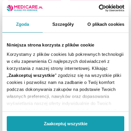
Zgoda
Szczegóły
O plikach cookies
Niniejsza strona korzysta z plików cookie
Korzystamy z plików cookies lub pokrewnych technologii
w celu zapewnienia Ci najlepszych doświadczeń z
Chicco Gryzak miękki
Chicco Gryzak wodny
Jaszczurka 2m+ Girl, 1 szt.
kaktus 4m+, 1 szt.
korzystania z naszej strony internetowej. Klikając
„
Zaakceptuj wszystkie
” zgodzisz się na wszystkie pliki
cookies i pozwolisz nam na zadbanie o Twój komfort
24,49 zł
24,49 zł
podczas dokonywania zakupów na podstawie Twoich
własnych preferencji, nawyków oraz dopasowania
wyświetlania naszej oferty indywidualnie do Twoich
potrzeb. Część z plików jest nam dodatkowo niezbędna
do prawidłowego działania Portalu oraz jego
Zaakceptuj wszystkie
funkcjonalności. W zależności od funkcji, dane o tym jak