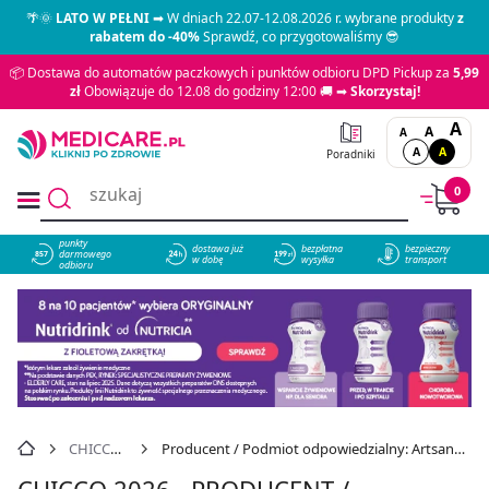
🌴🌞
LATO W PEŁNI
➡ W dniach 22.07-12.08.2026 r. wybrane produkty
z
rabatem do -40%
Sprawdź, co przygotowaliśmy 😎
📦 Dostawa do automatów paczkowych i punktów odbioru DPD Pickup za
5,99
zł
Obowiązuje do 12.08 do godziny 12:00 🚚 ➡
Skorzystaj!
A
A
A
A
A
Poradniki
0
punkty
dostawa już
bezpłatna
bezpieczny
darmowego
857
w dobę
wysyłka
transport
odbioru
CHICCO 2026
Producent / Podmiot odpowiedzialny: Artsana Poland Sp. z o. o.
CHICCO 2026 - PRODUCENT /