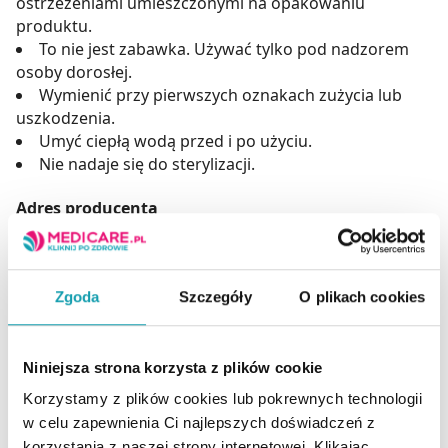
ostrzeżeniami umieszczonymi na opakowaniu
produktu.
To nie jest zabawka. Używać tylko pod nadzorem
osoby dorosłej.
Wymienić przy pierwszych oznakach zużycia lub
uszkodzenia.
Umyć ciepłą wodą przed i po użyciu.
Nie nadaje się do sterylizacji.
Adres producenta
Artsana S.p.A.,
Via Saldarini Catelli 1,
22070 Grandate,
Zgoda
Szczegóły
O plikach cookies
Włochy,
e-mail: info@chicco-service.pl
tel. 48221100847
Niniejsza strona korzysta z plików cookie
Podmiot odpowiedzialny
Korzystamy z plików cookies lub pokrewnych technologii
Artsana Poland Sp. z o. o.
w celu zapewnienia Ci najlepszych doświadczeń z
Połczyńska 31A,
korzystania z naszej strony internetowej. Klikając