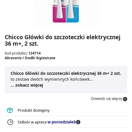
Chicco Główki do szczoteczki elektrycznej
36 m+, 2 szt.
Kod produktu:
124714
Akcesoria / Środki higieniczne
Chicco Główki do szczoteczki elektrycznej 36 m+ 2 szt.
to zestaw dwóch wymiennych końcówek
przeznaczonych do szczoteczek elektrycznych dla dzieci
... zobacz więcej
powyżej 36. miesiąca życia.
Wymienne końcówki
Chicco
zostały zaprojektowane tak, aby zapewnić
Dowiedz się więcej
delikatną pielęgnację wrażliwej jamy ustnej. Ich
wibrująca głowica wspomaga dokładniejsze
Produkt dostępny
oczyszczanie zębów. Zapasowe
końcówki do
szczoteczek elektrycznych
posiadają bardzo miękkie
Odbiór w aptece
w poniedziałek
włosie, które nie podrażnia szkliwa i dziąseł. Specjalnie