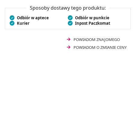
ukształtowane włókna łatwiej docierają w okolice linii
dziąseł oraz do trudno dostępnych miejsc.
Chicco
Sposoby dostawy tego produktu:
Główki do szczoteczki elektrycznej 36 m+ 2 szt.
Odbiór w aptece
Odbiór w punkcie
wspomagają skuteczne oczyszczanie jamy ustnej.
Kurier
Inpost Paczkomat
POWIADOM ZNAJOMEGO
POWIADOM O ZMIANIE CENY