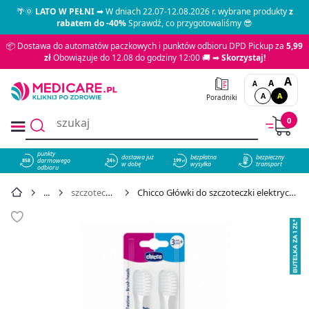
🌴🌞
LATO W PEŁNI
➡ W dniach 22.07-12.08.2026 r. wybrane produkty
z
rabatem do -40%
Sprawdź, co przygotowaliśmy 😎
📦 Dostawa do automatów paczkowych i punktów odbioru DPD Pickup za
5,99
zł
Obowiązuje do 12.08 do godziny 12:00 🚚 ➡
Skorzystaj!
A
A
A
A
A
Poradniki
0
punkty
dostawa już
bezpłatna
bezpieczny
darmowego
858
w dobę
wysyłka
transport
odbioru
szczoteczki do zębów
Chicco Główki do szczoteczki elektrycznej 36 m+, 2 szt. - cena 19,99 zł