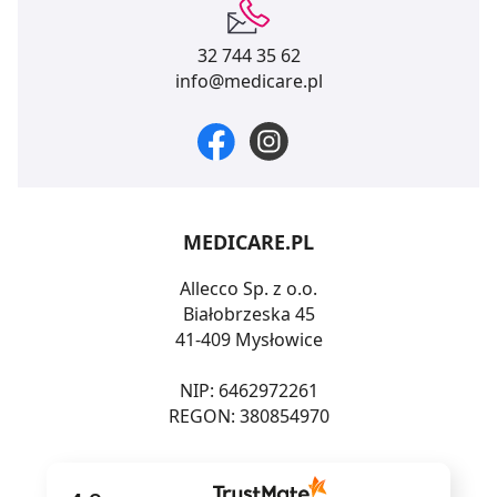
32 744 35 62
info@medicare.pl
MEDICARE.PL
Allecco Sp. z o.o.
Białobrzeska 45
41-409 Mysłowice
NIP: 6462972261
REGON: 380854970