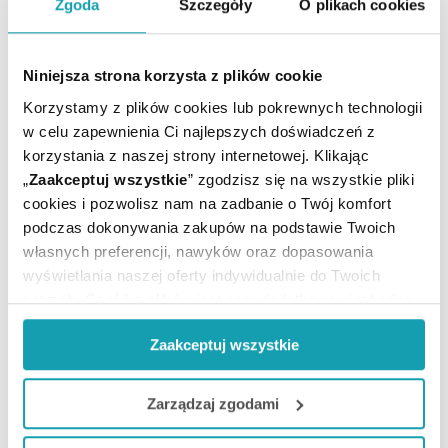
Zgoda
Szczegóły
O plikach cookies
która ułatwia transport i przechowywanie. Niewielki
rozmiar idzie w parze z mobilnością – inhalator
można zabrać ze sobą w podróż lub do pracy. Na
uwagę zasługuje fakt, że sprzęt cicho pracuje, dlatego
Niniejsza strona korzysta z plików cookie
zda egzamin w przypadku dzieci.
Korzystamy z plików cookies lub pokrewnych technologii
w celu zapewnienia Ci najlepszych doświadczeń z
korzystania z naszej strony internetowej. Klikając
„
Zaakceptuj wszystkie
” zgodzisz się na wszystkie pliki
NOVAMA Pingo Spark –
cookies i pozwolisz nam na zadbanie o Twój komfort
aspirator do nosa
podczas dokonywania zakupów na podstawie Twoich
własnych preferencji, nawyków oraz dopasowania
wyświetlania naszej oferty indywidualnie do Twoich
Jest to elektroniczny aspirator do nosa, który ma za
potrzeb. Część z plików jest nam dodatkowo niezbędna
zadanie wspierać higienę jam nosowych, usuwając
do prawidłowego działania Portalu oraz jego
zalegającą wydzielinę. Urządzenie zaprojektowano z
Zaakceptuj wszystkie
funkcjonalności. W zależności od funkcji, dane o tym jak
myślą o codziennym użytkowaniu w domu, gdzie liczą
się prostota i komfort dziecka.
korzystasz z naszej witryny będą również przekazywane
do naszych Partnerów marketingowych i analitycznych.
Zarządzaj zgodami
Jeżeli chcesz dostosować swoją zgodę i wybrać tylko
Aspirator wyróżnia się cichą pracą, dlatego nie