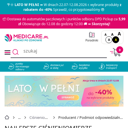
🌴🌞
LATO W PEŁNI
➡ W dniach 22.07-12.08.2026 r. wybrane produkty
z
rabatem do -40%
Sprawdź, co przygotowaliśmy 😎
📦 Dostawa do automatów paczkowych i punktów odbioru DPD Pickup za
5,99
zł
Obowiązuje do 12.08 do godziny 12:00 🚚 ➡
Skorzystaj!
A
A
A
A
A
Poradniki
0
punkty
dostawa już
bezpłatna
bezpieczny
darmowego
858
w dobę
wysyłka
transport
odbioru
Ciśnieniomierze
Producent / Podmiot odpowiedzialny: Novamed
NAJLEPSZE CIŚNIENIOMIERZE