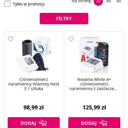
Na stronę:
20
40
60
Tylko w promocji
FILTRY
Ciśnieniomierz
Novama White A+
naramienny Vitammy Next
ciśnieniomierz
3 1 sztuka
naramienny z zasilaczem,
1 szt.
98,99 zł
125,99 zł