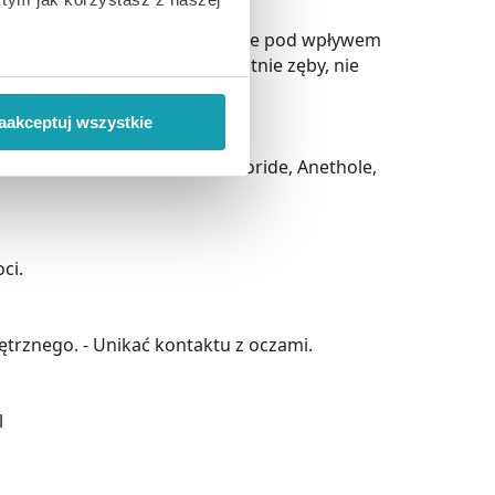
dolegliwości bólowe występujące pod wpływem
ch. Dzięki nim, czyści delikatnie zęby, nie
 wiąże się zbieranie danych o
i
”.
aakceptuj wszystkie
ody na pozyskiwanie od
taine, Saccharin, Sodium Fluoride, Anethole,
ło z brakiem dostępu do
ci.
ętrznego. - Unikać kontaktu z oczami.
l