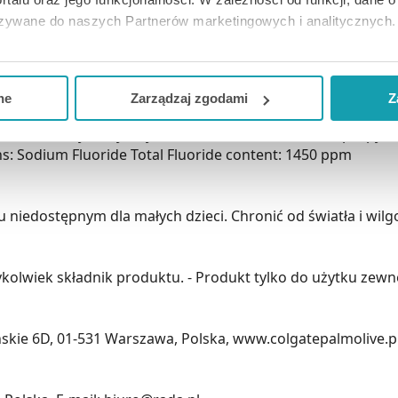
azywane do naszych Partnerów marketingowych i analitycznych.
zy na powierzchni zębiny ochronną warstwę, eliminującą 
cniany dzięki zawartości specjalnych substancji czyszczący
ją zgodę i wybrać tylko niektóre dodatkowe funkcje, z którymi
ofluorek chroni także szyjki zębów przed próchnicą.
eferowanych przez Ciebie wyborów i kliknij „
Zarządzaj
zgodam
ne
Zarządzaj zgodami
Z
kceptuj niezbędne
”, co będzie oznaczało, że nie wyrażasz zg
eth-3 HCl, Hydroxyethylcellulose, Aroma, Cocamidopropyl Be
niezbędne dla funkcjonowania Strony. Będzie się to jednak wiąza
s: Sodium Fluoride Total Fluoride content: 1450 ppm
Strony.
iedostępnym dla małych dzieci. Chronić od światła i wilgo
kolwiek składnik produktu. - Produkt tylko do użytku zewn
ńskie 6D, 01-531 Warszawa, Polska, www.colgatepalmolive.p