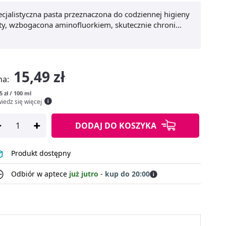
ecjalistyczna pasta przeznaczona do codziennej higieny
ty, wzbogacona aminofluorkiem, skutecznie chroni
obiega powstawaniu próchnicy. Regularne stosowanie
zi objawy bólu spowodowane zimnem, ciepłem czy
bom po zabiegach dentystycznych, z odsłoniętymi
ia. Posiada delikatny smak i łagodną formułę, dzięki
15,49 zł
ziąseł. Wybierz
pasta do zębów dla wrażliwych
na:
fort i zdrowy uśmiech każdego dnia.
5 zł / 100 ml
iedz się więcej
DODAJ
DO KOSZYKA
Produkt dostępny
Odbiór w aptece
już jutro
-
kup do 20:00