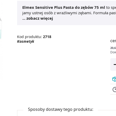
Elmex Sensitive Plus Pasta do zębów 75 ml
to sp
jamy ustnej osób z wrażliwymi zębami. Formuła pas
przed nadwrażliwością, wzmacnia szkliwo oraz zap
... zobacz więcej
Elmex Sensitive Plus Pasta do zębów 75 ml
łagod
słodkimi produktami. Szczególnie polecana jest oso
szyjkami zębowymi, a także do codziennego stosowan
Kod produktu:
2718
czemu sprawdzi się także w przypadku wrażliwych d
ce
Kosmetyk
zębów
, aby zapewnić sobie skuteczną ochronę, kom
20,6
Dow
Sposoby dostawy tego produktu: