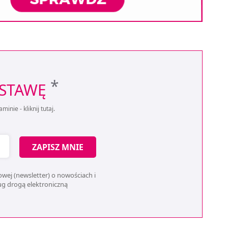
*
OSTAWĘ
aminie -
kliknij tutaj
.
ZAPISZ MNIE
wej (newsletter) o nowościach i
ług drogą elektroniczną