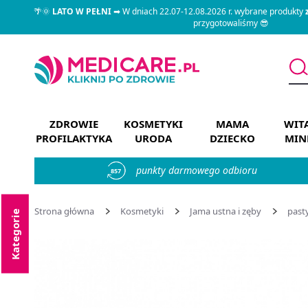
🌴🌞
LATO W PEŁNI
➡ W dniach 22.07-12.08.2026 r. wybrane produkty
przygotowaliśmy 😎
ZDROWIE
KOSMETYKI
MAMA
WIT
PROFILAKTYKA
URODA
DZIECKO
MIN
punkty darmowego odbioru
857
Strona główna
Kosmetyki
Jama ustna i zęby
past
Kategorie