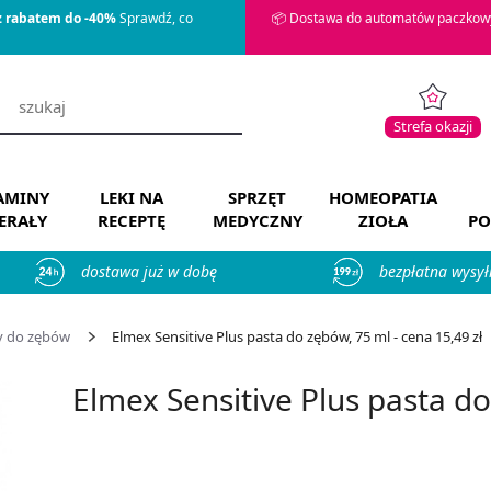
z rabatem do -40%
Sprawdź, co
📦 Dostawa do automatów paczkowy
Strefa okazji
AMINY
LEKI NA
SPRZĘT
HOMEOPATIA
ERAŁY
RECEPTĘ
MEDYCZNY
ZIOŁA
PO
dostawa już w dobę
bezpłatna wysył
y do zębów
Elmex Sensitive Plus pasta do zębów, 75 ml - cena 15,49 zł
Elmex Sensitive Plus pasta d