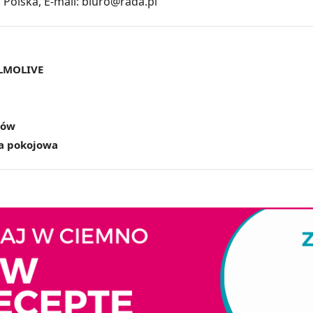
, Polska, E-mail: biuro@rada.pl
LMOLIVE
bów
a pokojowa