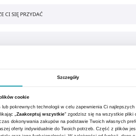
E CI SIĘ PRZYDAĆ
Szczegóły
 plików cookie
 lub pokrewnych technologii w celu zapewnienia Ci najlepszych
ikając „
Zaakceptuj wszystkie
” zgodzisz się na wszystkie pliki
dczas dokonywania zakupów na podstawie Twoich własnych pref
e do ochrony odsłoniętych szyjek zębów.
szej oferty indywidualnie do Twoich potrzeb. Część z plików j
rtalu oraz jego funkcjonalności. W zależności od funkcji, dane 