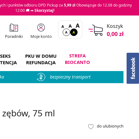
ch i punktów odbioru DPD Pickup za
5,99 zł
Obowiązuje do 12.08 do godziny
12:00 🚚 ➡
Skorzystaj!
A
A
Koszyk
A
A
A
0,00 zł
Moje konto
Poradniki
STREFA
SEKS
PKU W DOMU
BIOCANTO
TENCJA
REFUNDACJA
ka
bezpieczny transport
o zębów, 75 ml
do ulubionych