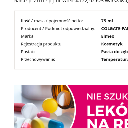
Rada sp. z o.o. sp.j. ul. Wołoska 22, 02-675 Warszawa
Ilość / masa / pojemność netto:
75 ml
Producent / Podmiot odpowiedzialny:
COLGATE-PA
Marka:
Elmex
Rejestracja produktu:
Kosmetyk
Postać:
Pasta do zę
Przechowywanie:
Temperatur