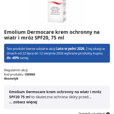
Emolium Dermocare krem ochronny na
wiatr i mróz SPF20, 75 ml
Ten produkt bierze udział w akcji
Lato w pełni 2026
. Z tej okazji w
dniach od 22 lipca do 12 sierpnia 2026 wybrane produkty kupisz
do -40%
taniej.
Regulamin akcji
Kod produktu:
100960
Kosmetyk
Emolium Dermocare krem ochronny na wiatr i mróz
SPF20 75 ml
to skuteczna ochrona skóry przed
niekorzystnymi warunkami atmosferycznymi. Produkt
... zobacz więcej
doskonale zabezpiecza twarz i ciało przed zimnem,
wiatrem oraz wpływem promieniowania UV dzięki
Dowiedz się więcej