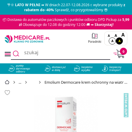
🌴🌞
LATO W PEŁNI
➡ W dniach 22.07-12.08.2026 r. wybrane produkty
z
rabatem do -40%
Sprawdź, co przygotowaliśmy 😎
📦 Dostawa do automatów paczkowych i punktów odbioru DPD Pickup za
5,99
zł
Obowiązuje do 12.08 do godziny 12:00 🚚 ➡
Skorzystaj!
A
A
A
A
A
Poradniki
0
punkty
dostawa już
bezpłatna
bezpieczny
darmowego
858
w dobę
wysyłka
transport
odbioru
do ciała
Emolium Dermocare krem ochronny na wiatr i mróz SPF20, 75 ml - cena 27,19 zł