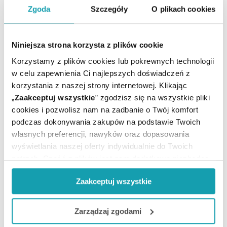
Zgoda
Szczegóły
O plikach cookies
Ostrzeżenia
Zawiera witaminę A. Przed użyciem należy
uwzględnić jej dzienne pobranie.
Niniejsza strona korzysta z plików cookie
Nie stosować w przypadku nadwrażliwości na
Korzystamy z plików cookies lub pokrewnych technologii
którykolwiek składnik produktu.
w celu zapewnienia Ci najlepszych doświadczeń z
Produkt tylko do użytku zewnętrznego.
korzystania z naszej strony internetowej. Klikając
Unikać kontaktu z oczami.
„
Zaakceptuj wszystkie
” zgodzisz się na wszystkie pliki
cookies i pozwolisz nam na zadbanie o Twój komfort
podczas dokonywania zakupów na podstawie Twoich
Adres producenta
własnych preferencji, nawyków oraz dopasowania
Perrigo Poland Sp. z o.o.
wyświetlania naszej oferty indywidualnie do Twoich
Domaniewska 48,
potrzeb. Część z plików jest nam dodatkowo niezbędna
02-672 Warszawa.
perrigopoland@perrigo.com
do prawidłowego działania Portalu oraz jego
Zaakceptuj wszystkie
funkcjonalności. W zależności od funkcji, dane o tym jak
Podmiot odpowiedzialny
korzystasz z naszej witryny będą również przekazywane
Perrigo Poland Sp. z o.o.
do naszych Partnerów marketingowych i analitycznych.
Zarządzaj zgodami
Domaniewska 48,