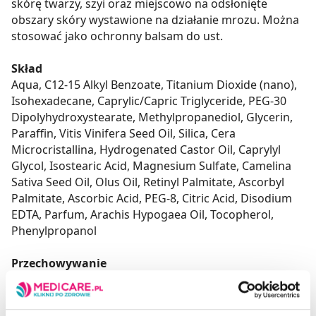
skórę twarzy, szyi oraz miejscowo na odsłonięte
obszary skóry wystawione na działanie mrozu. Można
stosować jako ochronny balsam do ust.
Skład
Aqua, C12-15 Alkyl Benzoate, Titanium Dioxide (nano),
Isohexadecane, Caprylic/Capric Triglyceride, PEG-30
Dipolyhydroxystearate, Methylpropanediol, Glycerin,
Paraffin, Vitis Vinifera Seed Oil, Silica, Cera
Microcristallina, Hydrogenated Castor Oil, Caprylyl
Glycol, Isostearic Acid, Magnesium Sulfate, Camelina
Sativa Seed Oil, Olus Oil, Retinyl Palmitate, Ascorbyl
Palmitate, Ascorbic Acid, PEG-8, Citric Acid, Disodium
EDTA, Parfum, Arachis Hypogaea Oil, Tocopherol,
Phenylpropanol
Przechowywanie
Przechowywać w temperaturze pokojowej, w miejscu
niedostępnym dla małych dzieci. Chronić od światła i
wilgoci.