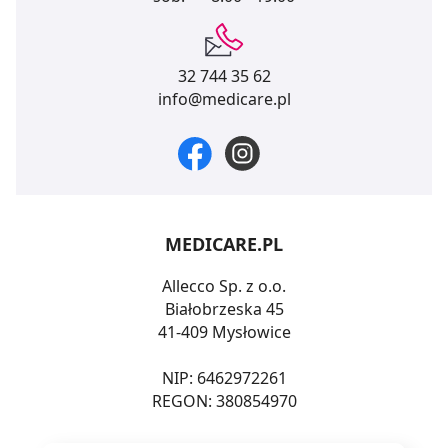
32 744 35 62
info@medicare.pl
MEDICARE.PL
Allecco Sp. z o.o.
Białobrzeska 45
41-409 Mysłowice
NIP: 6462972261
REGON: 380854970