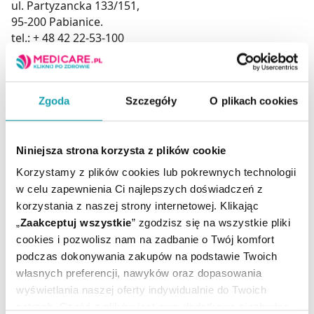
ul. Partyzancka 133/151,
95-200 Pabianice.
tel.: + 48 42 22-53-100
email: aflofarm@aflofarm.pl
Podmiot odpowiedzialny
Zgoda
Szczegóły
O plikach cookies
Aflofarm Farmacja Polska Sp. z o.o.
ul. Partyzancka 133/151,
95-200 Pabianice.
Niniejsza strona korzysta z plików cookie
tel.: + 48 42 22-53-100
email: aflofarm@aflofarm.pl
Korzystamy z plików cookies lub pokrewnych technologii
w celu zapewnienia Ci najlepszych doświadczeń z
korzystania z naszej strony internetowej. Klikając
Producent / Podmiot
„
Zaakceptuj wszystkie
” zgodzisz się na wszystkie pliki
AFLOFARM
odpowiedzialny:
cookies i pozwolisz nam na zadbanie o Twój komfort
Ilość / masa / pojemność
180 ml
podczas dokonywania zakupów na podstawie Twoich
netto:
własnych preferencji, nawyków oraz dopasowania
Rejestracja produktu:
Kosmetyk
wyświetlania naszej oferty indywidualnie do Twoich
Temperatura
Przechowywanie:
potrzeb. Część z plików jest nam dodatkowo niezbędna
pokojowa