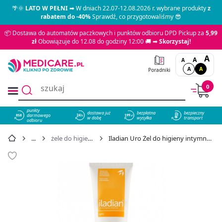
🌴🌞
LATO W PEŁNI
➡ W dniach 22.07-12.08.2026 r. wybrane produkty
z
rabatem do -40%
Sprawdź, co przygotowaliśmy 😎
📦 Dostawa do automatów paczkowych i punktów odbioru DPD Pickup za
5,99
zł
Obowiązuje do 12.08 do godziny 12:00 🚚 ➡
Skorzystaj!
A
A
A
A
A
Poradniki
0
punkty
dostawa już
bezpłatna
bezpieczny
darmowego
858
w dobę
wysyłka
transport
odbioru
żele do higieny intymnej
Iladian Uro Żel do higieny intymnej, 180 ml - cena 21,49 zł