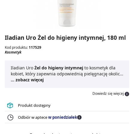
Iladian Uro Żel do higieny intymnej, 180 ml
Kod produktu:
117529
Kosmetyk
Iladian Uro
Żel do higieny intymnej
to kosmetyk dla
kobiet, który zapewnia odpowiednią pielęgnację okolic
intymnych. Polecany jest on w szczególności osobom z
... zobacz więcej
tendencją do powracających infekcji okolic intymnych,
również ujścia cewki moczowej. Żel do higieny intymnej
Dowiedz się więcej
Iladian Uro delikatnie, ale i skutecznie oczyszcza strefy
intymne, zapobiega podrażnieniom, a także pomaga
Produkt dostępny
zadbać o odpowiednie pH.
Odbiór w aptece
w poniedziałek