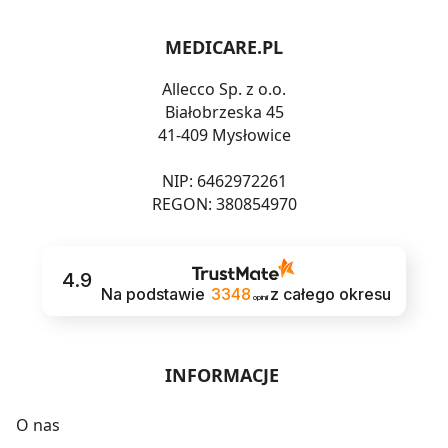
MEDICARE.PL
Allecco Sp. z o.o.
Białobrzeska 45
41-409 Mysłowice
NIP: 6462972261
REGON: 380854970
4.9
Na podstawie
3348
z całego okresu
opinii
INFORMACJE
O nas