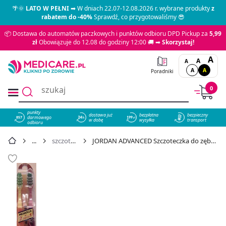
🌴🌞
LATO W PEŁNI
➡ W dniach 22.07-12.08.2026 r. wybrane produkty
z
rabatem do -40%
Sprawdź, co przygotowaliśmy 😎
📦 Dostawa do automatów paczkowych i punktów odbioru DPD Pickup za
5,99
zł
Obowiązuje do 12.08 do godziny 12:00 🚚 ➡
Skorzystaj!
A
A
A
A
A
Poradniki
0
punkty
dostawa już
bezpłatna
bezpieczny
darmowego
857
w dobę
wysyłka
transport
odbioru
szczoteczki do zębów
JORDAN ADVANCED Szczoteczka do zębów TWARDA (2 w cenie 1) ZESTAW!!! - cena 9,95 zł