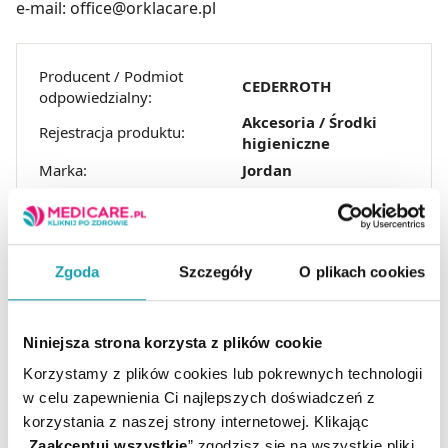
e-mail: office@orklacare.pl
Producent / Podmiot
CEDERROTH
odpowiedzialny:
Akcesoria / Środki
Rejestracja produktu:
higieniczne
Marka:
Jordan
Postać:
Szczoteczka do zębów
Temperatura
Przechowywanie:
pokojowa
Zgoda
Szczegóły
O plikach cookies
Niniejsza strona korzysta z plików cookie
Korzystamy z plików cookies lub pokrewnych technologii
w celu zapewnienia Ci najlepszych doświadczeń z
korzystania z naszej strony internetowej. Klikając
ZOBACZ TEŻ
„
Zaakceptuj wszystkie
” zgodzisz się na wszystkie pliki