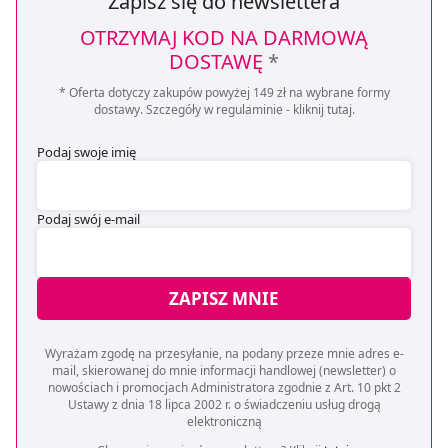
Zapisz się do newslettera
pozyskiwanie od Ciebie danych, które nie są niezbędne
dla funkcjonowania Strony. Będzie się to jednak wiązało
OTRZYMAJ KOD NA DARMOWĄ
z brakiem dostępu do wszystkich funkcjonalności
DOSTAWĘ
*
Strony.
* Oferta dotyczy zakupów powyżej 149 zł na wybrane formy
dostawy. Szczegóły w regulaminie -
kliknij tutaj
.
Podaj swoje imię
Podaj swój e-mail
ZAPISZ MNIE
Wyrażam zgodę na przesyłanie, na podany przeze mnie adres e-
mail, skierowanej do mnie informacji handlowej (newsletter) o
nowościach i promocjach Administratora zgodnie z Art. 10 pkt 2
Ustawy z dnia 18 lipca 2002 r. o świadczeniu usług drogą
elektroniczną