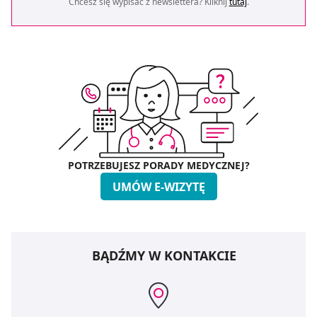
Chcesz się wypisać z newslettera? Kliknij
tutaj
.
POTRZEBUJESZ PORADY MEDYCZNEJ?
UMÓW E-WIZYTĘ
BĄDŹMY W KONTAKCIE