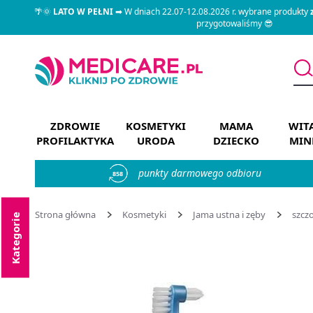
🌴🌞
LATO W PEŁNI
➡ W dniach 22.07-12.08.2026 r. wybrane produkty
przygotowaliśmy 😎
ZDROWIE
KOSMETYKI
MAMA
WIT
PROFILAKTYKA
URODA
DZIECKO
MIN
punkty darmowego odbioru
858
Strona główna
Kosmetyki
Jama ustna i zęby
szcz
Kategorie