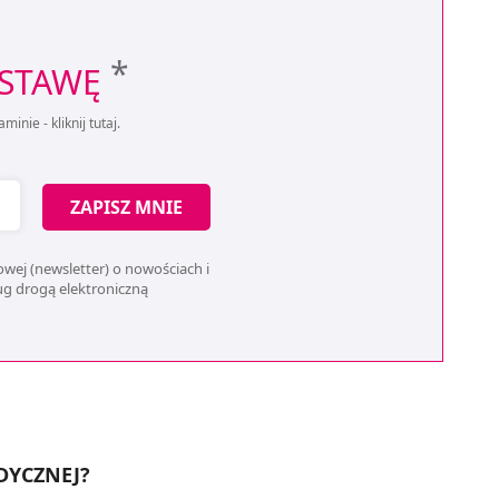
*
OSTAWĘ
aminie -
kliknij tutaj
.
ZAPISZ MNIE
wej (newsletter) o nowościach i
ług drogą elektroniczną
DYCZNEJ?