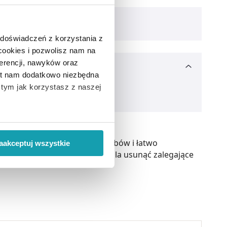
 doświadczeń z korzystania z
 cookies i pozwolisz nam na
erencji, nawyków oraz
est nam dodatkowo niezbędna
o tym jak korzystasz z naszej
 wiąże się zbieranie danych o
i
”.
ówka służy do oczyszczania zębów i łatwo
aakceptuj wszystkie
o dostępnych miejsc, co pozwala usunąć zalegające
ody na pozyskiwanie od
ło z brakiem dostępu do