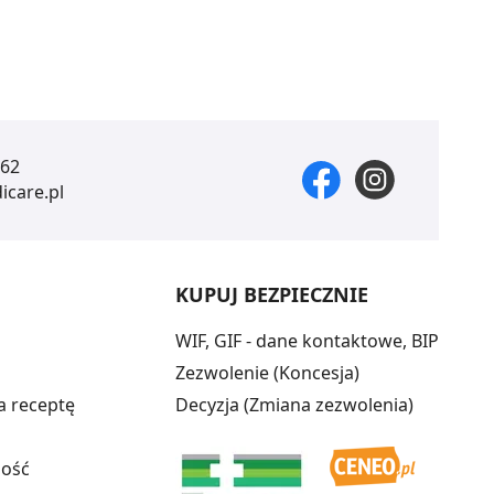
 62
care.pl
KUPUJ BEZPIECZNIE
WIF, GIF - dane kontaktowe, BIP
Zezwolenie (Koncesja)
a receptę
Decyzja (Zmiana zezwolenia)
ność