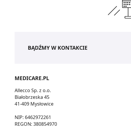
BĄDŹMY W KONTAKCIE
MEDICARE.PL
Allecco Sp. z o.o.
Białobrzeska 45
41-409 Mysłowice
NIP: 6462972261
REGON: 380854970