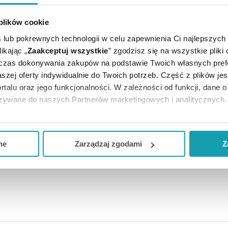
E CI SIĘ PRZYDAĆ
 plików cookie
 lub pokrewnych technologii w celu zapewnienia Ci najlepszych
ikając „
Zaakceptuj wszystkie
” zgodzisz się na wszystkie pliki
dczas dokonywania zakupów na podstawie Twoich własnych pref
szej oferty indywidualnie do Twoich potrzeb. Część z plików j
rtalu oraz jego funkcjonalności. W zależności od funkcji, dane 
azywane do naszych Partnerów marketingowych i analitycznych.
ją zgodę i wybrać tylko niektóre dodatkowe funkcje, z którymi
eferowanych przez Ciebie wyborów i kliknij „
Zarządzaj
zgodam
Wyposażona w dwie główki: większą i mniejszą. Większa gł
ne
Zarządzaj zgodami
Z
 do usuwania płytki bakteryjnej i resztek pokarmu z trudn
kceptuj niezbędne
”, co będzie oznaczało, że nie wyrażasz zg
niezbędne dla funkcjonowania Strony. Będzie się to jednak wiąza
Strony.