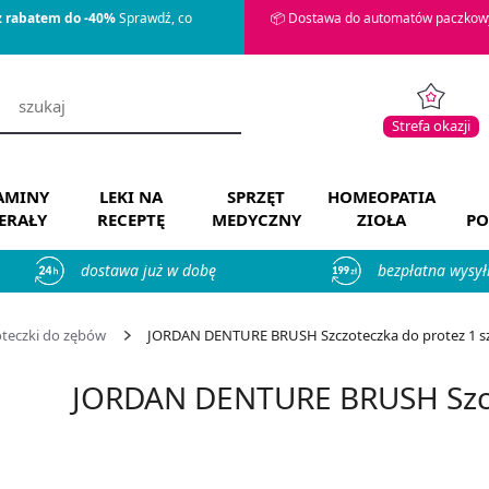
z rabatem do -40%
Sprawdź, co
📦 Dostawa do automatów paczkowy
Strefa okazji
AMINY
LEKI NA
SPRZĘT
HOMEOPATIA
ERAŁY
RECEPTĘ
MEDYCZNY
ZIOŁA
PO
dostawa już w dobę
bezpłatna wysył
oteczki do zębów
JORDAN DENTURE BRUSH Szczoteczka do protez 1 szt.
JORDAN DENTURE BRUSH Szczo