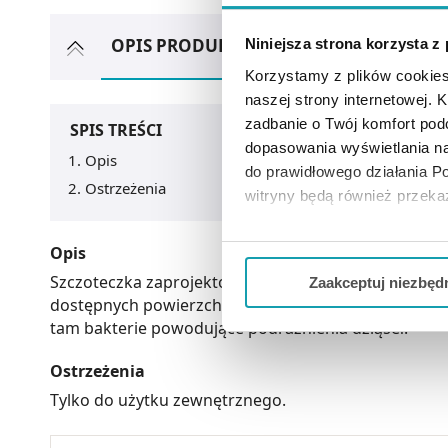
OPIS PRODUKTU
ARTYKUŁY
MOŻ
Niniejsza strona korzysta z
Korzystamy z plików cookies
naszej strony internetowej. Kl
zadbanie o Twój komfort po
SPIS TREŚCI
dopasowania wyświetlania na
Opis
do prawidłowego działania Po
Ostrzeżenia
witryny będą również przek
Jeżeli chcesz dostosować swo
Opis
Twojej aktywności dokonaj pr
Szczoteczka zaprojektowana do czyszczenia protez. 
Zaakceptuj niezbęd
dostępnych powierzchni. Mniejsza jest przeznaczona
Możesz również kliknąć „
Zaa
tam bakterie powodujące podrażnienia dziąseł.
Ciebie danych, które nie są 
wszystkich funkcjonalności 
Ostrzeżenia
Tylko do użytku zewnętrznego.