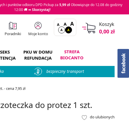
ch i punktów odbioru DPD Pickup za
5,99 zł
Obowiązuje do 12.08 do godziny
12:00 🚚 ➡
Skorzystaj!
A
A
Koszyk
A
A
A
0,00 zł
Moje konto
Poradniki
STREFA
SEKS
PKU W DOMU
BIOCANTO
TENCJA
REFUNDACJA
ka
bezpieczny transport
 - cena 7,95 zł
teczka do protez 1 szt.
do ulubionych