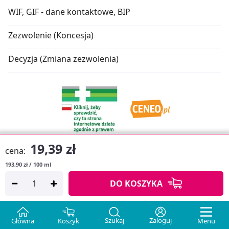
WIF, GIF - dane kontaktowe, BIP
Zezwolenie (Koncesja)
Decyzja (Zmiana zezwolenia)
19,39 zł
cena:
193,90 zł / 100 ml
Oprogramowanie sklepu:
APTUSSHOP
DO KOSZYKA
Copyright © 2026
Projekt strony:
MEDICARE.PL
i
APTUS.PL
Szukaj
Zaloguj
Główna
Koszyk
Menu