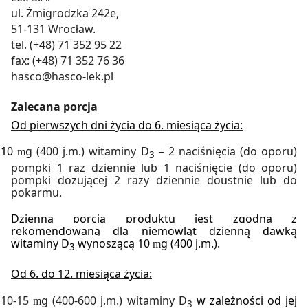
ul. Żmigrodzka 242e,
51-131 Wrocław.
tel. (+48) 71 352 95 22
fax: (+48) 71 352 76 36
hasco@hasco-lek.pl
Zalecana porcja
Od pierwszych dni życia do 6. miesiąca życia:
10
g (400 j.m.) witaminy D
– 2 naciśnięcia (do oporu)
m
3
pompki 1 raz dziennie lub 1 naciśnięcie (do oporu)
pompki dozującej 2 razy dziennie doustnie lub do
pokarmu.
Dzienna porcja produktu jest zgodna z
rekomendowaną dla niemowląt dzienną dawką
witaminy D
wynoszącą 10
g (400 j.m.).
m
3
Od 6. do 12. miesiąca życia:
10-15
g (400-600 j.m.) witaminy D
w zależności od jej
m
3