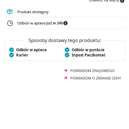
Dowiedz się więcej
wzrostu i rozwoju kości u dzieci oraz wspomaga
prawidłowe funkcjonowanie układu odpornościowego.
Produkt dostępny
dl-alfa tokoferol
pomaga w ochronie komórek przed
stresem oksydacyjnym.
Juvit Baby D3 krople 10 ml
Odbiór w aptece
już w 24h
dostępny jest w wygodnej formie kropli, co ułatwia
suplementację u najmłodszych.
Sposoby dostawy tego produktu:
Odbiór w aptece
Odbiór w punkcie
Kurier
Inpost Paczkomat
POWIADOM ZNAJOMEGO
POWIADOM O ZMIANIE CENY