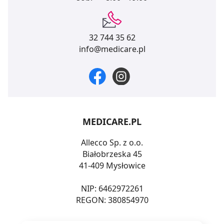
32 744 35 62
info@medicare.pl
MEDICARE.PL
Allecco Sp. z o.o.
Białobrzeska 45
41-409 Mysłowice
NIP: 6462972261
REGON: 380854970