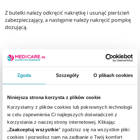
Z butelki należy odkręcić nakrętkę i usunąć pierścień
zabezpieczający, a następnie należy nakręcić pompkę
dozującą.
Niemowlęta od pierwszych dni życia:
2 naciśnięcia (do oporu) pompki dozującej 1 raz
dziennie lub 1 naciśnięcie (do oporu) pompki dozującej
Zgoda
Szczegóły
O plikach cookies
2 razy dziennie
doustnie lub do pokarmu (np. mleko matki, mleko
modyfikowane). Przy podawaniu w butelce z
Niniejsza strona korzysta z plików cookie
pokarmem należy
Korzystamy z plików cookies lub pokrewnych technologii
upewnić się, że dziecko wypiło całą porcję mleka.
w celu zapewnienia Ci najlepszych doświadczeń z
korzystania z naszej strony internetowej. Klikając
„
Zaakceptuj wszystkie
” zgodzisz się na wszystkie pliki
cookies i pozwolisz nam na zadbanie o Twój komfort
Produkt jest przeznaczony dla niemowląt od