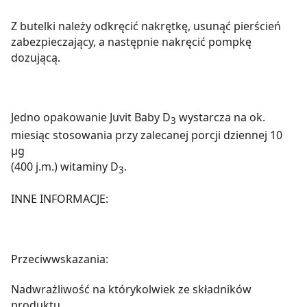
z brakiem dostępu do wszystkich funkcjonalności
Z butelki należy odkręcić nakrętkę, usunąć pierścień
Strony.
zabezpieczający, a następnie nakręcić pompkę
dozującą.
Jedno opakowanie Juvit Baby D
wystarcza na ok.
3
miesiąc stosowania przy zalecanej porcji dziennej 10
µg
(400 j.m.) witaminy D
.
3
INNE INFORMACJE:
Przeciwwskazania:
Nadwrażliwość na którykolwiek ze składników
produktu.