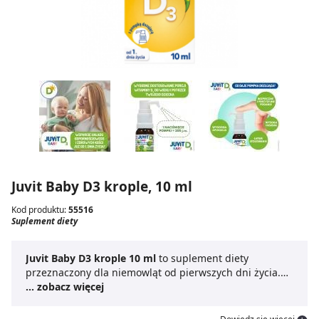
Juvit Baby D3 krople, 10 ml
Kod produktu:
55516
Suplement diety
Juvit Baby D3 krople 10 ml
to suplement diety
przeznaczony dla niemowląt od pierwszych dni życia.
Główne składniki to olej roślinny MCT, cholekalcyferol
... zobacz więcej
(witamina D3) oraz przeciwutleniacz dl-alfa tokoferol.
Cholekalcyferol
przyczynia się do prawidłowego