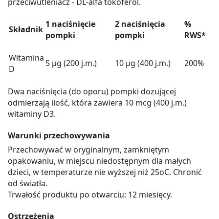
przeciwutleniacz - DL-alfa tokoferol.
1 naciśnięcie
2 naciśnięcia
%
Składnik
pompki
pompki
RWS*
Witamina
5 µg (200 j.m.)
10 µg (400 j.m.)
200%
D
Dwa naciśnięcia (do oporu) pompki dozującej
odmierzają ilość, która zawiera 10 mcg (400 j.m.)
witaminy D3.
Warunki przechowywania
Przechowywać w oryginalnym, zamkniętym
opakowaniu, w miejscu niedostępnym dla małych
dzieci, w temperaturze nie wyższej niż 25oC. Chronić
od światła.
Trwałość produktu po otwarciu: 12 miesięcy.
Ostrzeżenia