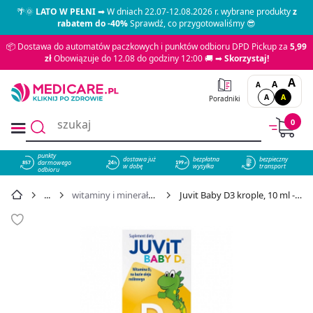
🌴🌞
LATO W PEŁNI
➡ W dniach 22.07-12.08.2026 r. wybrane produkty
z
rabatem do -40%
Sprawdź, co przygotowaliśmy 😎
📦 Dostawa do automatów paczkowych i punktów odbioru DPD Pickup za
5,99
zł
Obowiązuje do 12.08 do godziny 12:00 🚚 ➡
Skorzystaj!
A
A
A
A
A
Poradniki
0
punkty
dostawa już
bezpłatna
bezpieczny
darmowego
857
w dobę
wysyłka
transport
odbioru
witaminy i minerały dla dzieci
Juvit Baby D3 krople, 10 ml - cena 19,39 zł