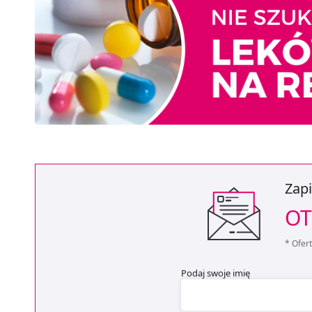
Zapi
OT
* Ofer
Podaj swoje imię