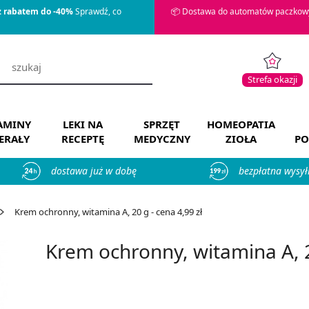
z rabatem do -40%
Sprawdź, co
📦 Dostawa do automatów paczkowy
Strefa okazji
AMINY
LEKI NA
SPRZĘT
HOMEOPATIA
ERAŁY
RECEPTĘ
MEDYCZNY
ZIOŁA
PO
dostawa już w dobę
bezpłatna wysył
Krem ochronny, witamina A, 20 g - cena 4,99 zł
Krem ochronny, witamina A, 