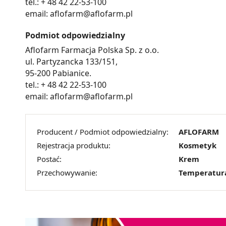
tel.: + 48 42 22-53-100
email: aflofarm@aflofarm.pl
Podmiot odpowiedzialny
Aflofarm Farmacja Polska Sp. z o.o.
ul. Partyzancka 133/151,
95-200 Pabianice.
tel.: + 48 42 22-53-100
email: aflofarm@aflofarm.pl
Producent / Podmiot odpowiedzialny:
AFLOFARM
Rejestracja produktu:
Kosmetyk
Postać:
Krem
Przechowywanie:
Temperatur