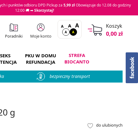
ch i punktów odbioru DPD Pickup za
5,99 zł
Obowiązuje do 12.08 do godziny
12:00 🚚 ➡
Skorzystaj!
A
A
Koszyk
A
A
A
0,00 zł
Moje konto
Poradniki
STREFA
SEKS
PKU W DOMU
BIOCANTO
TENCJA
REFUNDACJA
ka
bezpieczny transport
20 g
do ulubionych