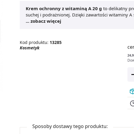
Krem ochronny z witaminą A 20 g
to delikatny pr
suchej i podrażnionej. Dzięki zawartości witaminy A
przed negatywnym wpływem czynników zewnętrzn
... zobacz więcej
zapobiegać przesuszeniu skóry, pozostawiając ją gł
pielęgnacji skóry twarzy, rąk i ciała, zwłaszcza pod
dermatologicznych. Produkt szybko się wchłania, nie
Kod produktu:
13285
regeneracja naskórka
i
preparat z witaminą A
to
ce
Kosmetyk
stosowania dla całej rodziny.
24,9
Dow
Sposoby dostawy tego produktu: