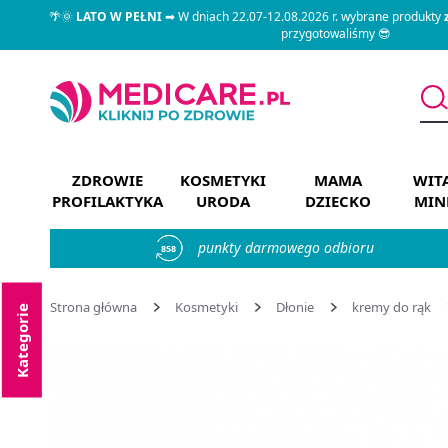
🌴🌞
LATO W PEŁNI
➡ W dniach 22.07-12.08.2026 r. wybrane produkty
przygotowaliśmy 😎
ZDROWIE
KOSMETYKI
MAMA
WIT
PROFILAKTYKA
URODA
DZIECKO
MIN
punkty darmowego odbioru
858
Strona główna
Kosmetyki
Dłonie
kremy do rąk
Kategorie