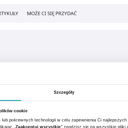
RTYKUŁY
MOŻE CI SIĘ PRZYDAĆ
Szczegóły
 plików cookie
żonej na działanie czynników zewnętrznych.
 lub pokrewnych technologii w celu zapewnienia Ci najlepszych
ikając „
Zaakceptuj wszystkie
” zgodzisz się na wszystkie pliki