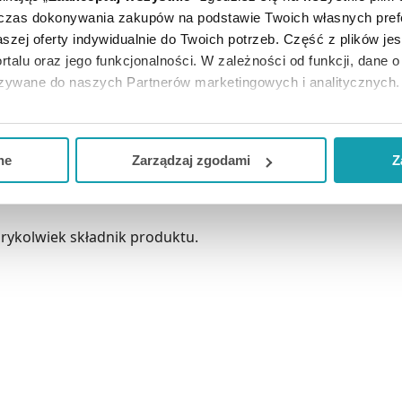
dczas dokonywania zakupów na podstawie Twoich własnych pref
szej oferty indywidualnie do Twoich potrzeb. Część z plików j
a razy dziennie.
rtalu oraz jego funkcjonalności. W zależności od funkcji, dane 
azywane do naszych Partnerów marketingowych i analitycznych.
 Palmitate/Caprylic/Capric Triglyceride/Tocopherol, Citric Ac
ją zgodę i wybrać tylko niektóre dodatkowe funkcje, z którymi
eferowanych przez Ciebie wyborów i kliknij „
Zarządzaj
zgodam
ne
Zarządzaj zgodami
Z
iedostępnym dla małych dzieci. Chronić od światła i wilgo
kceptuj niezbędne
”, co będzie oznaczało, że nie wyrażasz zg
niezbędne dla funkcjonowania Strony. Będzie się to jednak wiąza
Strony.
rykolwiek składnik produktu.