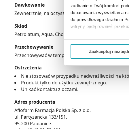
Dawkowanie
zadbanie o Twój komfort po
dopasowania wyświetlania na
Zewnętrznie, na oczyszczoną powierzchnię skóry kilk
do prawidłowego działania Po
Skład
witryny będą również przek
Petrolatum, Aqua, Cholesterol, Cetyl Alcohol, Retinyl
Jeżeli chcesz dostosować swo
Przechowywanie
Twojej aktywności dokonaj pr
Zaakceptuj niezbęd
Przechowywać w temperaturze pokojowej, w miejscu n
Możesz również kliknąć „
Zaa
Ostrzeżenia
Ciebie danych, które nie są 
wszystkich funkcjonalności 
Nie stosować w przypadku nadwrażliwości na któ
Produkt tylko do użytku zewnętrznego.
Unikać kontaktu z oczami.
Adres producenta
Aflofarm Farmacja Polska Sp. z o.o.
ul. Partyzancka 133/151,
95-200 Pabianice.