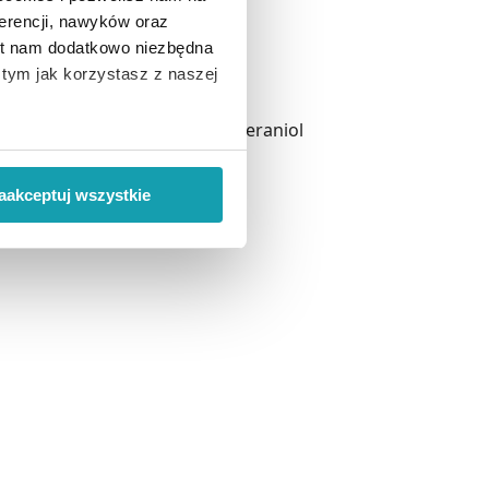
erencji, nawyków oraz
est nam dodatkowo niezbędna
o tym jak korzystasz z naszej
id, Parfum, Limonene, Citral, Geraniol
 wiąże się zbieranie danych o
i
”.
aakceptuj wszystkie
ci.
ody na pozyskiwanie od
ło z brakiem dostępu do