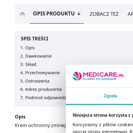
OPIS PRODUKTU
ZOBACZ TEŻ
A
SPIS TREŚCI
Opis
Dawkowanie
Skład
Przechowywanie
Ostrzeżenia
Adres producenta
Zgoda
Podmiot odpowiedzialny
Niniejsza strona korzysta z
Opis
Krem ochronny zmniejszający wrażliwość skóry nara
Korzystamy z plików cookies
naszej strony internetowej. Kl