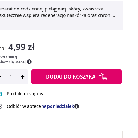
eparat do codziennej pielęgnacji skóry, zwłaszcza
 skutecznie wspiera regenerację naskórka oraz chroni
ych.
Krem ochronny z witaminą A 20 g
pomaga
adką i miękką w dotyku. Doskonale sprawdza się do
czas sezonu grzewczego lub po zabiegach
 pozostawiając tłustej warstwy.
Ochrona skóry
,
4,99 zł
 kluczowe zalety tego produktu. Idealny do
na:
5 zł / 100 g
iedz się więcej
DODAJ
DO KOSZYKA
Produkt dostępny
Odbiór w aptece
w poniedziałek