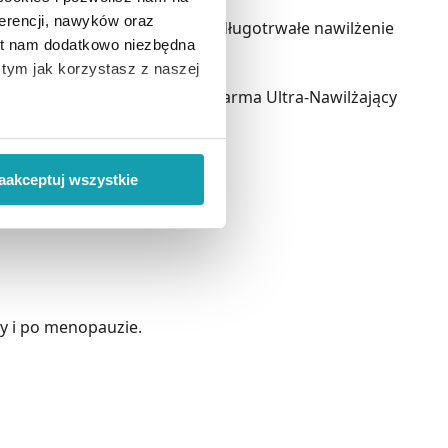
erencji, nawyków oraz
ci i swędzenia oraz zapewnia długotrwałe nawilżenie
est nam dodatkowo niezbędna
o tym jak korzystasz z naszej
olic intymnych. Lactacyd® Pharma Ultra-Nawilżający
 wiąże się zbieranie danych o
i
”.
aakceptuj wszystkie
ody na pozyskiwanie od
ło z brakiem dostępu do
y i po menopauzie.