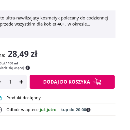
to ultra-nawilżający kosmetyk polecany do codziennej
 przede wszystkim dla kobiet 40+, w okresie
 do higieny intymnej 40+ delikatnie oczyszcza strefy
akże pomaga zachować właściwe pH. Kosmetyk łagodzi
 na codzienny komfort.
28,49 zł
na:
0 zł / 100 ml
iedz się więcej
DODAJ
DO KOSZYKA
Produkt dostępny
Odbiór w aptece
już jutro
-
kup do 20:00