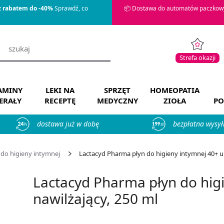
z rabatem do -40%
Sprawdź, co
📦 Dostawa do automatów paczkowy
Strefa okazji
AMINY
LEKI NA
SPRZĘT
HOMEOPATIA
ERAŁY
RECEPTĘ
MEDYCZNY
ZIOŁA
PO
dostawa już w dobę
bezpłatna wysył
 do higieny intymnej
Lactacyd Pharma płyn do higieny intymnej 40+ ultr
Lactacyd Pharma płyn do higi
nawilżający, 250 ml