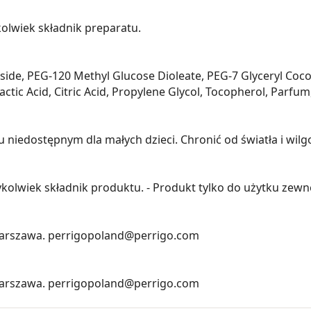
olwiek składnik preparatu.
ide, PEG-120 Methyl Glucose Dioleate, PEG-7 Glyceryl Cocoa
tic Acid, Citric Acid, Propylene Glycol, Tocopherol, Parf
iedostępnym dla małych dzieci. Chronić od światła i wilgo
kolwiek składnik produktu. - Produkt tylko do użytku zewn
 Warszawa. perrigopoland@perrigo.com
 Warszawa. perrigopoland@perrigo.com