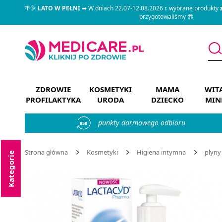
🌴🌞
LATO W PEŁNI
➡ W dniach 22.07-12.08.2026 r. wybrane produkty
przygotowaliśmy 😎
ZDROWIE
KOSMETYKI
MAMA
WIT
PROFILAKTYKA
URODA
DZIECKO
MIN
punkty darmowego odbioru
858
Strona główna
Kosmetyki
Higiena intymna
płyny
Kategorie