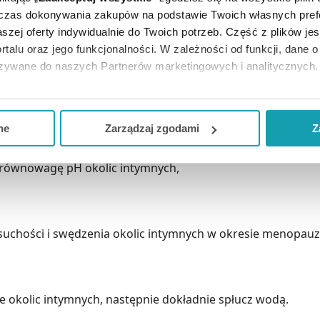
dczas dokonywania zakupów na podstawie Twoich własnych pref
aty płyn do higieny intymnej, który łagodzi uczucie suchoś
szej oferty indywidualnie do Twoich potrzeb. Część z plików j
cyd® Pharma Ultra-Nawilżający zapewnia 8h nawilżenia.
rtalu oraz jego funkcjonalności. W zależności od funkcji, dane 
azywane do naszych Partnerów marketingowych i analitycznych.
bardziej narażone na dolegliwości związane z suchością ok
stref intymnych.
ją zgodę i wybrać tylko niektóre dodatkowe funkcje, z którymi
eferowanych przez Ciebie wyborów i kliknij „
Zarządzaj
zgodam
ne
Zarządzaj zgodami
Z
kceptuj niezbędne
”, co będzie oznaczało, że nie wyrażasz zg
 równowagę pH okolic intymnych,
niezbędne dla funkcjonowania Strony. Będzie się to jednak wiąza
Strony.
suchości i swędzenia okolic intymnych w okresie menopauz
e okolic intymnych, następnie dokładnie spłucz wodą.