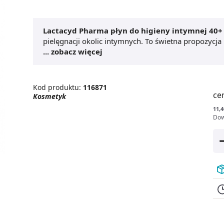
Lactacyd Pharma płyn do higieny intymnej 40+
pielęgnacji okolic intymnych. To świetna propozycja
menopauzy lub po menopauzie. Lactacyd Pharma płyn
... zobacz więcej
intymne, zapewnia ich długotrwałe nawilżenie, a t
również nieprzyjemny świąd, co wpływa pozytywnie
Kod produktu:
116871
ce
Kosmetyk
11,4
Dow