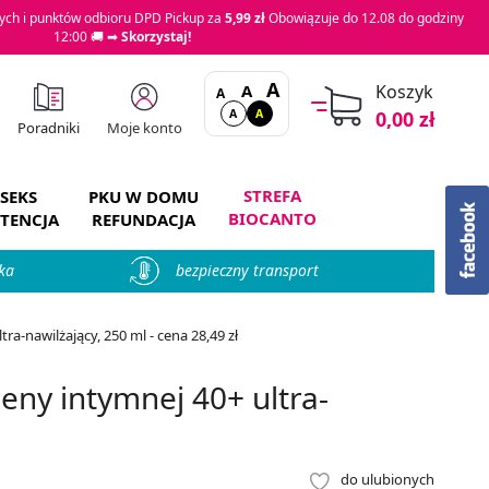
ch i punktów odbioru DPD Pickup za
5,99 zł
Obowiązuje do 12.08 do godziny
12:00 🚚 ➡
Skorzystaj!
A
A
Koszyk
A
A
A
0,00 zł
Moje konto
Poradniki
STREFA
SEKS
PKU W DOMU
BIOCANTO
TENCJA
REFUNDACJA
ka
bezpieczny transport
a-nawilżający, 250 ml - cena 28,49 zł
eny intymnej 40+ ultra-
do ulubionych