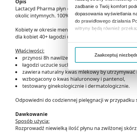
Opis
zadbanie o Twój komfort po
Lactacyd Pharma płyn do higieny intymnej 40+ to bog
dopasowania wyświetlania na
okolic intymnych. 100% kobiet potwierdza, że Lacta
do prawidłowego działania Po
witryny będą również przek
Kobiety w okresie menopauzy lub po menopauzie są 
dla kobiet 40+ łagodzi uczucie suchości i swędzenia 
Jeżeli chcesz dostosować swo
Właściwości:
Twojej aktywności dokonaj pr
Zaakceptuj niezbęd
przynosi 8h nawilżenia,
łagodzi uczucie suchości i swędzenia,
Możesz również kliknąć „
Zaa
zawiera naturalny kwas mlekowy by utrzymywać
Ciebie danych, które nie są 
wzbogacony o kwas hialuronowy i pantenol,
wszystkich funkcjonalności 
testowany ginekologicznie i dermatologicznie.
Odpowiedni do codziennej pielęgnacji w przypadku 
Dawkowanie
Sposób użycia:
Rozprowadź niewielką ilość płynu na zwilżonej skórz