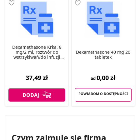
Dexamethasone Krka, 8
mg/2 ml, roztwór do
Dexamethasone 40 mg 20
wstrzykiwań/do infuzji
tabletek
10amp
0,00 zł
37,49 zł
od
POWIADOM O DOSTĘPNOŚCI
Czym zajmuje się firma