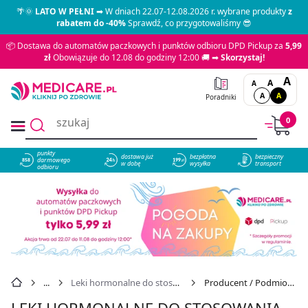
🌴🌞
LATO W PEŁNI
➡ W dniach 22.07-12.08.2026 r. wybrane produkty
z
rabatem do -40%
Sprawdź, co przygotowaliśmy 😎
📦 Dostawa do automatów paczkowych i punktów odbioru DPD Pickup za
5,99
zł
Obowiązuje do 12.08 do godziny 12:00 🚚 ➡
Skorzystaj!
A
A
A
A
A
Poradniki
0
punkty
dostawa już
bezpłatna
bezpieczny
darmowego
858
w dobę
wysyłka
transport
odbioru
Leki hormonalne do stosowania wewnętrznego (bez hormonów płciowych)
Producent / Podmiot odpowiedzialny: KRKA
LEKI HORMONALNE DO STOSOWANIA