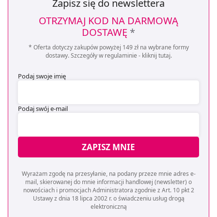
Zapisz się do newslettera
pozyskiwanie od Ciebie danych, które nie są niezbędne
dla funkcjonowania Strony. Będzie się to jednak wiązało
OTRZYMAJ KOD NA DARMOWĄ
z brakiem dostępu do wszystkich funkcjonalności
DOSTAWĘ
*
Strony.
* Oferta dotyczy zakupów powyżej 149 zł na wybrane formy
dostawy. Szczegóły w regulaminie -
kliknij tutaj
.
Podaj swoje imię
Podaj swój e-mail
ZAPISZ MNIE
Wyrażam zgodę na przesyłanie, na podany przeze mnie adres e-
mail, skierowanej do mnie informacji handlowej (newsletter) o
nowościach i promocjach Administratora zgodnie z Art. 10 pkt 2
Ustawy z dnia 18 lipca 2002 r. o świadczeniu usług drogą
elektroniczną