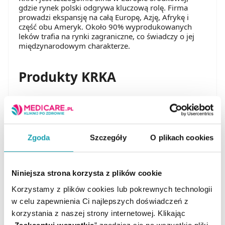
gdzie rynek polski odgrywa kluczową rolę. Firma
prowadzi ekspansję na całą Europę, Azję, Afrykę i
część obu Ameryk. Około 90% wyprodukowanych
leków trafia na rynki zagraniczne, co świadczy o jej
międzynarodowym charakterze.
Produkty KRKA
Abrea tabletki dojelitowe
Preparat jest stosowany w profilaktyce chorób
zakrzepowo-zatorowych. Jego działanie zmniejsza
Zgoda
Szczegóły
O plikach cookies
ryzyko tworzenia się skrzepów krwi. Regularne
przyjmowanie tabletek dojelitowych Abrea ogranicza
prawdopodobieństwo zawału serca i udaru mózgu.
Niniejsza strona korzysta z plików cookie
Lek podaje się osobom, u których występuje wysokie
Korzystamy z plików cookies lub pokrewnych technologii
ryzyko rozwoju chorób sercowo-naczyniowych.
w celu zapewnienia Ci najlepszych doświadczeń z
Chroni przed powikłaniami, które mogą prowadzić do
trwałego kalectwa lub zagrożenia życia. Włączenie
korzystania z naszej strony internetowej. Klikając
preparatu do terapii powinno odbywać się pod