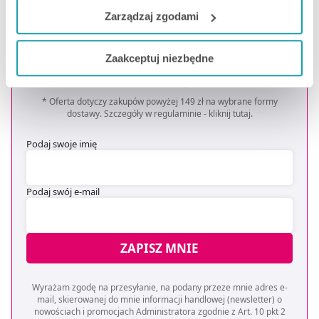
do naszych Partnerów marketingowych i analitycznych.
Zarządzaj zgodami
Zapisz się do newslettera
Jeżeli chcesz dostosować swoją zgodę i wybrać tylko
Zaakceptuj niezbędne
OTRZYMAJ KOD NA DARMOWĄ
niektóre dodatkowe funkcje, z którymi wiąże się
DOSTAWĘ
*
zbieranie danych o Twojej aktywności dokonaj
preferowanych przez Ciebie wyborów i kliknij „
Zarządzaj
* Oferta dotyczy zakupów powyżej 149 zł na wybrane formy
zgodami
”.
dostawy. Szczegóły w regulaminie -
kliknij tutaj
.
Podaj swoje imię
Możesz również kliknąć „
Zaakceptuj niezbędne
”, co
będzie oznaczało, że nie wyrażasz zgody na
pozyskiwanie od Ciebie danych, które nie są niezbędne
Podaj swój e-mail
dla funkcjonowania Strony. Będzie się to jednak wiązało
z brakiem dostępu do wszystkich funkcjonalności
Strony.
ZAPISZ MNIE
Wyrażam zgodę na przesyłanie, na podany przeze mnie adres e-
mail, skierowanej do mnie informacji handlowej (newsletter) o
nowościach i promocjach Administratora zgodnie z Art. 10 pkt 2