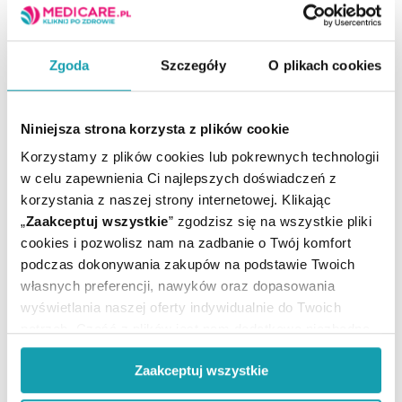
mechanizmom działania.
Pierwszą z nich jest diklofenak, który należy do
Zgoda
Szczegóły
O plikach cookies
niesteroidowych leków przeciwzapalnych.
Wspomniany składnik wykazuje działanie
przeciwbólowe i przeciwzapalne. Hamuje procesy
odpowiedzialne za rozwój obrzęku, zaczerwienienia i
Niniejsza strona korzysta z plików cookie
podwyższoną temperaturę w ognisku zapalnym.
Korzystamy z plików cookies lub pokrewnych technologii
Drugim składnikiem jest mizoprostol, który działa
w celu zapewnienia Ci najlepszych doświadczeń z
ochronnie na błonę śluzową żołądka. Jego obecność w
korzystania z naszej strony internetowej. Klikając
leku zmniejsza ryzyko działań niepożądanych ze
strony przewodu pokarmowego, które mogą
„
Zaakceptuj wszystkie
” zgodzisz się na wszystkie pliki
występować podczas stosowania NLPZ.
cookies i pozwolisz nam na zadbanie o Twój komfort
podczas dokonywania zakupów na podstawie Twoich
własnych preferencji, nawyków oraz dopasowania
wyświetlania naszej oferty indywidualnie do Twoich
potrzeb. Część z plików jest nam dodatkowo niezbędna
do prawidłowego działania Portalu oraz jego
Zaakceptuj wszystkie
funkcjonalności. W zależności od funkcji, dane o tym jak
korzystasz z naszej witryny będą również przekazywane