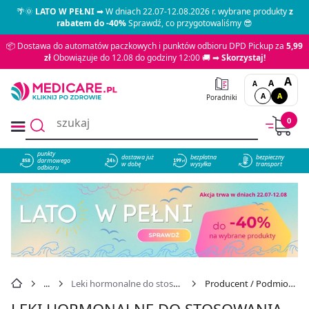
🌴🌞
LATO W PEŁNI
➡ W dniach 22.07-12.08.2026 r. wybrane produkty
z
rabatem do -40%
Sprawdź, co przygotowaliśmy 😎
📦 Dostawa do automatów paczkowych i punktów odbioru DPD Pickup za
5,99
zł
Obowiązuje do 12.08 do godziny 12:00 🚚 ➡
Skorzystaj!
A
A
A
A
A
Poradniki
0
punkty
dostawa już
bezpłatna
bezpieczny
darmowego
858
w dobę
wysyłka
transport
odbioru
Leki hormonalne do stosowania wewnętrznego (bez hormonów płciowych)
Producent / Podmiot odpowiedzialny: PFIZER
LEKI HORMONALNE DO STOSOWANIA