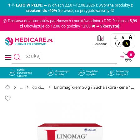
🌴🌞
LATO W PEŁNI
➡ W dniach 22.07-12.08.2026 r. wybrane produkty
z
rabatem do -40%
Sprawdź, co przygotowaliśmy 😎
📦 Dostawa do automatów paczkowych i punktów odbioru DPD Pickup za
5,99
zł
Obowiązuje do 12.08 do godziny 12:00 🚚 ➡
Skorzystaj!
A
A
A
A
A
Poradniki
0
punkty
dostawa już
bezpłatna
bezpieczny
darmowego
858
w dobę
wysyłka
transport
odbioru
do ciała
Linomag krem 30 g / Sucha skóra - cena 14,49 zł