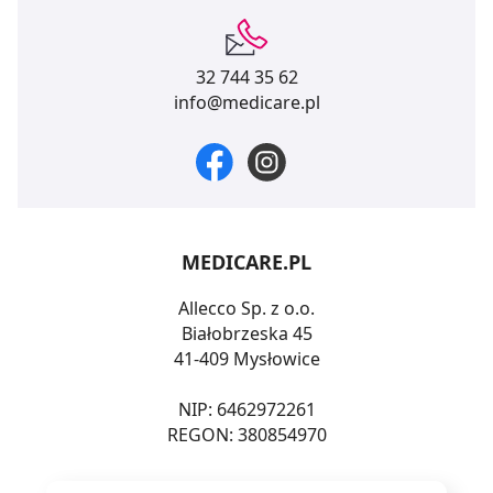
32 744 35 62
info@medicare.pl
MEDICARE.PL
Allecco Sp. z o.o.
Białobrzeska 45
41-409 Mysłowice
NIP: 6462972261
REGON: 380854970