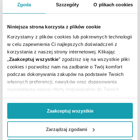
Przedsiębiorstwo Farmaceutyczne „Ziołolek" Sp. z o.o.
Zgoda
Szczegóły
O plikach cookies
ul. Starołęcka 189,
61-341 Poznań
tel. 61 8352363
Niniejsza strona korzysta z plików cookie
faks 61 8352363
Korzystamy z plików cookies lub pokrewnych technologii
e-mail: sekretariat@ziololek.com.pl
w celu zapewnienia Ci najlepszych doświadczeń z
korzystania z naszej strony internetowej. Klikając
Podmiot odpowiedzialny
„
Zaakceptuj wszystkie
” zgodzisz się na wszystkie pliki
Przedsiębiorstwo Farmaceutyczne „Ziołolek" Sp. z o.o.
cookies i pozwolisz nam na zadbanie o Twój komfort
ul. Starołęcka 189,
podczas dokonywania zakupów na podstawie Twoich
61-341 Poznań
własnych preferencji, nawyków oraz dopasowania
tel. 61 8352363
wyświetlania naszej oferty indywidualnie do Twoich
faks 61 8352363
potrzeb. Część z plików jest nam dodatkowo niezbędna
e-mail: sekretariat@ziololek.com.pl
do prawidłowego działania Portalu oraz jego
Zaakceptuj wszystkie
funkcjonalności. W zależności od funkcji, dane o tym jak
korzystasz z naszej witryny będą również przekazywane
To jest lek. Dla bezpieczeństwa stosuj go zgodnie z
do naszych Partnerów marketingowych i analitycznych.
Zarządzaj zgodami
ulotką dołączoną do opakowania. Nie przekraczaj