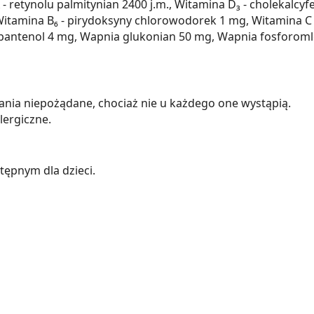
 retynolu palmitynian 2400 j.m., Witamina D₃ - cholekalcyfe
itamina B₆ - pirydoksyny chlorowodorek 1 mg, Witamina C -
pantenol 4 mg, Wapnia glukonian 50 mg, Wapnia fosforoml
ania niepożądane, chociaż nie u każdego one wystąpią.
ergiczne.
ępnym dla dzieci.