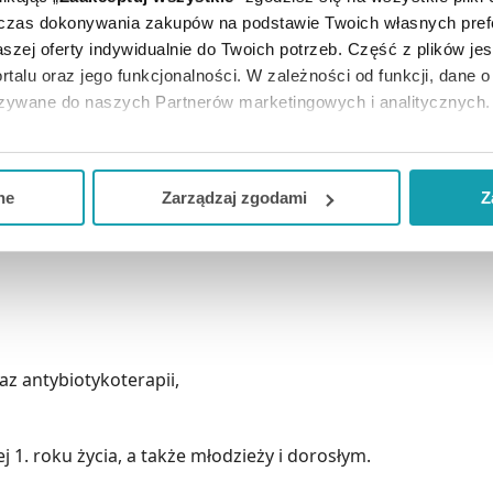
dczas dokonywania zakupów na podstawie Twoich własnych pref
szej oferty indywidualnie do Twoich potrzeb. Część z plików j
rtalu oraz jego funkcjonalności. W zależności od funkcji, dane 
azywane do naszych Partnerów marketingowych i analitycznych.
ją zgodę i wybrać tylko niektóre dodatkowe funkcje, z którymi
eferowanych przez Ciebie wyborów i kliknij „
Zarządzaj
zgodam
ne
Zarządzaj zgodami
Z
w stanach zwiększonego zapotrzebowania na witaminy,
kceptuj niezbędne
”, co będzie oznaczało, że nie wyrażasz zg
niezbędne dla funkcjonowania Strony. Będzie się to jednak wiąza
Strony.
z antybiotykoterapii,
1. roku życia, a także młodzieży i dorosłym.