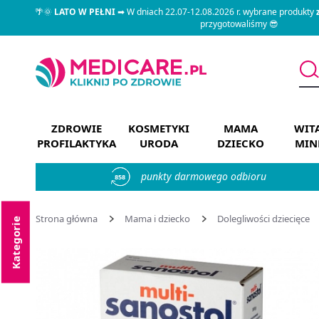
🌴🌞
LATO W PEŁNI
➡ W dniach 22.07-12.08.2026 r. wybrane produkty
przygotowaliśmy 😎
ZDROWIE
KOSMETYKI
MAMA
WIT
PROFILAKTYKA
URODA
DZIECKO
MIN
punkty darmowego odbioru
858
Strona główna
Mama i dziecko
Dolegliwości dziecięce
Kategorie