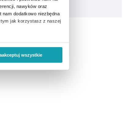
erencji, nawyków oraz
est nam dodatkowo niezbędna
o tym jak korzystasz z naszej
 wiąże się zbieranie danych o
i
”.
aakceptuj wszystkie
ody na pozyskiwanie od
ło z brakiem dostępu do