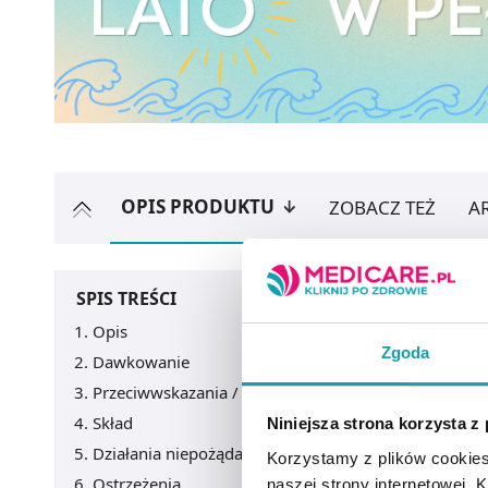
OPIS PRODUKTU
ZOBACZ TEŻ
A
SPIS TREŚCI
Opis
Zgoda
Dawkowanie
Przeciwwskazania / Informacje o bezpieczeństwie
Skład
Niniejsza strona korzysta z
Działania niepożądane
Korzystamy z plików cookies
Ostrzeżenia
naszej strony internetowej. Kl