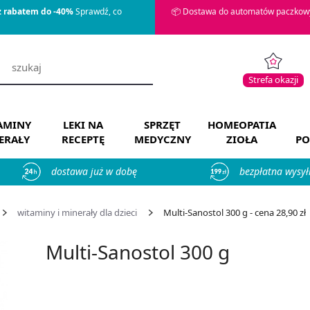
z rabatem do -40%
Sprawdź, co
📦 Dostawa do automatów paczkowy
Strefa okazji
AMINY
LEKI NA
SPRZĘT
HOMEOPATIA
ERAŁY
RECEPTĘ
MEDYCZNY
ZIOŁA
PO
dostawa już w dobę
bezpłatna wysył
witaminy i minerały dla dzieci
Multi-Sanostol 300 g - cena 28,90 zł
Multi-Sanostol 300 g