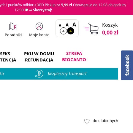
ch i punktów odbioru DPD Pickup za
5,99 zł
Obowiązuje do 12.08 do godziny
12:00 🚚 ➡
Skorzystaj!
A
A
Koszyk
A
A
A
0,00 zł
Moje konto
Poradniki
STREFA
SEKS
PKU W DOMU
BIOCANTO
TENCJA
REFUNDACJA
ka
bezpieczny transport
do ulubionych