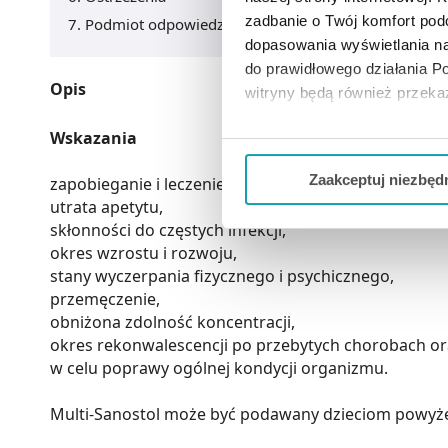
zadbanie o Twój komfort po
Podmiot odpowiedzialny
dopasowania wyświetlania na
do prawidłowego działania Po
Opis
witryny będą również przek
Wskazania
Jeżeli chcesz dostosować swo
Twojej aktywności dokonaj pr
Zaakceptuj niezbęd
zapobieganie i leczenie niedoborów witaminowych 
utrata apetytu,
Możesz również kliknąć „
Zaa
skłonności do częstych infekcji,
Ciebie danych, które nie są 
okres wzrostu i rozwoju,
wszystkich funkcjonalności 
stany wyczerpania fizycznego i psychicznego,
przemęczenie,
obniżona zdolność koncentracji,
okres rekonwalescencji po przebytych chorobach ora
w celu poprawy ogólnej kondycji organizmu.
Multi-Sanostol może być podawany dzieciom powyżej 