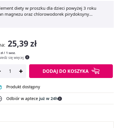
lement diety w proszku dla dzieci powyżej 3 roku
ynian magnezu oraz chlorowodorek pirydoksyny
jonowanie mięśni oraz układu nerwowego, a także
.
Witamina B6
wspiera prawidłowe funkcjonowanie
 aktywności hormonalnej.
Olimpek Chela-Mag B6
, co czyni suplementację wygodną dla dzieci.
25,39 zł
na:
 zł / 1 sasz.
iedz się więcej
DODAJ
DO KOSZYKA
Produkt dostępny
Odbiór w aptece
już w 24h