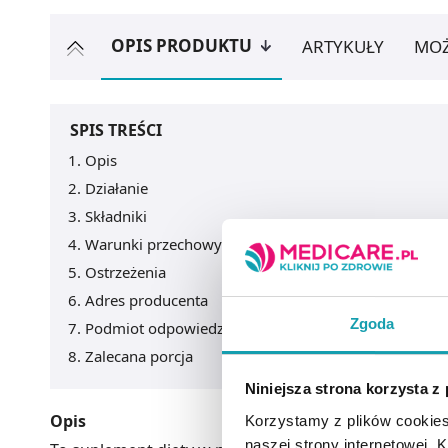
OPIS PRODUKTU
ARTYKUŁY
MOŻ
SPIS TREŚCI
Opis
Działanie
Składniki
Warunki przechowywania
Ostrzeżenia
Adres producenta
Zgoda
Podmiot odpowiedzialny
Zalecana porcja
Niniejsza strona korzysta z
Opis
Korzystamy z plików cookies
naszej strony internetowej. Kl