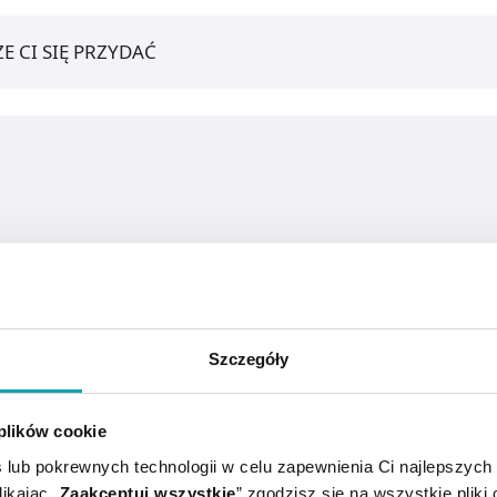
E CI SIĘ PRZYDAĆ
Szczegóły
 plików cookie
 lub pokrewnych technologii w celu zapewnienia Ci najlepszych
ikając „
Zaakceptuj wszystkie
” zgodzisz się na wszystkie pliki