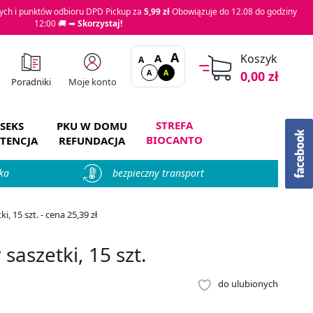
ch i punktów odbioru DPD Pickup za
5,99 zł
Obowiązuje do 12.08 do godziny
12:00 🚚 ➡
Skorzystaj!
A
A
Koszyk
A
A
A
0,00 zł
Moje konto
Poradniki
STREFA
SEKS
PKU W DOMU
BIOCANTO
TENCJA
REFUNDACJA
ka
bezpieczny transport
, 15 szt. - cena 25,39 zł
aszetki, 15 szt.
do ulubionych