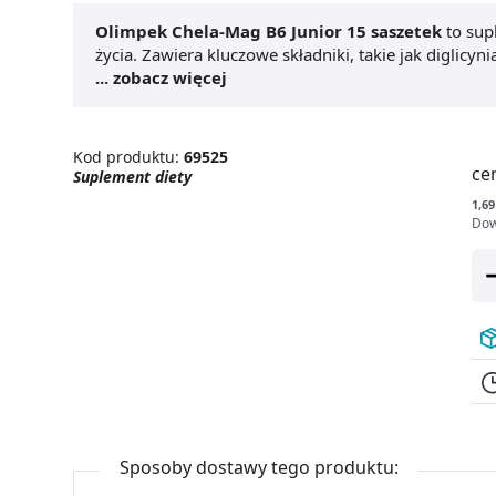
Olimpek Chela-Mag B6 Junior 15 saszetek
to sup
życia. Zawiera kluczowe składniki, takie jak diglic
(witamina B6).
... zobacz więcej
Magnez
wspomaga prawidłowe funkc
przyczynia się do zmniejszenia zmęczenia i znużenia
układu nerwowego oraz przyczynia się do regulacji
Junior 15 saszetek
jest dostępny w formie saszetek
Kod produktu:
69525
ce
Suplement diety
1,69
Dow
Sposoby dostawy tego produktu: