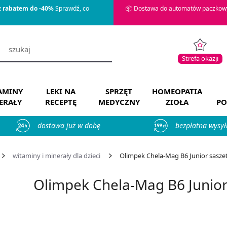
z rabatem do -40%
Sprawdź, co
📦 Dostawa do automatów paczkowy
Strefa okazji
AMINY
LEKI NA
SPRZĘT
HOMEOPATIA
ERAŁY
RECEPTĘ
MEDYCZNY
ZIOŁA
PO
dostawa już w dobę
bezpłatna wysył
witaminy i minerały dla dzieci
Olimpek Chela-Mag B6 Junior saszetki
Olimpek Chela-Mag B6 Junior s