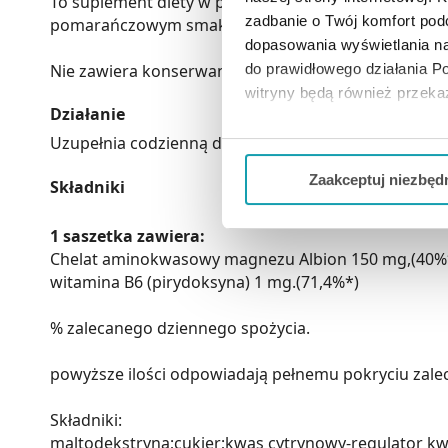
To suplement diety w proszku, przeznaczony dla dzi
zadbanie o Twój komfort po
pomarańczowym smaku.
dopasowania wyświetlania na
Nie zawiera konserwantów.
do prawidłowego działania Po
witryny będą również przek
Działanie
Jeżeli chcesz dostosować swo
Uzupełnia codzienną dietę w magnez i witaminę B6.
Twojej aktywności dokonaj pr
Zaakceptuj niezbęd
Składniki
Możesz również kliknąć „
Zaa
1 saszetka zawiera:
Ciebie danych, które nie są 
Chelat aminokwasowy magnezu Albion 150 mg,(40%
wszystkich funkcjonalności 
witamina B6 (pirydoksyna) 1 mg.(71,4%*)
% zalecanego dziennego spożycia.
powyższe ilości odpowiadają pełnemu pokryciu zalec
Składniki:
maltodekstryna;cukier;kwas cytrynowy-regulator k