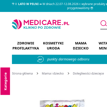
🌴🌞
LATO W PEŁNI
➡ W dniach 22.07-12.08.2026 r. wybrane produkty
przygotowaliśmy 😎
ZDROWIE
KOSMETYKI
MAMA
WIT
PROFILAKTYKA
URODA
DZIECKO
MIN
punkty darmowego odbioru
857
Strona główna
Mama i dziecko
Dolegliwości dziecięce
Kategorie