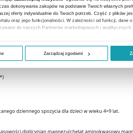
eci powyżej 3 roku życia ułatwiający pokrycie zapotrzebo
dczas dokonywania zakupów na podstawie Twoich własnych pref
szej oferty indywidualnie do Twoich potrzeb. Część z plików j
rtalu oraz jego funkcjonalności. W zależności od funkcji, dane 
azywane do naszych Partnerów marketingowych i analitycznych.
ją zgodę i wybrać tylko niektóre dodatkowe funkcje, z którymi
eferowanych przez Ciebie wyborów i kliknij „
Zarządzaj
zgodam
ne
Zarządzaj zgodami
Z
kceptuj niezbędne
”, co będzie oznaczało, że nie wyrażasz zg
niezbędne dla funkcjonowania Strony. Będzie się to jednak wiąza
*)
Strony.
anego dziennego spozycia dla dzieci w wieku 4=9 lat.
wasowości,diglicynian magnezu(chelat aminokwasowy magne