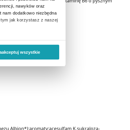
wania organizmu na magnez i witaminę B6 o pysznym
erencji, nawyków oraz
est nam dodatkowo niezbędna
o tym jak korzystasz z naszej
 wiąże się zbieranie danych o
i
”.
aakceptuj wszystkie
ody na pozyskiwanie od
ło z brakiem dostępu do
zu Albion*);aromaty;acesulfam K,sukraloza-