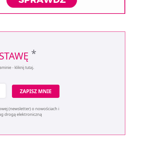
*
OSTAWĘ
aminie -
kliknij tutaj
.
ZAPISZ MNIE
wej (newsletter) o nowościach i
ług drogą elektroniczną