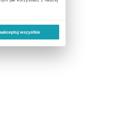
ci.
 wiąże się zbieranie danych o
i
”.
aakceptuj wszystkie
ody na pozyskiwanie od
ło z brakiem dostępu do