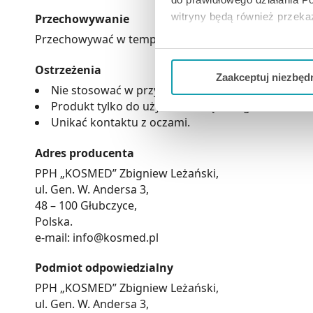
witryny będą również przek
Przechowywanie
Przechowywać w temperaturze pokojowej, w miejscu n
Jeżeli chcesz dostosować swo
Twojej aktywności dokonaj pr
Ostrzeżenia
Zaakceptuj niezbęd
Nie stosować w przypadku nadwrażliwości na któ
Możesz również kliknąć „
Zaa
Produkt tylko do użytku zewnętrznego.
Ciebie danych, które nie są 
Unikać kontaktu z oczami.
wszystkich funkcjonalności 
Adres producenta
PPH „KOSMED” Zbigniew Leżański,
ul. Gen. W. Andersa 3,
48 – 100 Głubczyce,
Polska.
e-mail: info@kosmed.pl
Podmiot odpowiedzialny
PPH „KOSMED” Zbigniew Leżański,
ul. Gen. W. Andersa 3,