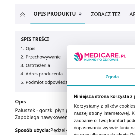
OPIS PRODUKTU
ZOBACZ TEŻ
A
SPIS TREŚCI
Opis
Przechowywanie
Ostrzeżenia
Adres producenta
Zgoda
Podmiot odpowiedzialny
Niniejsza strona korzysta z
Opis
Korzystamy z plików cookies
Paluszek - gorzki płyn przeciw obgryzaniu paznokci
naszej strony internetowej. Kl
Zapobiega nawykowemu obgryzaniu paznokci, zabezp
zadbanie o Twój komfort po
dopasowania wyświetlania na
Sposób użycia:
Pędzelkiem posmarować paznokcie. 
do prawidłowego działania Po