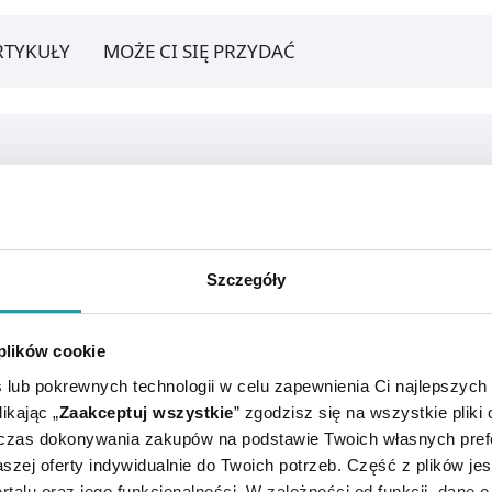
RTYKUŁY
MOŻE CI SIĘ PRZYDAĆ
Szczegóły
 plików cookie
 lub pokrewnych technologii w celu zapewnienia Ci najlepszych
ikając „
Zaakceptuj wszystkie
” zgodzisz się na wszystkie pliki
iecza paznokcie i palce przed obgryzaniem.
dczas dokonywania zakupów na podstawie Twoich własnych pref
szej oferty indywidualnie do Twoich potrzeb. Część z plików j
Zabieg powtarzać po umyciu rąk.
rtalu oraz jego funkcjonalności. W zależności od funkcji, dane 