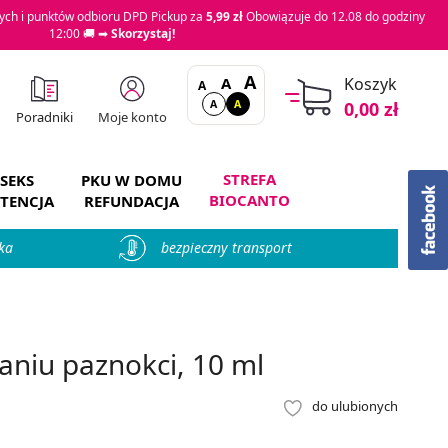
ch i punktów odbioru DPD Pickup za
5,99 zł
Obowiązuje do 12.08 do godziny
12:00 🚚 ➡
Skorzystaj!
A
A
Koszyk
A
A
A
0,00 zł
Moje konto
Poradniki
STREFA
SEKS
PKU W DOMU
BIOCANTO
TENCJA
REFUNDACJA
ka
bezpieczny transport
aniu paznokci, 10 ml
do ulubionych