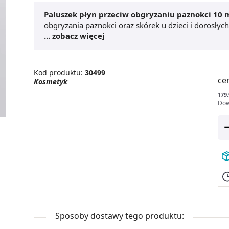
Paluszek płyn przeciw obgryzaniu paznokci 10 
obgryzania paznokci oraz skórek u dzieci i dorosłyc
warstwę o gorzkim smaku, skutecznie zniechęcając 
... zobacz więcej
obgryzaniu paznokci 10 ml
nie pozostawia widoczn
codziennego stosowania. Preparat jest łatwy w aplik
użytkowania. Polecany szczególnie osobom szukaj
Kod produktu:
30499
wykształcenie zdrowych nawyków. Zawiera starannie 
ce
Kosmetyk
stosowanie poprawia estetykę dłoni.
179,
Dow
Sposoby dostawy tego produktu: