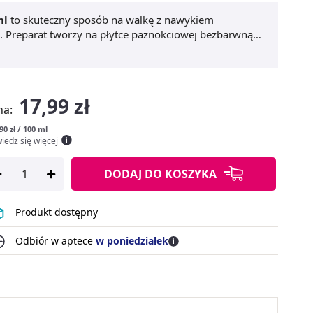
ml
to skuteczny sposób na walkę z nawykiem
h. Preparat tworzy na płytce paznokciowej bezbarwną
do wkładania palców do ust.
Paluszek płyn przeciw
ych śladów, dzięki czemu idealnie nadaje się do
acji i szybko wysycha, co zwiększa komfort jego
ącym
Sposobu na obgryzanie paznokci
, wspomagając
17,99 zł
dobrane składniki bezpieczne dla skóry, a regularne
na:
90 zł / 100 ml
iedz się więcej
DODAJ
DO KOSZYKA
Produkt dostępny
Odbiór w aptece
w poniedziałek