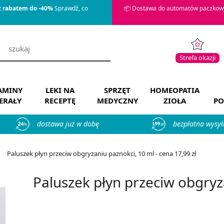
z rabatem do -40%
Sprawdź, co
📦 Dostawa do automatów paczkowy
Strefa okazji
AMINY
LEKI NA
SPRZĘT
HOMEOPATIA
ERAŁY
RECEPTĘ
MEDYCZNY
ZIOŁA
PO
dostawa już w dobę
bezpłatna wysył
Paluszek płyn przeciw obgryzaniu paznokci, 10 ml - cena 17,99 zł
Paluszek płyn przeciw obgryz