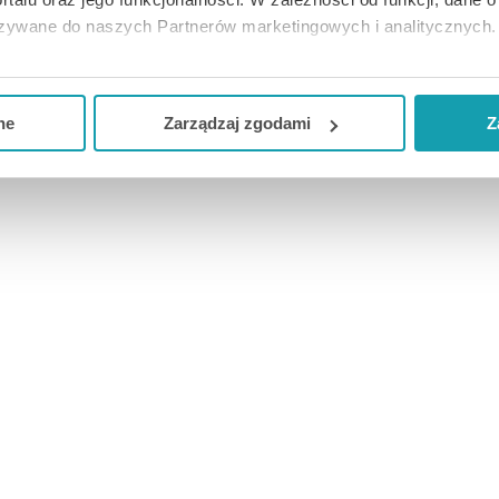
azywane do naszych Partnerów marketingowych i analitycznych.
iedostępnym dla małych dzieci. Chronić od światła i wilgo
ją zgodę i wybrać tylko niektóre dodatkowe funkcje, z którymi
eferowanych przez Ciebie wyborów i kliknij „
Zarządzaj
zgodam
ne
Zarządzaj zgodami
Z
rykolwiek składnik produktu.
kceptuj niezbędne
”, co będzie oznaczało, że nie wyrażasz zg
niezbędne dla funkcjonowania Strony. Będzie się to jednak wiąza
Strony.