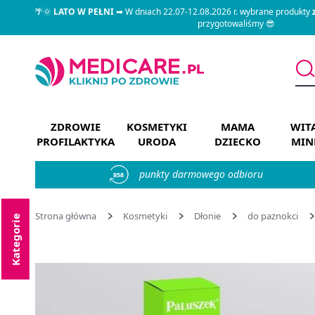
🌴🌞
LATO W PEŁNI
➡ W dniach 22.07-12.08.2026 r. wybrane produkty
przygotowaliśmy 😎
ZDROWIE
KOSMETYKI
MAMA
WIT
PROFILAKTYKA
URODA
DZIECKO
MIN
punkty darmowego odbioru
858
Strona główna
Kosmetyki
Dłonie
do paznokci
Kategorie