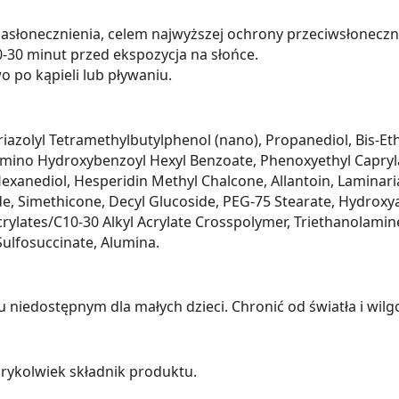
asłonecznienia, celem najwyższej ochrony przeciwsłoneczn
30 minut przed ekspozycja na słońce.
 po kąpieli lub pływaniu.
riazolyl Tetramethylbutylphenol (nano), Propanediol, Bis-E
ylamino Hydroxybenzoyl Hexyl Benzoate, Phenoxyethyl Capry
Hexanediol, Hesperidin Methyl Chalcone, Allantoin, Laminar
eride, Simethicone, Decyl Glucoside, PEG-75 Stearate, Hydr
crylates/C10-30 Alkyl Acrylate Crosspolymer, Triethanolamine
ulfosuccinate, Alumina.
iedostępnym dla małych dzieci. Chronić od światła i wilgo
rykolwiek składnik produktu.