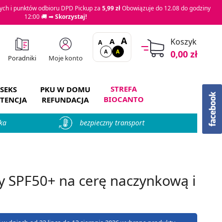
ch i punktów odbioru DPD Pickup za
5,99 zł
Obowiązuje do 12.08 do godziny
12:00 🚚 ➡
Skorzystaj!
A
A
Koszyk
A
A
A
0,00 zł
Moje konto
Poradniki
STREFA
SEKS
PKU W DOMU
BIOCANTO
TENCJA
REFUNDACJA
ka
bezpieczny transport
 SPF50+ na cerę naczynkową i