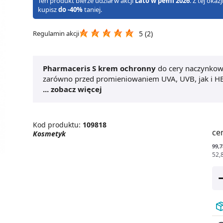
Ten produkt bierze udział w akcji
Lato w pełni 2026
. Z tej oka
kupisz
do -40%
taniej.
Regulamin akcji
5 (2)
Pharmaceris S krem ochronny
do cery naczynkowe
zarówno przed promieniowaniem UVA, UVB, jak i HE
do których dochodzi pod wpływem promieni słonecz
... zobacz więcej
na cerę naczynkową
, dzięki zawartości hesperydy
ich rozszerzaniu. Produkt ten może być stosowany 
działaniem ochronnym, posiada on również właściwoś
Kod produktu:
109818
ce
Kosmetyk
99,7
52,8