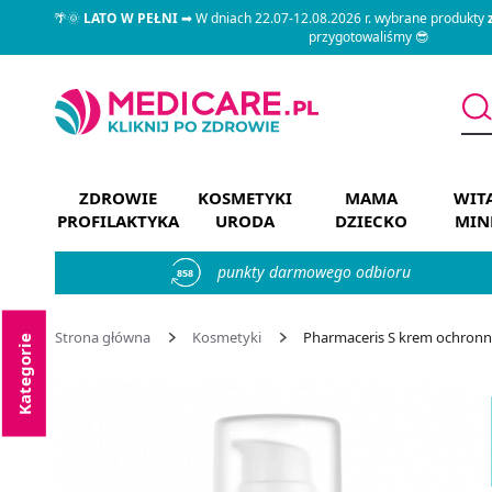
🌴🌞
LATO W PEŁNI
➡ W dniach 22.07-12.08.2026 r. wybrane produkty
przygotowaliśmy 😎
ZDROWIE
KOSMETYKI
MAMA
WIT
PROFILAKTYKA
URODA
DZIECKO
MIN
punkty darmowego odbioru
858
Strona główna
Kosmetyki
Pharmaceris S krem ochronny 
Kategorie