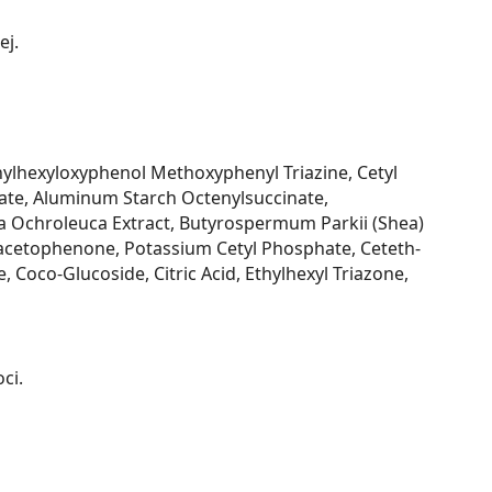
ej.
thylhexyloxyphenol Methoxyphenyl Triazine, Cetyl
late, Aluminum Starch Octenylsuccinate,
ia Ochroleuca Extract, Butyrospermum Parkii (Shea)
oxyacetophenone, Potassium Cetyl Phosphate, Ceteth-
, Coco-Glucoside, Citric Acid, Ethylhexyl Triazone,
ci.