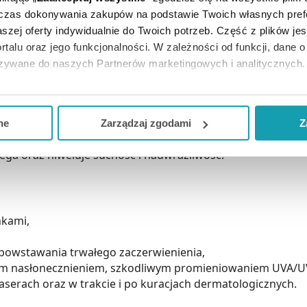
dczas dokonywania zakupów na podstawie Twoich własnych pref
szej oferty indywidualnie do Twoich potrzeb. Część z plików j
rtalu oraz jego funkcjonalności. W zależności od funkcji, dane 
azywane do naszych Partnerów marketingowych i analitycznych.
ega powstawaniu przebarwień, zmian rumieniowych, teleang
ją zgodę i wybrać tylko niektóre dodatkowe funkcje, z którymi
ii filtrów szerokopasmowych i AntileuDNAprotect zabezpie
eferowanych przez Ciebie wyborów i kliknij „
Zarządzaj
zgodam
 angiogenezę i fotostarzenie.
ne
Zarządzaj zgodami
Z
ch oraz zapobiega ich rozszerzaniu.
kceptuj niezbędne
”, co będzie oznaczało, że nie wyrażasz zg
ega oraz niweluje suchość i nadwrażliwość.
niezbędne dla funkcjonowania Strony. Będzie się to jednak wiąza
Strony.
nkami,
powstawania trwałego zaczerwienienia,
ym nasłonecznieniem, szkodliwym promieniowaniem UVA/UV
aserach oraz w trakcie i po kuracjach dermatologicznych.