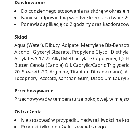
Dawkowanie
Do codziennego stosowania na skórę w okresie n
Nanieść odpowiednią warstwę kremu na twarz 20-
Ponawiać aplikację co 2 godziny oraz każdorazowo
Skład
Aqua (Water), Dibutyl Adipate, Methylene Bis-Benzot
Alcohol, Glyceryl Stearate, Propylene Glycol, Dieth
Acrylates/C12-22 Alkyl Methacrylate Copolymer, 1,2-
Butter, Canola (Canola) Oil, Caprylic/Capric Triglyc
20, Steareth-20, Arginine, Titanium Dioxide (nano), A
Tocopheryl Acetate, Xanthan Gum, Disodium Lauryl S
Przechowywanie
Przechowywać w temperaturze pokojowej, w miejscu n
Ostrzeżenia
Nie stosować w przypadku nadwrażliwości na któ
Produkt tylko do użytku zewnętrznego.