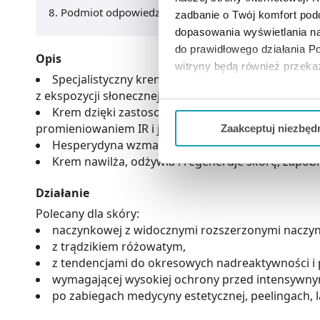
Podmiot odpowiedzialny
zadbanie o Twój komfort po
dopasowania wyświetlania na
do prawidłowego działania Po
Opis
witryny będą również przek
Specjalistyczny krem ochronny skutecznie zapobi
z ekspozycji słonecznej.
Jeżeli chcesz dostosować swo
Krem dzięki zastosowaniu nowoczesnej technolog
Twojej aktywności dokonaj pr
promieniowaniem IR i jego skutkami, które powodują
Zaakceptuj niezbęd
Hesperydyna wzmacnia ścianki naczyń krwionośny
Możesz również kliknąć „
Zaa
Krem nawilża, odżywia i regeneruje skórę, zapobi
Ciebie danych, które nie są 
wszystkich funkcjonalności 
Działanie
Polecany dla skóry:
naczynkowej z widocznymi rozszerzonymi naczy
z trądzikiem różowatym,
z tendencjami do okresowych nadreaktywności i 
wymagającej wysokiej ochrony przed intensywn
po zabiegach medycyny estetycznej, peelingach, l