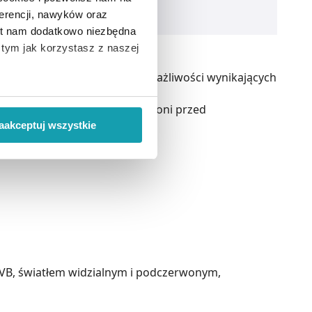
erencji, nawyków oraz
est nam dodatkowo niezbędna
o tym jak korzystasz z naszej
iektazji i wystąpieniu nadwrażliwości wynikających
 wiąże się zbieranie danych o
cza skórę przed słońcem, chroni przed
i
”.
aakceptuj wszystkie
ody na pozyskiwanie od
ło z brakiem dostępu do
B, światłem widzialnym i podczerwonym,