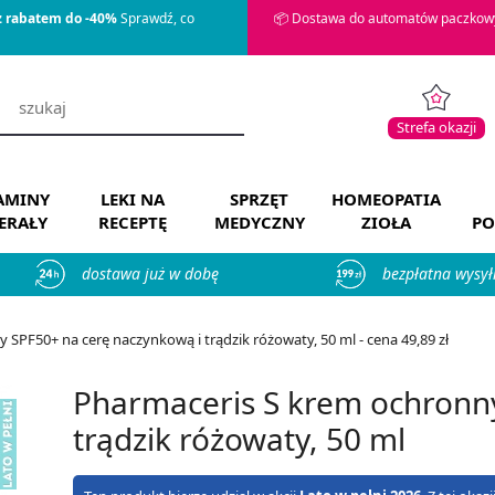
z rabatem do -40%
Sprawdź, co
📦 Dostawa do automatów paczkowy
Strefa okazji
AMINY
LEKI NA
SPRZĘT
HOMEOPATIA
ERAŁY
RECEPTĘ
MEDYCZNY
ZIOŁA
PO
dostawa już w dobę
bezpłatna wysył
SPF50+ na cerę naczynkową i trądzik różowaty, 50 ml - cena 49,89 zł
Pharmaceris S krem ochronny
trądzik różowaty, 50 ml