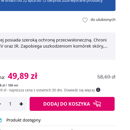
zji w dniach od 22 lipca do 12 sierpnia 2026 wybrane produkty
do ulubionych
j posiada szeroką ochronę przeciwsłoneczną. Chroni
V oraz IR. Zapobiega uszkodzeniom komórek skóry,
nych. Jednocześnie,
Pharmaceris S krem ochronny
ny, uszczelnia drobne naczynia krwionośne i zapobiega
również jako
krem na trądzik różowaty
. Poza
ci odżywiające i nawilżające skórę.
49,89 zł
58,69 zł
na:
8 zł / 100 ml
9 zł
- najniższa cena z ostatnich 30 dni
.
Dowiedz się więcej
DODAJ
DO KOSZYKA
Produkt dostępny