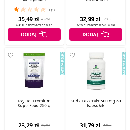
1 (1)
35,49 zł
32,99 zł
40,29 zł
37,39 zł
35,49 zł
- najniższa cena z
30 dni
32,99 zł
- najniższa cena z
30 dni
Ksylitol Premium
Kudzu ekstrakt 500 mg 60
SuperFood 250 g
kapsułek
23,29 zł
31,79 zł
26,39 zł
36,09 zł