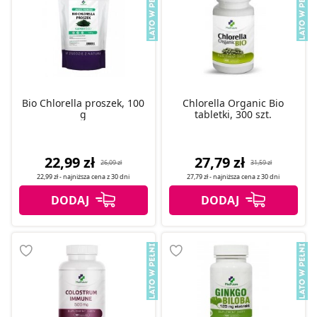
Bio Chlorella proszek, 100
Chlorella Organic Bio
g
tabletki, 300 szt.
22,99 zł
27,79 zł
26,09 zł
31,59 zł
22,99 zł
- najniższa cena z
30 dni
27,79 zł
- najniższa cena z
30 dni