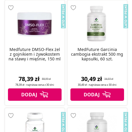
Medfuture DMSO-Flex żel
MedFuture Garcinia
z gojnikiem i żywokostem
cambogia ekstrakt 500 mg
na stawy i mięśnie, 150 ml
kapsułki, 60 szt.
78,39 zł
30,49 zł
88,99 zł
34,59 zł
78,39 zł
- najniższa cena z
30 dni
30,49 zł
- najniższa cena z
30 dni