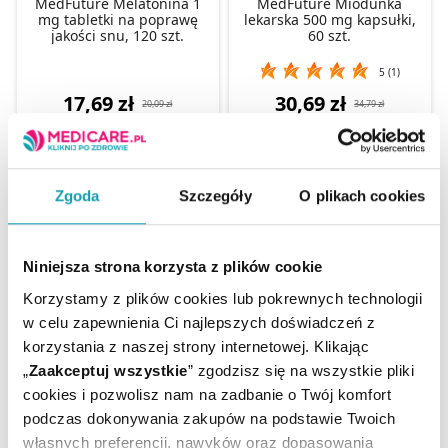
MedFuture Melatonina 1
MedFuture Miodunka
mg tabletki na poprawę
lekarska 500 mg kapsułki,
jakości snu, 120 szt.
60 szt.
5 (1)
17,69 zł
30,69 zł
20,09 zł
34,79 zł
17,69 zł
- najniższa cena z
30 dni
30,69 zł
- najniższa cena z
30 dni
Zgoda
Szczegóły
O plikach cookies
Niniejsza strona korzysta z plików cookie
Korzystamy z plików cookies lub pokrewnych technologii
w celu zapewnienia Ci najlepszych doświadczeń z
korzystania z naszej strony internetowej. Klikając
MedFuture Żeń-szeń
„
Zaakceptuj wszystkie
” zgodzisz się na wszystkie pliki
syberyjski 500 mg
MSM Siarka organiczna
cookies i pozwolisz nam na zadbanie o Twój komfort
kapsułki, 60 szt.
500 mg 60 kapsułek
podczas dokonywania zakupów na podstawie Twoich
własnych preferencji, nawyków oraz dopasowania