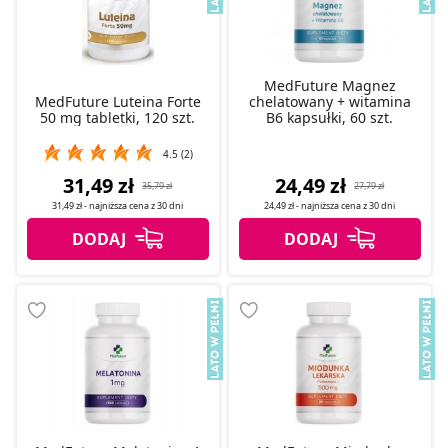
MedFuture Magnez
MedFuture Luteina Forte
chelatowany + witamina
50 mg tabletki, 120 szt.
B6 kapsułki, 60 szt.
4.5 (2)
31,49 zł
24,49 zł
35,79 zł
27,79 zł
31,49 zł
- najniższa cena z
30 dni
24,49 zł
- najniższa cena z
30 dni