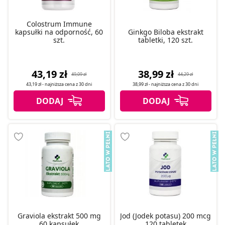
Colostrum Immune
kapsułki na odporność, 60
Ginkgo Biloba ekstrakt
szt.
tabletki, 120 szt.
43,19 zł
38,99 zł
49,09 zł
44,29 zł
43,19 zł
- najniższa cena z
30 dni
38,99 zł
- najniższa cena z
30 dni
Graviola ekstrakt 500 mg
Jod (Jodek potasu) 200 mcg
60 kapsułek
120 tabletek