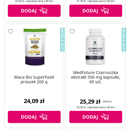
23,29 zł
- najniższa cena z
30 dni
31,79 zł
- najniższa cena z
30 dni
MedFuture Czarnuszka
Maca Bio SuperFood
ekstrakt 500 mg kapsułki,
proszek 200 g
60 szt.
24,09 zł
25,29 zł
28,69 zł
25,29 zł
- najniższa cena z
30 dni