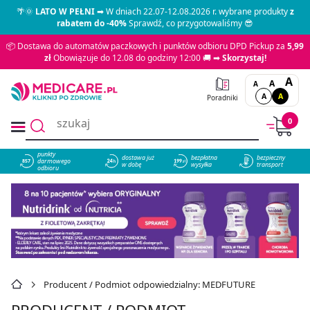
🌴🌞
LATO W PEŁNI
➡ W dniach 22.07-12.08.2026 r. wybrane produkty
z
rabatem do -40%
Sprawdź, co przygotowaliśmy 😎
📦 Dostawa do automatów paczkowych i punktów odbioru DPD Pickup za
5,99
zł
Obowiązuje do 12.08 do godziny 12:00 🚚 ➡
Skorzystaj!
A
A
A
A
A
Poradniki
0
punkty
dostawa już
bezpłatna
bezpieczny
darmowego
857
w dobę
wysyłka
transport
odbioru
Producent / Podmiot odpowiedzialny: MEDFUTURE
PRODUCENT / PODMIOT