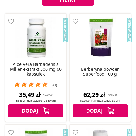
Aloe Vera Barbadensis
Miller ekstrakt 500 mg 60
Berberyna powder
kapsułek
Superfood 100 g
5 (1)
35,49 zł
62,29 zł
40,29 zł
70,69 zł
35,49 zł
- najniższa cena z
30 dni
62,29 zł
- najniższa cena z
30 dni