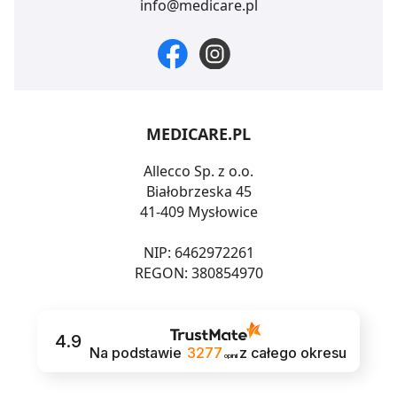
info@medicare.pl
MEDICARE.PL
Allecco Sp. z o.o.
Białobrzeska 45
41-409 Mysłowice
NIP: 6462972261
REGON: 380854970
4.9
Na podstawie
3277
z całego okresu
opinii