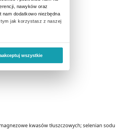
erencji, nawyków oraz
est nam dodatkowo niezbędna
o tym jak korzystasz z naszej
 wiąże się zbieranie danych o
i
”.
aakceptuj wszystkie
ody na pozyskiwanie od
ło z brakiem dostępu do
ole magnezowe kwasów tłuszczowych; selenian sodu