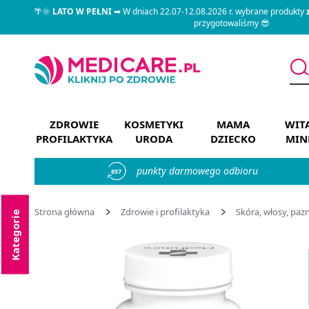
🌴🌞
LATO W PEŁNI
➡ W dniach 22.07-12.08.2026 r. wybrane produkty
przygotowaliśmy 😎
ZDROWIE
KOSMETYKI
MAMA
WIT
PROFILAKTYKA
URODA
DZIECKO
MIN
punkty darmowego odbioru
857
Strona główna
Zdrowie i profilaktyka
Skóra, włosy, paz
Kategorie