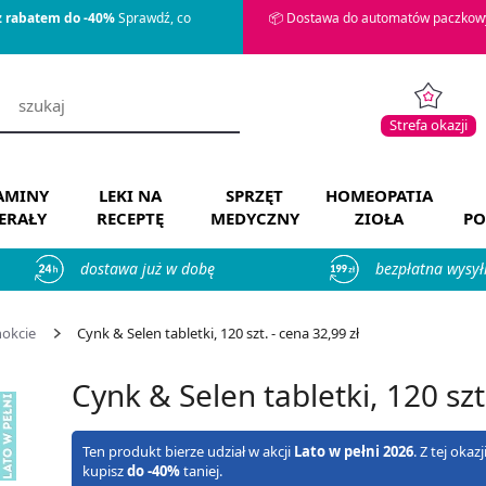
z rabatem do -40%
Sprawdź, co
📦 Dostawa do automatów paczkowy
Strefa okazji
AMINY
LEKI NA
SPRZĘT
HOMEOPATIA
ERAŁY
RECEPTĘ
MEDYCZNY
ZIOŁA
PO
dostawa już w dobę
bezpłatna wysył
nokcie
Cynk & Selen tabletki, 120 szt. - cena 32,99 zł
Cynk & Selen tabletki, 120 szt
Ten produkt bierze udział w akcji
Lato w pełni 2026
. Z tej oka
kupisz
do -40%
taniej.