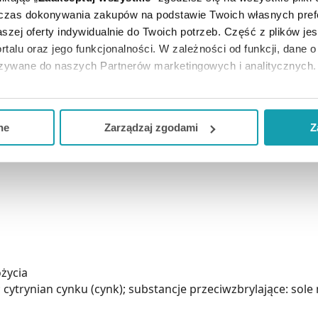
dczas dokonywania zakupów na podstawie Twoich własnych pref
szej oferty indywidualnie do Twoich potrzeb. Część z plików j
rtalu oraz jego funkcjonalności. W zależności od funkcji, dane 
azywane do naszych Partnerów marketingowych i analitycznych.
ją zgodę i wybrać tylko niektóre dodatkowe funkcje, z którymi
eferowanych przez Ciebie wyborów i kliknij „
Zarządzaj
zgodam
ne
Zarządzaj zgodami
Z
kceptuj niezbędne
”, co będzie oznaczało, że nie wyrażasz zg
niezbędne dla funkcjonowania Strony. Będzie się to jednak wiąza
Strony.
ożycia
a; cytrynian cynku (cynk); substancje przeciwzbrylające: s