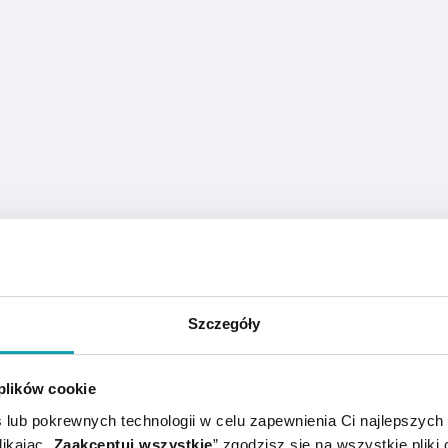
Szczegóły
nu cynku oraz selen w formie selenianu sodu.
 plików cookie
awidłowego funkcjonowaniu układu odpornościowego i och
 lub pokrewnych technologii w celu zapewnienia Ci najlepszych
ikając „
Zaakceptuj wszystkie
” zgodzisz się na wszystkie pliki