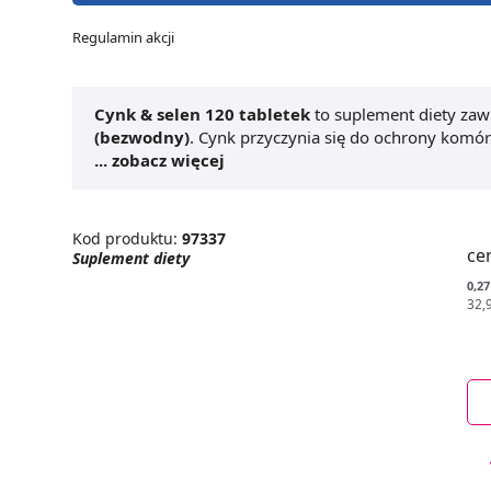
Regulamin akcji
Cynk & selen 120 tabletek
to suplement diety zaw
(bezwodny)
. Cynk przyczynia się do ochrony komó
prawidłowe funkcjonowanie układu odpornościowe
... zobacz więcej
utrzymanie zdrowych włosów i paznokci, a także no
tabletek
dostępny jest w formie tabletek, co czyni
stosowania.
Kod produktu:
97337
ce
Suplement diety
0,27
32,9