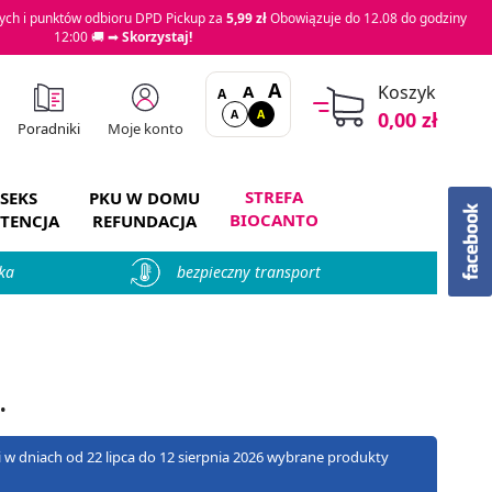
ch i punktów odbioru DPD Pickup za
5,99 zł
Obowiązuje do 12.08 do godziny
12:00 🚚 ➡
Skorzystaj!
A
A
Koszyk
A
A
A
0,00 zł
Moje konto
Poradniki
STREFA
SEKS
PKU W DOMU
BIOCANTO
TENCJA
REFUNDACJA
ka
bezpieczny transport
.
zji w dniach od 22 lipca do 12 sierpnia 2026 wybrane produkty