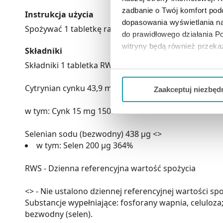
zadbanie o Twój komfort po
Instrukcja użycia
dopasowania wyświetlania na
Spożywać 1 tabletkę raz dziennie z wodą.
do prawidłowego działania Po
witryny będą również przek
Składniki
Składniki 1 tabletka RWS
Jeżeli chcesz dostosować swo
Twojej aktywności dokonaj pr
Cytrynian cynku 43,9 mg <>
Zaakceptuj niezbęd
Możesz również kliknąć „
Zaa
w tym: Cynk 15 mg 150%
Ciebie danych, które nie są 
wszystkich funkcjonalności 
Selenian sodu (bezwodny) 438 µg <>
w tym: Selen 200 µg 364%
RWS - Dzienna referencyjna wartość spożycia
<> - Nie ustalono dziennej referencyjnej wartości sp
Substancje wypełniające: fosforany wapnia, celuloz
bezwodny (selen).