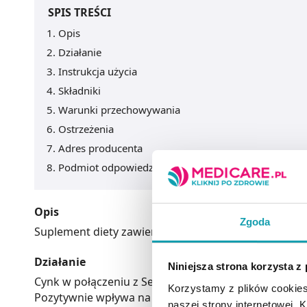
SPIS TREŚCI
Opis
Działanie
Instrukcja użycia
Składniki
Warunki przechowywania
Ostrzeżenia
Adres producenta
Podmiot odpowiedzialny
Opis
Zgoda
Suplement diety zawierający cynk w formie cytrynia
Działanie
Niniejsza strona korzysta z
Cynk w połączeniu z Selenem przyczynia się do pr
Korzystamy z plików cookies
Pozytywnie wpływa na kondycję włosów i paznokci.
naszej strony internetowej. Kl