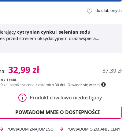
do ulubionych
ierający
cytrynian cynku
i
selenian sodu
rek przed stresem oksydacyjnym oraz wspiera
go. Selen wspomaga prawidłową spermatogenezę,
rmalne funkcjonowanie tarczycy.
Cynk & selen 120
 suplementację wygodną i łatwą do codziennego
32,99 zł
37,39 zł
na:
 zł / 1 tabl.
9 zł
- najniższa cena z ostatnich 30 dni
.
Dowiedz się więcej
Produkt chwilowo niedostępny
POWIADOM MNIE O DOSTĘPNOŚCI
POWIADOM ZNAJOMEGO
POWIADOM O ZMIANIE CENY