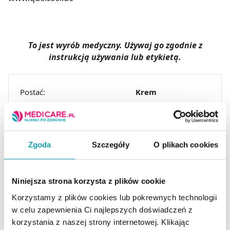
To jest wyrób medyczny. Używaj go zgodnie z
instrukcją używania lub etykietą.
Postać:
Krem
Marka:
Protefix
Producent / Podmiot
QUEISSER
odpowiedzialny:
Temperatura
Zgoda
Szczegóły
O plikach cookies
Przechowywanie:
pokojowa
Rejestracja produktu:
Wyrób medyczny
Niniejsza strona korzysta z plików cookie
Korzystamy z plików cookies lub pokrewnych technologii
w celu zapewnienia Ci najlepszych doświadczeń z
korzystania z naszej strony internetowej. Klikając