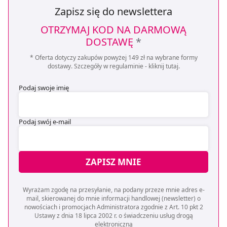
pozyskiwanie od Ciebie danych, które nie są niezbędne
Zapisz się do newslettera
dla funkcjonowania Strony. Będzie się to jednak wiązało
OTRZYMAJ KOD NA DARMOWĄ
z brakiem dostępu do wszystkich funkcjonalności
DOSTAWĘ
*
Strony.
* Oferta dotyczy zakupów powyżej 149 zł na wybrane formy
dostawy. Szczegóły w regulaminie -
kliknij tutaj
.
Podaj swoje imię
Podaj swój e-mail
ZAPISZ MNIE
Wyrażam zgodę na przesyłanie, na podany przeze mnie adres e-
mail, skierowanej do mnie informacji handlowej (newsletter) o
nowościach i promocjach Administratora zgodnie z Art. 10 pkt 2
Ustawy z dnia 18 lipca 2002 r. o świadczeniu usług drogą
elektroniczną