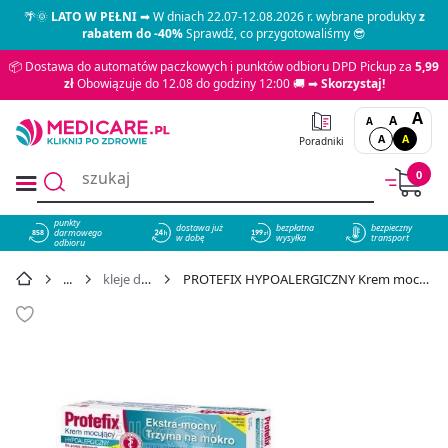
🌴🌞
LATO W PEŁNI
➡ W dniach 22.07-12.08.2026 r. wybrane produkty
z
rabatem do -40%
Sprawdź, co przygotowaliśmy 😎
📦 Dostawa do automatów paczkowych i punktów odbioru DPD Pickup za
5,99
zł
Obowiązuje do 12.08 do godziny 12:00 🚚 ➡
Skorzystaj!
A
A
A
A
A
Poradniki
0
punkty
dostawa już
bezpłatna
bezpieczny
darmowego
858
w dobę
wysyłka
transport
odbioru
kleje do protez
PROTEFIX HYPOALERGICZNY Krem mocujacy 40 ml - cena 18,99 zł