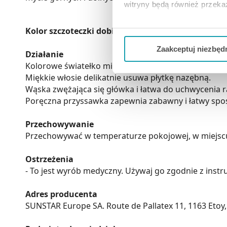
witryny będą również przek
Jeżeli chcesz dostosować swo
Kolor szczoteczki dobierany jest losowo.
Twojej aktywności dokonaj pr
Zaakceptuj niezbęd
Działanie
Kolorowe światełko miga przez minutę. Dziecko myje 
Możesz również kliknąć „
Zaa
Miękkie włosie delikatnie usuwa płytkę nazębną.
Ciebie danych, które nie są 
Wąska zwężająca się główka i łatwa do uchwycenia r
wszystkich funkcjonalności 
Poręczna przyssawka zapewnia zabawny i łatwy spos
Przechowywanie
Przechowywać w temperaturze pokojowej, w miejscu n
Ostrzeżenia
- To jest wyrób medyczny. Używaj go zgodnie z instr
Adres producenta
SUNSTAR Europe SA. Route de Pallatex 11, 1163 Eto