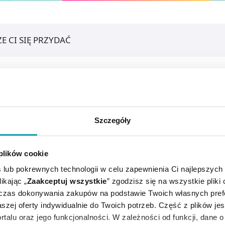
E CI SIĘ PRZYDAĆ
Szczegóły
 plików cookie
 lub pokrewnych technologii w celu zapewnienia Ci najlepszych
ikając „
Zaakceptuj wszystkie
” zgodzisz się na wszystkie pliki
dczas dokonywania zakupów na podstawie Twoich własnych pref
szej oferty indywidualnie do Twoich potrzeb. Część z plików j
cana do mycia i pielęgnacji zębów dla dzieci. Po wciśnięci
rtalu oraz jego funkcjonalności. W zależności od funkcji, dane 