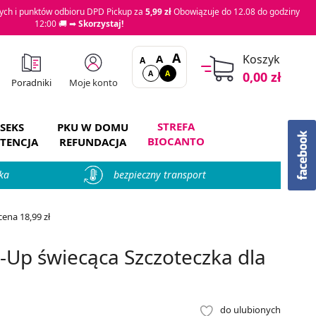
ch i punktów odbioru DPD Pickup za
5,99 zł
Obowiązuje do 12.08 do godziny
12:00 🚚 ➡
Skorzystaj!
A
A
Koszyk
A
A
A
0,00 zł
Moje konto
Poradniki
STREFA
SEKS
PKU W DOMU
BIOCANTO
TENCJA
REFUNDACJA
ka
bezpieczny transport
ena 18,99 zł
Up świecąca Szczoteczka dla
do ulubionych