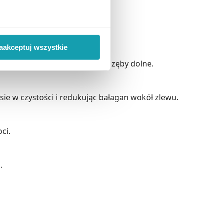
 wiąże się zbieranie danych o
i
”.
aakceptuj wszystkie
nie przez kolejną minutę myje zęby dolne.
ody na pozyskiwanie od
ło z brakiem dostępu do
e w czystości i redukując bałagan wokół zlewu.
ci.
.