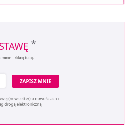
*
OSTAWĘ
aminie -
kliknij tutaj
.
ZAPISZ MNIE
wej (newsletter) o nowościach i
ług drogą elektroniczną