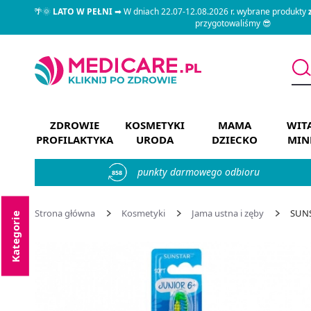
🌴🌞
LATO W PEŁNI
➡ W dniach 22.07-12.08.2026 r. wybrane produkty
przygotowaliśmy 😎
ZDROWIE
KOSMETYKI
MAMA
WIT
PROFILAKTYKA
URODA
DZIECKO
MIN
punkty darmowego odbioru
858
Strona główna
Kosmetyki
Jama ustna i zęby
SUNS
Kategorie