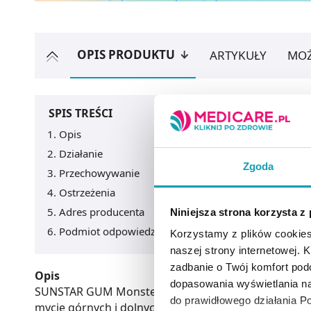
OPIS PRODUKTU
ARTYKUŁY
MOŻ
SPIS TREŚCI
Opis
Działanie
Zgoda
Przechowywanie
Ostrzeżenia
Adres producenta
Niniejsza strona korzysta z
Podmiot odpowiedzialny
Korzystamy z plików cookies
naszej strony internetowej. Kl
zadbanie o Twój komfort po
Opis
dopasowania wyświetlania na
SUNSTAR GUM Monster Light-up Soft szczoteczka pole
do prawidłowego działania Po
mycie górnych i dolnych zębów.