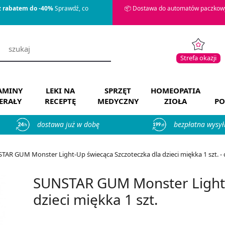
z rabatem do -40%
Sprawdź, co
📦 Dostawa do automatów paczkowy
Strefa okazji
AMINY
LEKI NA
SPRZĘT
HOMEOPATIA
ERAŁY
RECEPTĘ
MEDYCZNY
ZIOŁA
PO
dostawa już w dobę
bezpłatna wysył
TAR GUM Monster Light-Up świecąca Szczoteczka dla dzieci miękka 1 szt. - c
SUNSTAR GUM Monster Light-
dzieci miękka 1 szt.