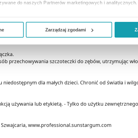
azywane do naszych Partnerów marketingowych i analitycznych.
ją zgodę i wybrać tylko niektóre dodatkowe funkcje, z którymi
eferowanych przez Ciebie wyborów i kliknij „
Zarządzaj
zgodam
ne
Zarządzaj zgodami
Z
górne zęby, dopóki światło nie przestanie migać, a następ
kceptuj niezbędne
”, co będzie oznaczało, że nie wyrażasz zg
niezbędne dla funkcjonowania Strony. Będzie się to jednak wiąza
ączka.
Strony.
ób przechowywania szczoteczki do zębów, utrzymując włosi
iedostępnym dla małych dzieci. Chronić od światła i wilgo
ukcją używania lub etykietą. - Tylko do użytku zewnętrznego
y, Szwajcaria, www.professional.sunstargum.com