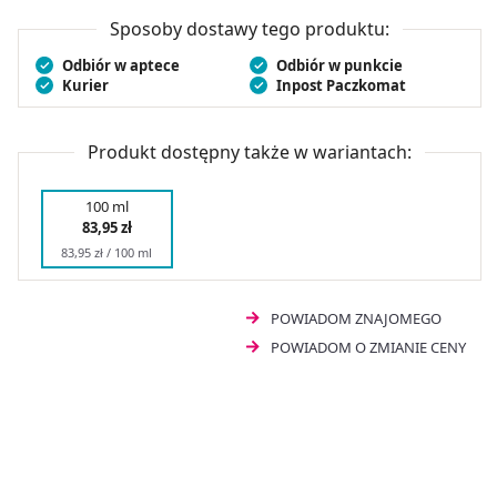
nawilżenia. Lekka konsystencja kosmetyku gwarantuje
łatwe i równomierne rozprowadzenie na skórze. SVR
Sposoby dostawy tego produktu:
mleczko ochronne do opalania SPF50
szybko się
Odbiór w aptece
Odbiór w punkcie
wchłania i nie pozostawia tłustej warstwy, dzięki czemu
Kurier
Inpost Paczkomat
jest idealne do codziennego stosowania i pielęgnacji
skóry podczas lata. SVR Sun Secure Lait mleczko do
opalania to sposób na bezpieczne przebywanie na
Produkt dostępny także w wariantach:
słońcu.
100 ml
83,95 zł
83,95 zł / 100 ml
POWIADOM ZNAJOMEGO
POWIADOM O ZMIANIE CENY