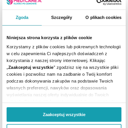
Przechowywanie
Przechowywać w temperaturze pokojowej, w miejscu
niedostępnym dla małych dzieci. Chronić od światła i
Zgoda
Szczegóły
O plikach cookies
wilgoci.
Ostrzeżenia
Niniejsza strona korzysta z plików cookie
Nie stosować w przypadku nadwrażliwości na
Korzystamy z plików cookies lub pokrewnych technologii
którykolwiek składnik produktu.
w celu zapewnienia Ci najlepszych doświadczeń z
Produkt tylko do użytku zewnętrznego.
korzystania z naszej strony internetowej. Klikając
Unikać kontaktu z oczami.
„
Zaakceptuj wszystkie
” zgodzisz się na wszystkie pliki
Adres producenta
cookies i pozwolisz nam na zadbanie o Twój komfort
podczas dokonywania zakupów na podstawie Twoich
Laboratoire SVR (SVR Group),
własnych preferencji, nawyków oraz dopasowania
Zac de la Tremblaie, 2 Rue de la Mare À Blot,
wyświetlania naszej oferty indywidualnie do Twoich
91220 Le Plessis-Pâté,
potrzeb. Część z plików jest nam dodatkowo niezbędna
Francja,
do prawidłowego działania Portalu oraz jego
fr.svr.com
Zaakceptuj wszystkie
funkcjonalności. W zależności od funkcji, dane o tym jak
Podmiot odpowiedzialny
korzystasz z naszej witryny będą również przekazywane