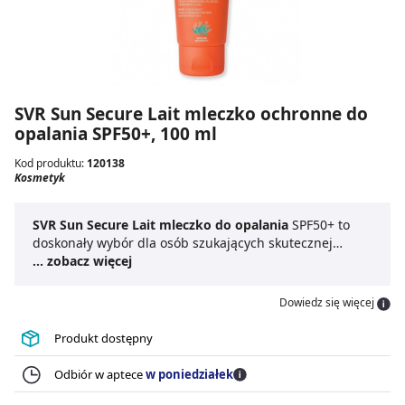
SVR Sun Secure Lait mleczko ochronne do
opalania SPF50+, 100 ml
Kod produktu:
120138
Kosmetyk
SVR Sun Secure Lait mleczko do opalania
SPF50+ to
doskonały wybór dla osób szukających skutecznej
ochrony przed szkodliwym promieniowaniem UV.
... zobacz więcej
Kosmetyk jest odpowiedni zarówno dla osób dorosłych,
jak i dzieci oraz niemowląt. Zawarta w
SVR Sun Secure
Dowiedz się więcej
Lait SPF50+ 100ml
, wyjątkowa kombinacja 4 filtrów
wraz z kompleksem antyoksydacyjnym zapewnia
Produkt dostępny
skuteczną ochronę skóry podczas ekspozycji na słońce,
pomaga zapobiegać poparzeniom słonecznym oraz
Odbiór w aptece
w poniedziałek
fotostarzeniu. Dba również o odpowiedni poziom