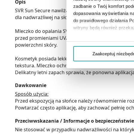
Opis
zadbanie o Twój komfort po
SVR Sun Secure nawilżające mleczko ochronne SPF50
dopasowania wyświetlania na
dla nadwrażliwej na słońce.
do prawidłowego działania Po
witryny będą również przek
Mleczko do opalania SVR to produkt idealny dla cał
przed promieniami UVA i UVB dzięki zastosowaniu op
Jeżeli chcesz dostosować swo
powierzchni skóry.
Twojej aktywności dokonaj pr
Zaakceptuj niezbęd
Kosmetyk posiada lekką, kremową konsystencję, ideal
Możesz również kliknąć „
Zaa
tekstura. Mleczko ochronne do opalania SPF50 jest 
Ciebie danych, które nie są 
Delikatny letni zapach sprawia, że ponowna aplikacj
wszystkich funkcjonalności 
Dawkowanie
Sposób użycia:
Przed ekspozycją na słońce należy równomiernie ro
Powtarzać często aplikację, aby zachować pełnię och
Przeciwwskazania / Informacje o bezpieczeństwie
Nie stosować w przypadku nadwrażliwości na któryk