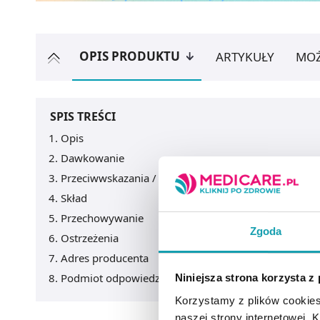
OPIS PRODUKTU
ARTYKUŁY
MOŻ
SPIS TREŚCI
Opis
Dawkowanie
Przeciwwskazania / Informacje o bezpieczeństwie
Skład
Przechowywanie
Zgoda
Ostrzeżenia
Adres producenta
Podmiot odpowiedzialny
Niniejsza strona korzysta z
Korzystamy z plików cookies
naszej strony internetowej. Kl