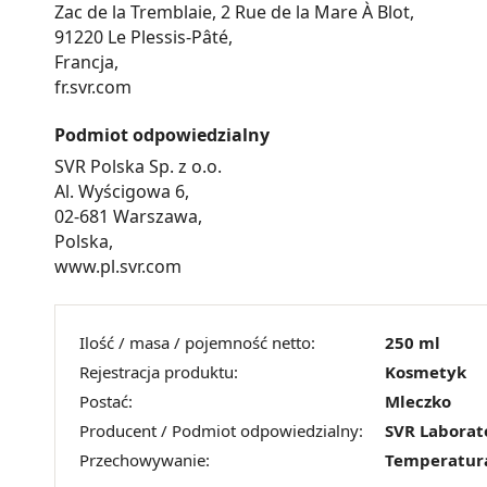
Zac de la Tremblaie, 2 Rue de la Mare À Blot,
91220 Le Plessis-Pâté,
Francja,
fr.svr.com
Podmiot odpowiedzialny
SVR Polska Sp. z o.o.
Al. Wyścigowa 6,
02-681 Warszawa,
Polska,
www.pl.svr.com
Ilość / masa / pojemność netto:
250 ml
Rejestracja produktu:
Kosmetyk
Postać:
Mleczko
Producent / Podmiot odpowiedzialny:
SVR Laborat
Przechowywanie:
Temperatur