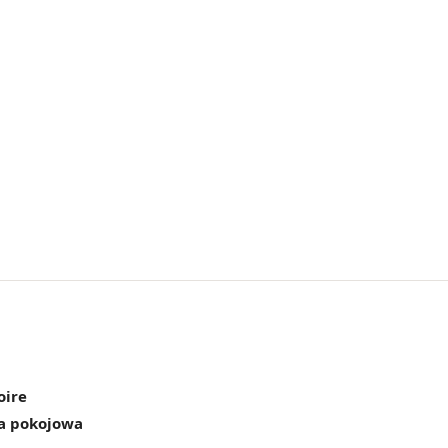
oire
a pokojowa