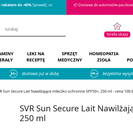
z rabatem do -40%
Sprawdź, co
📦 Dostawa do automatów paczkowy
Strefa okazji
AMINY
LEKI NA
SPRZĘT
HOMEOPATIA
ERAŁY
RECEPTĘ
MEDYCZNY
ZIOŁA
PO
dostawa już w dobę
bezpłatna wysył
R Sun Secure Lait Nawilżające mleczko ochronne SPF50+, 250 ml - cena 109,9
SVR Sun Secure Lait Nawilża
250 ml