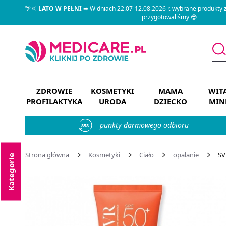
🌴🌞
LATO W PEŁNI
➡ W dniach 22.07-12.08.2026 r. wybrane produkty
przygotowaliśmy 😎
ZDROWIE
KOSMETYKI
MAMA
WIT
PROFILAKTYKA
URODA
DZIECKO
MIN
punkty darmowego odbioru
858
Strona główna
Kosmetyki
Ciało
opalanie
SV
Kategorie