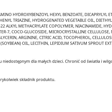
MINO HYDROXYBENZOYL HEXYL BENZOATE, DICAPRYLYL ETHE
ENYL TRIAZINE, HYDROGENATED VEGETABLE OIL, DIETHYL
2-22 ALKYL METHACRYLATE COPOLYMER, NIACINAMIDE, H
TER-7, COCO-GLUCOSIDE, MICROCRYSTALLINE CELLULOSE,
GLYCERIN, ARGININE, CITRIC ACID, TOCOPHEROL, CELLULO
(SOYBEAN) OIL, LECITHIN, LEPIDIUM SATIVUM SPROUT EXT
iedostępnym dla małych dzieci. Chronić od światła i wilgo
rykolwiek składnik produktu.