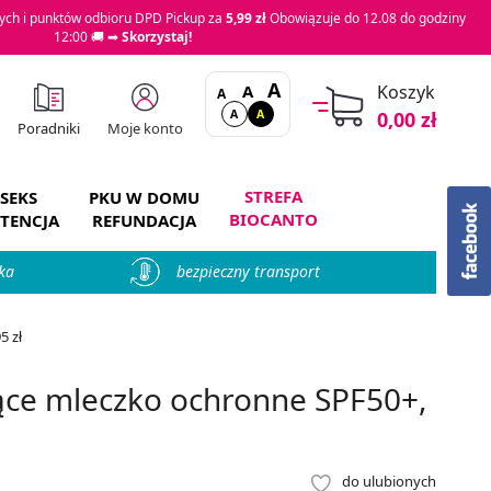
ch i punktów odbioru DPD Pickup za
5,99 zł
Obowiązuje do 12.08 do godziny
12:00 🚚 ➡
Skorzystaj!
A
A
Koszyk
A
A
A
0,00 zł
Moje konto
Poradniki
STREFA
SEKS
PKU W DOMU
BIOCANTO
TENCJA
REFUNDACJA
ka
bezpieczny transport
5 zł
jące mleczko ochronne SPF50+,
do ulubionych