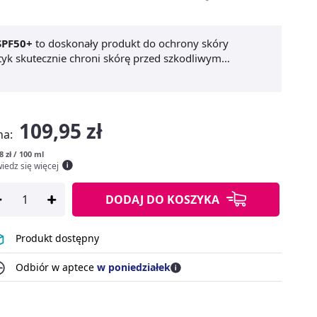
SPF50+
to doskonały produkt do ochrony skóry
tyk skutecznie chroni skórę przed szkodliwym
onecznym i fotostarzeniu.
Mleczko do opalania SVR
iu. Formuła niekomedogenna sprawia, że produkt
żliwej na słońce.
Mleczko ochronne do opalania
ciele, zapewniając kompleksową ochronę przed
109,95 zł
la całej rodziny. Dzięki lekkiej konsystencji, łatwo
na:
bierz SVR Sun Secure Nawilżające mleczko ochronne
8 zł / 100 ml
iedz się więcej
DODAJ
DO KOSZYKA
Produkt dostępny
Odbiór w aptece
w poniedziałek