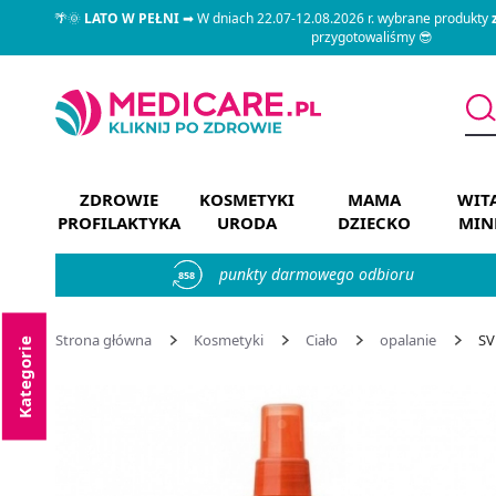
🌴🌞
LATO W PEŁNI
➡ W dniach 22.07-12.08.2026 r. wybrane produkty
przygotowaliśmy 😎
ZDROWIE
KOSMETYKI
MAMA
WIT
PROFILAKTYKA
URODA
DZIECKO
MIN
punkty darmowego odbioru
858
Strona główna
Kosmetyki
Ciało
opalanie
SV
Kategorie