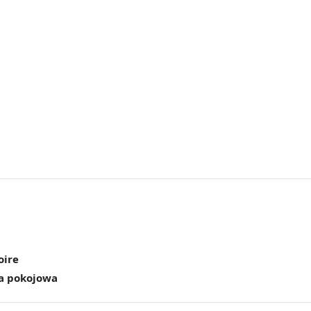
oire
a pokojowa