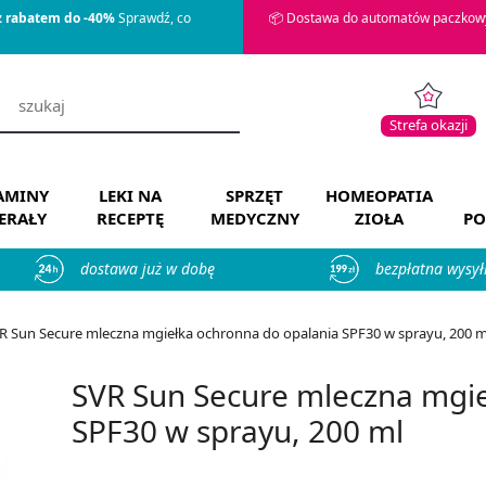
z rabatem do -40%
Sprawdź, co
📦 Dostawa do automatów paczkowy
Strefa okazji
AMINY
LEKI NA
SPRZĘT
HOMEOPATIA
ERAŁY
RECEPTĘ
MEDYCZNY
ZIOŁA
PO
dostawa już w dobę
bezpłatna wysył
R Sun Secure mleczna mgiełka ochronna do opalania SPF30 w sprayu, 200 ml 
SVR Sun Secure mleczna mgie
SPF30 w sprayu, 200 ml