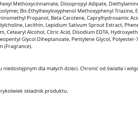
ylhexyl Methoxycinnamate, Diisopropyl Adipate, Diethylamin
olymer, Bis-Ethylhexyloxyphenol Methoxyphenyl Triazine, Et
inomethyl Propanol, Beta-Carotene, Caprylhydroxamic Acid,
lcholine, Lecithin, Lepidium Sativum Sprout Extract, Phene
Gum, Cetearyl Alcohol, Citric Acid, Disodium EDTA, Hydroxyet
 Neopentyl Glycol Diheptanoate, Pentylene Glycol, Polyester-
m (Fragrance).
iedostępnym dla małych dzieci. Chronić od światła i wilgo
rykolwiek składnik produktu.