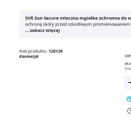
SVR Sun Secure mleczna mgiełka ochronna do o
ochronę skóry przed szkodliwym promieniowaniem
przeciwsłonecznej, przeciwdziała poparzeniom i foto
... zobacz więcej
do opalania
dba również o odpowiednie nawilżenie 
jest łatwy i wygodny w użyciu. Doskonale rozprowadz
Spray do opalania
doskonale sprawdza się w przyp
Kod produktu:
120129
dla osób ze skórą nadwrażliwą na słońce. Wybierz S
ce
Kosmetyk
odkryj nowoczesne podejście do ochrony skóry.
49,4
Dow