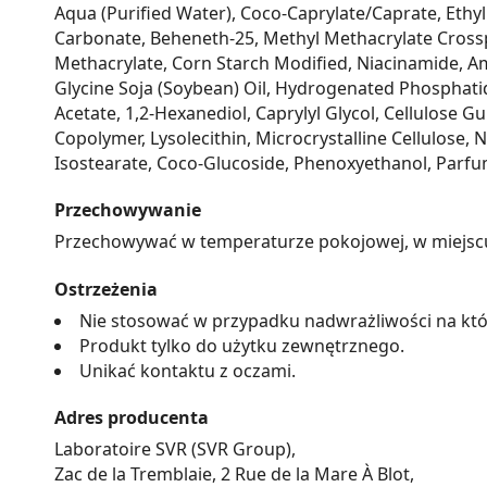
Aqua (Purified Water), Coco-Caprylate/Caprate, Eth
Carbonate, Beheneth-25, Methyl Methacrylate Crossp
Methacrylate, Corn Starch Modified, Niacinamide, Am
Glycine Soja (Soybean) Oil, Hydrogenated Phosphatidy
Acetate, 1,2-Hexanediol, Caprylyl Glycol, Cellulose 
Copolymer, Lysolecithin, Microcrystalline Cellulose,
Isostearate, Coco-Glucoside, Phenoxyethanol, Parfu
Przechowywanie
Przechowywać w temperaturze pokojowej, w miejscu n
Ostrzeżenia
Nie stosować w przypadku nadwrażliwości na któ
Produkt tylko do użytku zewnętrznego.
Unikać kontaktu z oczami.
Adres producenta
Laboratoire SVR (SVR Group),
Zac de la Tremblaie, 2 Rue de la Mare À Blot,