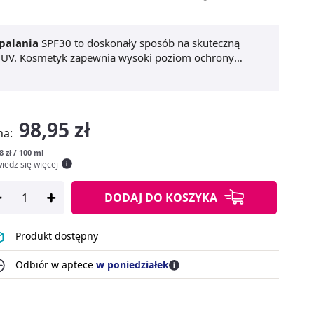
palania
SPF30 to doskonały sposób na skuteczną
 UV. Kosmetyk zapewnia wysoki poziom ochrony
starzeniu się skóry.
SVR Sun Secure SPF 30 mgiełka
i odżywienie skóry. Dzięki formie sprayu, kosmetyk
a się na skórze, pozostawiając ją jedwabiście miękką.
adku każdego rodzaju skóry. To świetny wybór także
98,95 zł
VR Sun Secure mleczna mgiełka ochronna do opalania i
na:
8 zł / 100 ml
iedz się więcej
DODAJ
DO KOSZYKA
Produkt dostępny
Odbiór w aptece
w poniedziałek