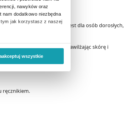
erencji, nawyków oraz
zeciwsłoneczną.
est nam dodatkowo niezbędna
o tym jak korzystasz z naszej
ńce. Kosmetyk przeznaczony jest dla osób dorosłych,
 wiąże się zbieranie danych o
wadza i szybko się wchłania nawilżając skórę i
i
”.
hronę przeciwsłoneczną.
aakceptuj wszystkie
ody na pozyskiwanie od
ło z brakiem dostępu do
u ręcznikiem.