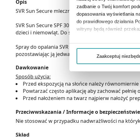
Opis
zadbanie o Twój komfort po
SVR Sun Secure mleczna mgiełka ochronna do opala
dopasowania wyświetlania na
do prawidłowego działania Po
SVR Sun Secure SPF 30 mgiełka do opalania jest odp
witryny będą również przek
dzieci i niemowląt. Do stosowania na twarz i ciało.
Jeżeli chcesz dostosować swo
Spray do opalania SVR Sun Secure posiada mleczną, ni
Twojej aktywności dokonaj pr
pozostawiając ją jedwabiście miękką. Jest odporny 
Zaakceptuj niezbęd
Możesz również kliknąć „
Zaa
Dawkowanie
Ciebie danych, które nie są 
Sposób użycia:
wszystkich funkcjonalności 
Przed ekspozycją na słońce należy równomiernie
Powtarzać często aplikację aby zachować pełnię o
Przed nałożeniem na twarz najpierw nałożyć prep
Przeciwwskazania / Informacje o bezpieczeństwie
Nie stosować w przypadku nadwrażliwości na któryk
Skład