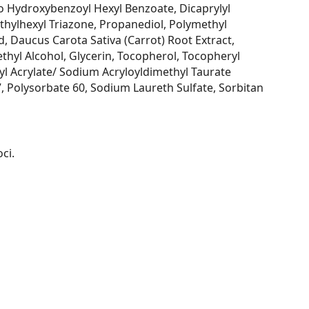
o Hydroxybenzoyl Hexyl Benzoate, Dicaprylyl
hylhexyl Triazone, Propanediol, Polymethyl
 Daucus Carota Sativa (Carrot) Root Extract,
thyl Alcohol, Glycerin, Tocopherol, Tocopheryl
hyl Acrylate/ Sodium Acryloyldimethyl Taurate
7, Polysorbate 60, Sodium Laureth Sulfate, Sorbitan
ci.