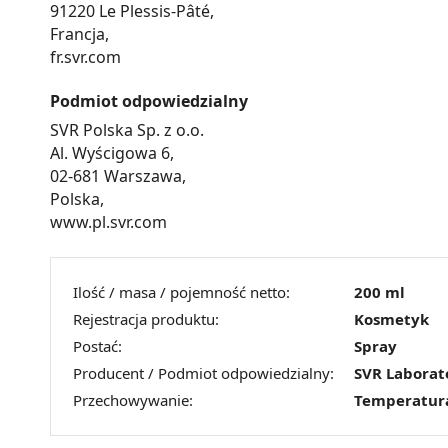
91220 Le Plessis-Pâté,
Francja,
fr.svr.com
Podmiot odpowiedzialny
SVR Polska Sp. z o.o.
Al. Wyścigowa 6,
02-681 Warszawa,
Polska,
www.pl.svr.com
Ilość / masa / pojemność netto:
200 ml
Rejestracja produktu:
Kosmetyk
Postać:
Spray
Producent / Podmiot odpowiedzialny:
SVR Laborat
Przechowywanie:
Temperatur