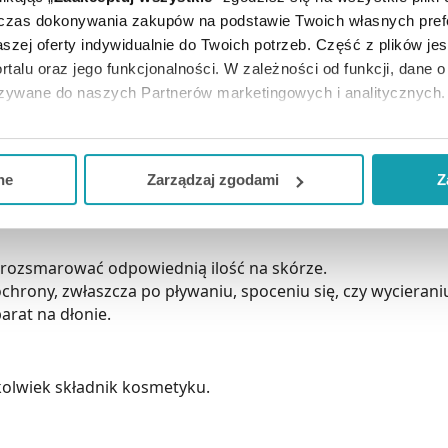
dczas dokonywania zakupów na podstawie Twoich własnych pref
nia SPF30 to kosmetyk, który zapewnia wysoką ochronę pr
szej oferty indywidualnie do Twoich potrzeb. Część z plików j
rtalu oraz jego funkcjonalności. W zależności od funkcji, dane 
owiedni dla wszystkich rodzajów skóry nadwrażliwej na sło
azywane do naszych Partnerów marketingowych i analitycznych.
ją zgodę i wybrać tylko niektóre dodatkowe funkcje, z którymi
etłustą i nieklejącą konsystencję, która idealnie się rozpro
eferowanych przez Ciebie wyborów i kliknij „
Zarządzaj
zgodam
na działanie wody, potu i pocieranie zapewnia optymalną oc
ne
Zarządzaj zgodami
Z
kceptuj niezbędne
”, co będzie oznaczało, że nie wyrażasz zg
niezbędne dla funkcjonowania Strony. Będzie się to jednak wiąza
Strony.
 rozsmarować odpowiednią ilość na skórze.
chrony, zwłaszcza po pływaniu, spoceniu się, czy wycierani
arat na dłonie.
olwiek składnik kosmetyku.