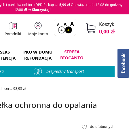
ch i punktów odbioru DPD Pickup za
5,99 zł
Obowiązuje do 12.08 do godziny
12:00 🚚 ➡
Skorzystaj!
A
A
Koszyk
A
A
A
0,00 zł
Moje konto
Poradniki
STREFA
SEKS
PKU W DOMU
BIOCANTO
TENCJA
REFUNDACJA
ka
bezpieczny transport
- cena 98,95 zł
łka ochronna do opalania
do ulubionych