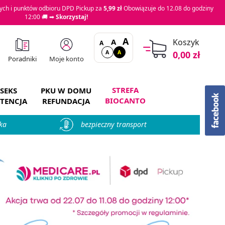
ch i punktów odbioru DPD Pickup za
5,99 zł
Obowiązuje do 12.08 do godziny
12:00 🚚 ➡
Skorzystaj!
A
A
Koszyk
A
A
A
0,00 zł
Moje konto
Poradniki
STREFA
SEKS
PKU W DOMU
BIOCANTO
TENCJA
REFUNDACJA
ka
bezpieczny transport