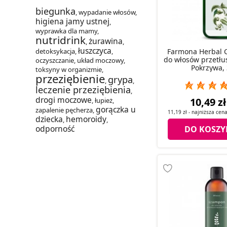
biegunka
,
wypadanie włosów
,
higiena jamy ustnej
,
wyprawka dla mamy
,
nutridrink
żurawina
,
,
łuszczyca
Farmona Herbal 
detoksykacja
,
,
do włosów przetłu
oczyszczanie
,
układ moczowy
,
Pokrzywa,
toksyny w organizmie
,
przeziębienie
grypa
,
,
leczenie przeziębienia
,
drogi moczowe
10,49 zł
,
łupież
,
gorączka u
zapalenie pęcherza
,
11,19 zł
- najniższa cen
dziecka
hemoroidy
,
,
odporność
DO KOSZY