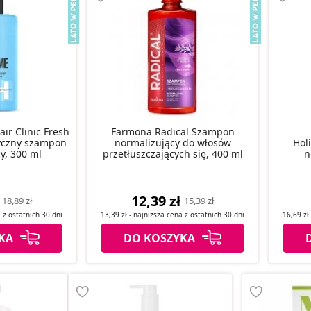
ir Clinic Fresh
Farmona Radical Szampon
yczny szampon
normalizujący do włosów
Hol
y, 300 ml
przetłuszczających się, 400 ml
n
12,39 zł
18,89 zł
15,39 zł
a z
ostatnich
30 dni
13,39 zł
- najniższa cena z
ostatnich
30 dni
16,69 zł
KA
DO KOSZYKA