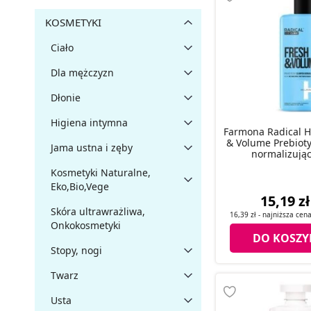
KOSMETYKI
Ciało
Dla mężczyzn
Dłonie
Higiena intymna
Farmona Radical Ha
& Volume Prebiot
Jama ustna i zęby
normalizując
Kosmetyki Naturalne,
Eko,Bio,Vege
15,19 zł
Skóra ultrawrażliwa,
16,39 zł
- najniższa cen
Onkokosmetyki
DO KOSZY
Stopy, nogi
Twarz
Usta