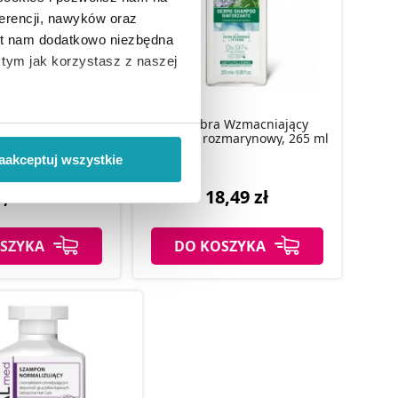
erencji, nawyków oraz
est nam dodatkowo niezbędna
o tym jak korzystasz z naszej
bra Szampon
 różany z kwasem
Equilibra Wzmacniający
 wiąże się zbieranie danych o
nowym, 265 ml
szampon rozmarynowy, 265 ml
i
”.
aakceptuj wszystkie
ody na pozyskiwanie od
,49 zł
18,49 zł
ło z brakiem dostępu do
SZYKA
DO KOSZYKA