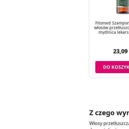
Fitomed Szampon
włosów przetłuszc
mydlnica lekars
23,09 
DO KOSZY
Z czego wy
Włosy przetłuszcz