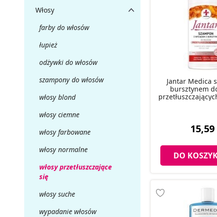
Włosy
farby do włosów
łupież
odżywki do włosów
szampony do włosów
Jantar Medica 
bursztynem d
przetłuszczającyc
włosy blond
włosy ciemne
15,59 
włosy farbowane
włosy normalne
DO KOSZY
włosy przetłuszczające
się
włosy suche
wypadanie włosów