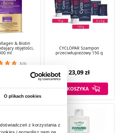
ollagen & Biotin
ający objętości,
CYCLOPAR Szampon
300 ml
przeciwłupieżowy 150 g
5 (1)
,99 zł
23,09 zł
SZYKA
DO KOSZYKA
O plikach cookies
 doświadczeń z korzystania z
 cookies i pozwolisz nam na