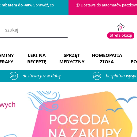
z rabatem do -40%
Sprawdź, co
📦 Dostawa do automatów paczkowy
Strefa okazji
AMINY
LEKI NA
SPRZĘT
HOMEOPATIA
ERAŁY
RECEPTĘ
MEDYCZNY
ZIOŁA
PO
dostawa już w dobę
bezpłatna wysył