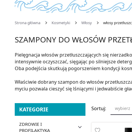
Strona główna
Kosmetyki
Włosy
włosy przetłuszc
SZAMPONY DO WŁOSÓW PRZETŁ
Pielęgnacja włosów przetłuszczających się nierzadko
intensywnie oczyszczać, sięgając po silniejsze deterg
Oba podejścia skutkują pogorszeniem kondycji kosm
Właściwie dobrany szampon do włosów przetłuszczaj
myciu pozwala cieszyć się lśniącymi i jedwabiście gł
Sortuj:
wybierz
KATEGORIE
ZDROWIE I
PROFILAKTYKA