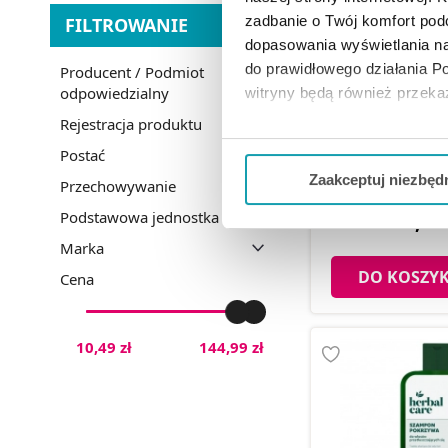
zadbanie o Twój komfort po
FILTROWANIE
dopasowania wyświetlania na
do prawidłowego działania Po
Producent / Podmiot
odpowiedzialny
witryny będą również przek
Rejestracja produktu
DERMENA PLUS
przeciwłupieżow
Jeżeli chcesz dostosować swo
Postać
wypadanie włos
Twojej aktywności dokonaj pr
Zaakceptuj niezbęd
Przechowywanie
Możesz również kliknąć „
Zaa
Podstawowa jednostka miary
45,09 
Ciebie danych, które nie są 
Marka
wszystkich funkcjonalności 
DO KOSZY
Cena
10,49 zł
144,99 zł