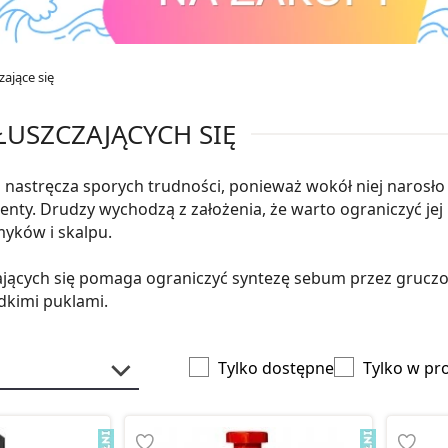
zające się
USZCZAJĄCYCH SIĘ
 nastręcza sporych trudności, ponieważ wokół niej narosło 
enty. Drudzy wychodzą z założenia, że warto ograniczyć jej 
yków i skalpu.
ących się pomaga ograniczyć syntezę sebum przez gruczoł
adkimi puklami.
Tylko dostępne
Tylko w pr