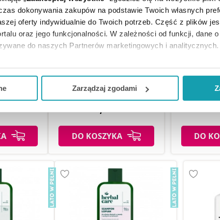
dczas dokonywania zakupów na podstawie Twoich własnych pref
szej oferty indywidualnie do Twoich potrzeb. Część z plików j
rtalu oraz jego funkcjonalności. W zależności od funkcji, dane 
azywane do naszych Partnerów marketingowych i analitycznych.
 Szampon
Equilibra Szampon
Equili
y hamujący
oczyszczający zielona herbata i
równoważący
ją zgodę i wybrać tylko niektóre dodatkowe funkcje, z którymi
ów 200 ml
kwas hialuronowy, 265 ml
hialuro
eferowanych przez Ciebie wyborów i kliknij „
Zarządzaj
zgodam
ne
Zarządzaj zgodami
Z
kceptuj niezbędne
”, co będzie oznaczało, że nie wyrażasz zg
zł
18,49 zł
18
niezbędne dla funkcjonowania Strony. Będzie się to jednak wiąza
Strony.
KA
DO KOSZYKA
DO KO