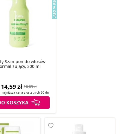
ify Szampon do włosów
ormalizujący, 300 ml
14,59 zł
16,69 zł
- najniższa cena z
ostatnich
30 dni
DO KOSZYKA