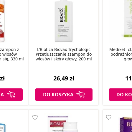
szampon z
L'Biotica Biovax Trychologic
Mediket Ic
o włosów
Przetłuszczanie szampon do
podrażnione
h się, 330 ml
włosów i skóry głowy, 200 ml
gło
zł
26,49 zł
11
KA
DO KOSZYKA
DO KO