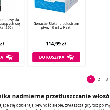
 ziołowy do
zających się
Genactiv Bloker z colostrum
ka, 250 ml
płyn, 10 ml x 9 szt.
zł
114,99 zł
KA
DO KOSZYKA
1
2
3
nika nadmierne przetłuszczanie włos
ające się odbierają pewność siebie, zwłaszcza gdy tuż po 