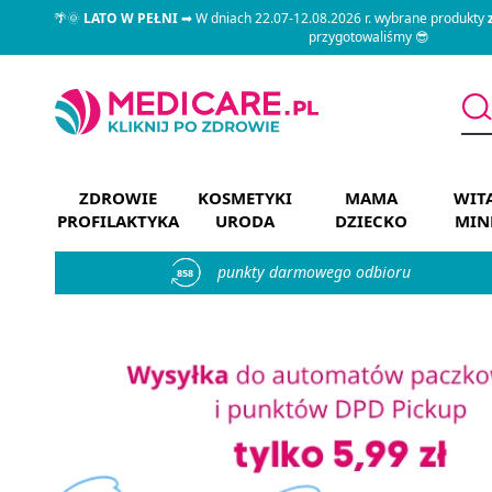
🌴🌞
LATO W PEŁNI
➡ W dniach 22.07-12.08.2026 r. wybrane produkty
przygotowaliśmy 😎
ZDROWIE
KOSMETYKI
MAMA
WIT
PROFILAKTYKA
URODA
DZIECKO
MIN
punkty darmowego odbioru
858