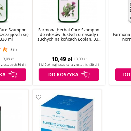
Care Szampon
Farmona Herbal Care Szampon
szczających się
do włosów tłustych u nasady i
Farmona
 330 ml
suchych na końcach Łopian, 330
norm
ml
5 (1)
10,49 zł
13,09 zł
13,09 zł
a z
ostatnich
30 dni
11,19 zł
- najniższa cena z
ostatnich
30 dni
KA
DO KOSZYKA
DO