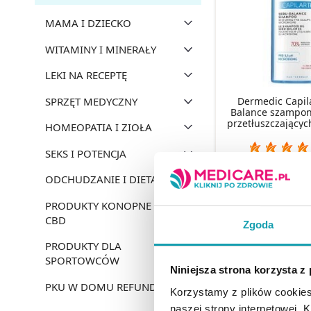
MAMA I DZIECKO
WITAMINY I MINERAŁY
LEKI NA RECEPTĘ
SPRZĘT MEDYCZNY
Dermedic Capil
Balance szampon
przetłuszczającyc
HOMEOPATIA I ZIOŁA
SEKS I POTENCJA
40,99 
ODCHUDZANIE I DIETA
PRODUKTY KONOPNE
DO KOSZY
CBD
Zgoda
PRODUKTY DLA
SPORTOWCÓW
Niniejsza strona korzysta z
PKU W DOMU REFUNDACJA
Korzystamy z plików cookies
naszej strony internetowej. Kl