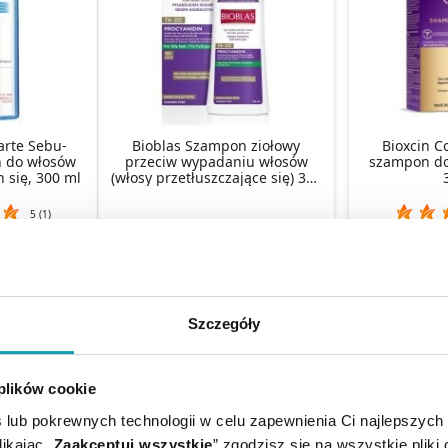
arte Sebu-
Bioblas Szampon ziołowy
Bioxcin C
 do włosów
przeciw wypadaniu włosów
szampon dod
h się, 300 ml
(włosy przetłuszczające się) 360
ml
5 (1)
zł
14,99 zł
20
KA
DO KOSZYKA
DO KO
Szczegóły
 plików cookie
 lub pokrewnych technologii w celu zapewnienia Ci najlepszych
ikając „
Zaakceptuj wszystkie
” zgodzisz się na wszystkie pliki