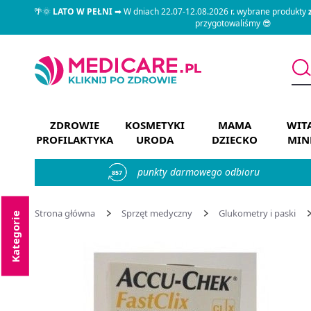
🌴🌞
LATO W PEŁNI
➡ W dniach 22.07-12.08.2026 r. wybrane produkty
przygotowaliśmy 😎
ZDROWIE
KOSMETYKI
MAMA
WIT
PROFILAKTYKA
URODA
DZIECKO
MIN
punkty darmowego odbioru
857
Strona główna
Sprzęt medyczny
Glukometry i paski
Kategorie