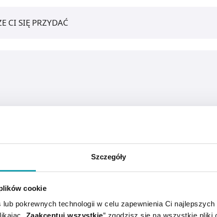
E CI SIĘ PRZYDAĆ
Szczegóły
awia mniej bólu.
 plików cookie
stemem prowadzenia, co oznacza precyzyjną kontrolę ruchu
 lub pokrewnych technologii w celu zapewnienia Ci najlepszych
wo szybkim liniowym ruchem, unikając jakichkolwiek ruchów
ikając „
Zaakceptuj wszystkie
” zgodzisz się na wszystkie pliki