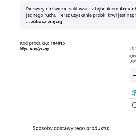
Pierwszy na świecie nakłuwacz z bębenkiem
Accu-c
jednego ruchu. Teraz uzyskanie próbki krwi jest nap
zastosowano technologię Clixmotion®, dzięki której 
... zobacz więcej
Kod produktu:
104815
ce
Wyr. medyczny
0,83
Dow
Sposoby dostawy tego produktu: