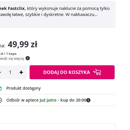
hek Fastclix
, który wykonuje nakłucie za pomocą tylko
rawdę łatwe, szybkie i dyskretne. W nakłuwaczu
nakłucie jest niemal bezbolesne.
49,99 zł
na:
 zł / 1 kaps.
iedz się więcej
DODAJ
DO KOSZYKA
Produkt dostępny
Odbiór w aptece
już jutro
-
kup do 20:00