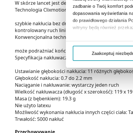
W skórze lancet jest delikatnie zatrzymywany, a nas
zadbanie o Twój komfort po
Technologia Clixmotion
dopasowania wyświetlania na
do prawidłowego działania Po
szybkie nakłucia bez drgań
witryny będą również przek
kontrolowany ruch liniowy minimalizuje uszkodzeni
Konwencjonalna technologia
Jeżeli chcesz dostosować swo
Twojej aktywności dokonaj pr
może podrażniać końcówki nerwów i sprawiać ból 
Zaakceptuj niezbęd
Specyfikacja nakłuwacza
Możesz również kliknąć „
Zaa
Ciebie danych, które nie są 
Ustawianie głębokości nakłucia: 11 różnych głęboko
Głębokość nakłucia: 0.7 do 2.2 mm
wszystkich funkcjonalności 
Naciąganie i nakłuwanie: wystarczy jeden ruch
Wielkość nakłuwacza (długość x szerokość): 119 x 
Masa (z bębenkiem): 19.3 g
Nie użyto latexu
Możliwość wykonania nakłucia innych części ciała: T
Trwałość: 5000 nakłuć
Przechowywanie