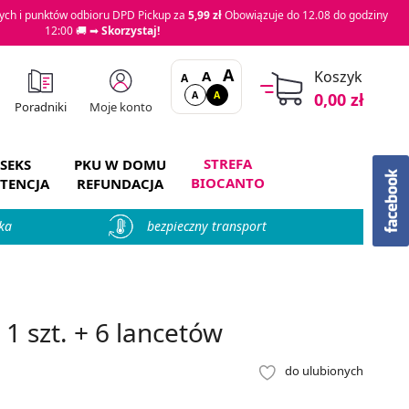
ch i punktów odbioru DPD Pickup za
5,99 zł
Obowiązuje do 12.08 do godziny
12:00 🚚 ➡
Skorzystaj!
A
A
Koszyk
A
A
A
0,00 zł
Moje konto
Poradniki
STREFA
SEKS
PKU W DOMU
BIOCANTO
TENCJA
REFUNDACJA
ka
bezpieczny transport
1 szt. + 6 lancetów
do ulubionych