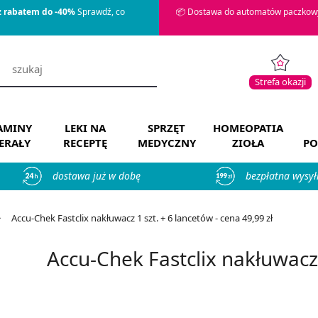
z rabatem do -40%
Sprawdź, co
📦 Dostawa do automatów paczkowy
Strefa okazji
AMINY
LEKI NA
SPRZĘT
HOMEOPATIA
ERAŁY
RECEPTĘ
MEDYCZNY
ZIOŁA
PO
dostawa już w dobę
bezpłatna wysył
Accu-Chek Fastclix nakłuwacz 1 szt. + 6 lancetów - cena 49,99 zł
Accu-Chek Fastclix nakłuwacz 