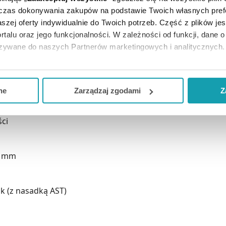
tępnie natychmiast wycofywany. Ten szybki i kontrolowany r
dczas dokonywania zakupów na podstawie Twoich własnych pref
szej oferty indywidualnie do Twoich potrzeb. Część z plików j
rtalu oraz jego funkcjonalności. W zależności od funkcji, dane 
azywane do naszych Partnerów marketingowych i analitycznych.
e naskórka
ją zgodę i wybrać tylko niektóre dodatkowe funkcje, z którymi
eferowanych przez Ciebie wyborów i kliknij „
Zarządzaj
zgodam
spowodowany drganiem lancetu
ne
Zarządzaj zgodami
Z
kceptuj niezbędne
”, co będzie oznaczało, że nie wyrażasz zg
niezbędne dla funkcjonowania Strony. Będzie się to jednak wiąza
ści
Strony.
19 mm
ak (z nasadką AST)