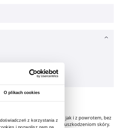
O plikach cookies
 lancetu zarówno do przodu, jak i z powrotem, bez
 doświadczeń z korzystania z
 w bok i zapobiegając zbędnym uszkodzeniom skóry.
 cookies i pozwolisz nam na