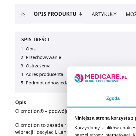
OPIS PRODUKTU
ARTYKUŁY
MOŻ
SPIS TREŚCI
Opis
Przechowywanie
Ostrzeżenia
Adres producenta
Podmiot odpowiedzialny
Zgoda
Opis
Clixmotion® – podwójnie kierowany ruch lancetu spr
Niniejsza strona korzysta z
Clixmotion to zasada ruchu lancetu z podwójnym sy
Korzystamy z plików cookies
wibracji i oscylacji. Lancet wnika w skórę wyjątko
naszej strony internetowej. Kl