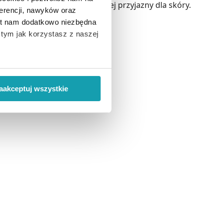
uch jest zdecydowanie bardziej przyjazny dla skóry.
erencji, nawyków oraz
est nam dodatkowo niezbędna
o tym jak korzystasz z naszej
 wiąże się zbieranie danych o
i
”.
aakceptuj wszystkie
ody na pozyskiwanie od
ło z brakiem dostępu do