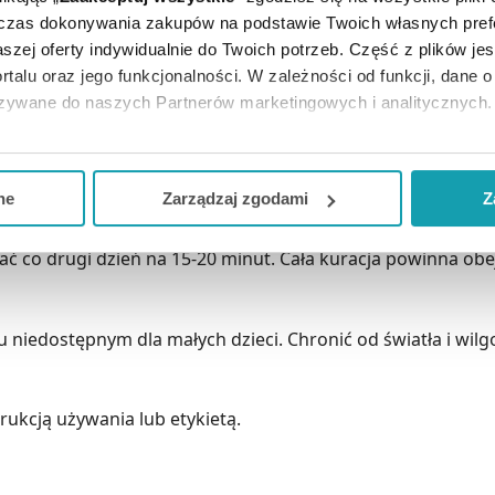
uje się bezpośrednio pod bańką.
dczas dokonywania zakupów na podstawie Twoich własnych pref
szej oferty indywidualnie do Twoich potrzeb. Część z plików j
rtalu oraz jego funkcjonalności. W zależności od funkcji, dane 
bańkę w określonym punkcie ciała,wyrównujemy poziom ener
azywane do naszych Partnerów marketingowych i analitycznych.
ją zgodę i wybrać tylko niektóre dodatkowe funkcje, z którymi
eferowanych przez Ciebie wyborów i kliknij „
Zarządzaj
zgodam
ne
Zarządzaj zgodami
Z
skazującymi i środkowymi za dolną jej krawędź, a kciukami 
 stopnia zgniecenia - przyssie się ona do ciała mocniej lub 
kceptuj niezbędne
”, co będzie oznaczało, że nie wyrażasz zg
ać co drugi dzień na 15-20 minut. Cała kuracja powinna o
niezbędne dla funkcjonowania Strony. Będzie się to jednak wiąza
Strony.
iedostępnym dla małych dzieci. Chronić od światła i wilgo
rukcją używania lub etykietą.