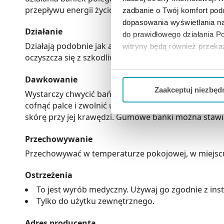
przepływu energii życiowej w obszarze, który znajd
zadbanie o Twój komfort po
dopasowania wyświetlania na
Działanie
do prawidłowego działania Po
Działają podobnie jak akupunktura. Przystawiając 
witryny będą również przek
oczyszcza się z szkodliwych substancji.
Jeżeli chcesz dostosować swo
Dawkowanie
Twojej aktywności dokonaj pr
Zaakceptuj niezbęd
Wystarczy chwycić bańkę oburącz trzymając palcami w
cofnąć palce i zwolnić ucisk kciuków. W zależności od
Możesz również kliknąć „
Zaa
skórę przy jej krawędzi. Gumowe bańki można stawi
Ciebie danych, które nie są 
wszystkich funkcjonalności 
Przechowywanie
Przechowywać w temperaturze pokojowej, w miejscu n
Ostrzeżenia
To jest wyrób medyczny. Używaj go zgodnie z inst
Tylko do użytku zewnętrznego.
Adres producenta