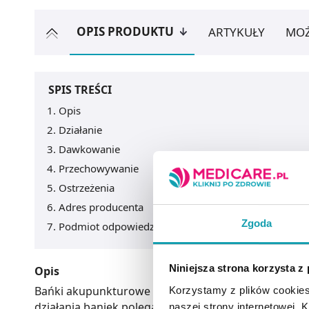
OPIS PRODUKTU
ARTYKUŁY
MOŻ
SPIS TREŚCI
Opis
Działanie
Dawkowanie
Przechowywanie
Ostrzeżenia
Adres producenta
Zgoda
Podmiot odpowiedzialny
Niniejsza strona korzysta z
Opis
Bańki akupunkturowe stawia się w ściśle określony
Korzystamy z plików cookies
działania baniek polega na wywołaniu efektu wsysan
naszej strony internetowej. Kl