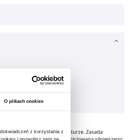
O plikach cookies
ąc wiedzę stosowaną w akupunkturze. Zasada
 doświadczeń z korzystania z
. Celem tego procesu jest zainicjowana silniejszego
 cookies i pozwolisz nam na