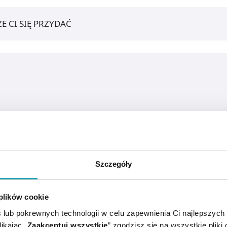
E CI SIĘ PRZYDAĆ
Szczegóły
 plików cookie
ch punktach ciała w zależności od schorzenia wykorzystuj
 lub pokrewnych technologii w celu zapewnienia Ci najlepszych
ia, wskutek czego skóra pod bańką jest wciągana do środka
ikając „
Zaakceptuj wszystkie
” zgodzisz się na wszystkie pliki