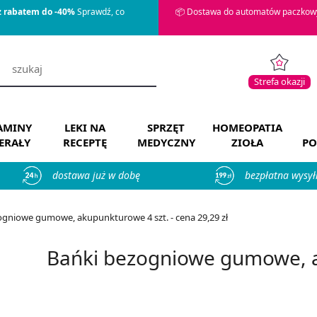
z rabatem do -40%
Sprawdź, co
📦 Dostawa do automatów paczkowy
Strefa okazji
AMINY
LEKI NA
SPRZĘT
HOMEOPATIA
ERAŁY
RECEPTĘ
MEDYCZNY
ZIOŁA
PO
dostawa już w dobę
bezpłatna wysył
ogniowe gumowe, akupunkturowe 4 szt. - cena 29,29 zł
Bańki bezogniowe gumowe, a