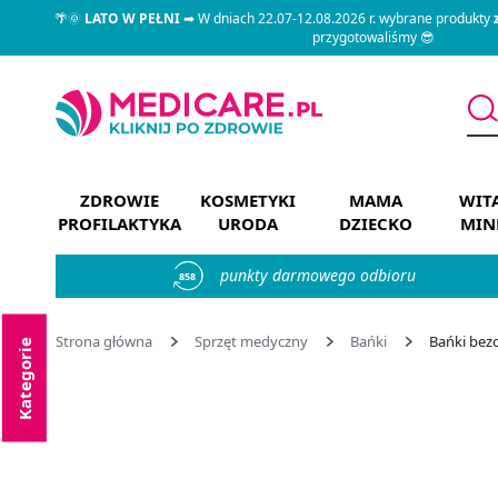
🌴🌞
LATO W PEŁNI
➡ W dniach 22.07-12.08.2026 r. wybrane produkty
przygotowaliśmy 😎
ZDROWIE
KOSMETYKI
MAMA
WIT
PROFILAKTYKA
URODA
DZIECKO
MIN
punkty darmowego odbioru
858
Strona główna
Sprzęt medyczny
Bańki
Bańki bez
Kategorie