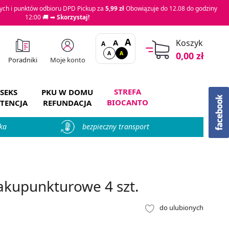
ch i punktów odbioru DPD Pickup za
5,99 zł
Obowiązuje do 12.08 do godziny
12:00 🚚 ➡
Skorzystaj!
A
A
Koszyk
A
A
A
0,00 zł
Moje konto
Poradniki
STREFA
SEKS
PKU W DOMU
BIOCANTO
TENCJA
REFUNDACJA
ka
bezpieczny transport
kupunkturowe 4 szt.
do ulubionych