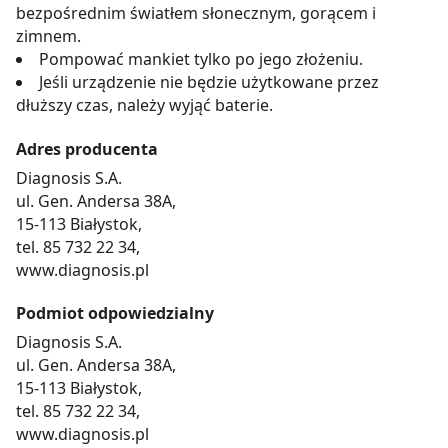
bezpośrednim światłem słonecznym, gorącem i
pozyskiwanie od Ciebie danych, które nie są niezbędne
zimnem.
dla funkcjonowania Strony. Będzie się to jednak wiązało
Pompować mankiet tylko po jego złożeniu.
z brakiem dostępu do wszystkich funkcjonalności
Jeśli urządzenie nie będzie użytkowane przez
Strony.
dłuższy czas, należy wyjąć baterie.
Adres producenta
Diagnosis S.A.
ul. Gen. Andersa 38A,
15-113 Białystok,
tel. 85 732 22 34,
www.diagnosis.pl
Podmiot odpowiedzialny
Diagnosis S.A.
ul. Gen. Andersa 38A,
15-113 Białystok,
tel. 85 732 22 34,
www.diagnosis.pl