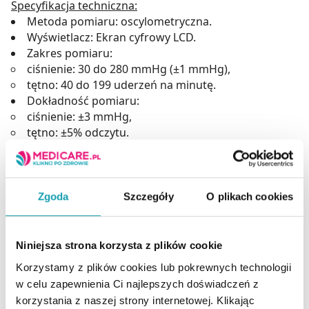
Specyfikacja techniczna:
Metoda pomiaru: oscylometryczna.
Wyświetlacz: Ekran cyfrowy LCD.
Zakres pomiaru:
ciśnienie: 30 do 280 mmHg (±1 mmHg),
tętno: 40 do 199 uderzeń na minutę.
Dokładność pomiaru:
ciśnienie: ±3 mmHg,
tętno: ±5% odczytu.
Pompowanie powietrza: automatyczne.
Wypompowywanie powietrza: automatyczne.
Funkcja pamięci: 2 x 120 wyników pomiaru z datą i
godziną.
Zgoda
Szczegóły
O plikach cookies
Wymiary: 128 × 92 × 61 ± 1,0 mm.
Waga: 505 g ± 5 g.
Zasilanie: 6V (4 x baterie alkaliczne AA) lub zasilacz
Niniejsza strona korzysta z plików cookie
Wejście: AC 100-240V – 50/60Hz 0.15A, Wyjście: DC
Korzystamy z plików cookies lub pokrewnych technologii
5V-1.0A.
w celu zapewnienia Ci najlepszych doświadczeń z
Klasyfiukacja bezpieczeństwa: Urządzenie typu BF.
korzystania z naszej strony internetowej. Klikając