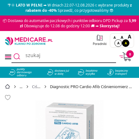
🌴🌞
LATO W PEŁNI
➡ W dniach 22.07-12.08.2026 r. wybrane produkty
z
rabatem do -40%
Sprawdź, co przygotowaliśmy 😎
📦 Dostawa do automatów paczkowych i punktów odbioru DPD Pickup za
5,99
zł
Obowiązuje do 12.08 do godziny 12:00 🚚 ➡
Skorzystaj!
A
A
A
A
A
Poradniki
0
punkty
dostawa już
bezpłatna
bezpieczny
darmowego
858
w dobę
wysyłka
transport
odbioru
Ciśnieniomierze
Diagnostic PRO Cardio Afib Ciśnieniomierz automatyczny naramienny z zasilaczem, 1 szt. - cena 157,99 zł