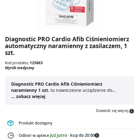
Diagnostic PRO Cardio Afib Ciśnieniomierz
automatyczny naramienny z zasilaczem, 1
szt.
Kod produktu:
125863
Wyrób medyczny
Diagnostic PRO Cardio Afib Ciśnieniomierz
naramienny 1 szt.
to nowoczesne urządzenie do
precyzyjnego pomiaru ciśnienia krwi i tętna.
... zobacz więcej
Automatyczny ciśnieniomierz naramienny
wyposażono w technologię DuoAFIB wspierającą
Dowiedz się więcej
wykrywanie migotania przedsionków oraz wskaźniki
ruchu i nieprawidłowo założonego mankietu. Wpływa to
Produkt dostępny
pozytywnie na wiarygodność wyników.
Ciśnieniomierz
Diagnostic
jest łatwy w użyciu oraz zapewnia szybki i
Odbiór w aptece
już jutro
-
kup do 20:00