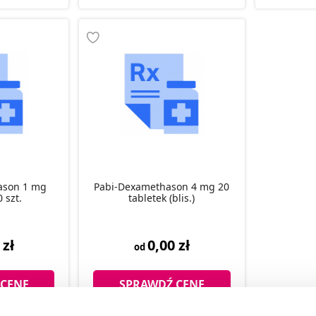
ason 1 mg
Pabi-Dexamethason 4 mg 20
0 szt.
tabletek (blis.)
 zł
0,00 zł
od
 CENĘ
SPRAWDŹ CENĘ