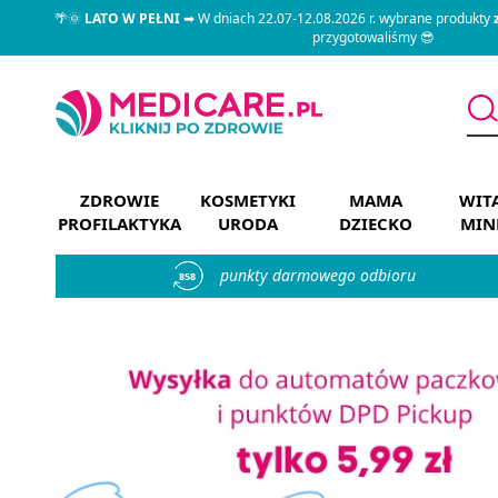
🌴🌞
LATO W PEŁNI
➡ W dniach 22.07-12.08.2026 r. wybrane produkty
przygotowaliśmy 😎
ZDROWIE
KOSMETYKI
MAMA
WIT
PROFILAKTYKA
URODA
DZIECKO
MIN
punkty darmowego odbioru
858