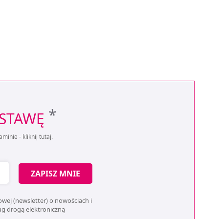
*
OSTAWĘ
aminie -
kliknij tutaj
.
ZAPISZ MNIE
wej (newsletter) o nowościach i
ług drogą elektroniczną