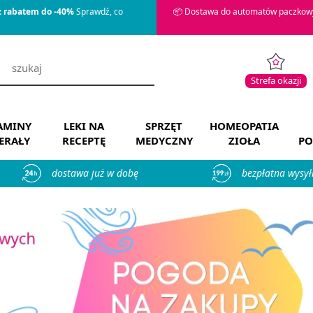
z rabatem do -40%
Sprawdź, co
📦 Dostawa do automatów paczkowy
Strefa okazji
AMINY
LEKI NA
SPRZĘT
HOMEOPATIA
ERAŁY
RECEPTĘ
MEDYCZNY
ZIOŁA
PO
dostawa już w dobę
bezpłatna wysył