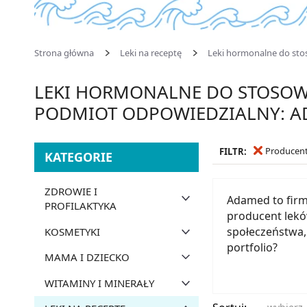
Strona główna
Leki na receptę
Leki hormonalne do st
LEKI HORMONALNE DO STOSOWA
PODMIOT ODPOWIEDZIALNY: 
Producent
FILTR:
KATEGORIE
ZDROWIE I
Adamed to firma
PROFILAKTYKA
producent lekó
społeczeństwa,
KOSMETYKI
portfolio?
MAMA I DZIECKO
WITAMINY I MINERAŁY