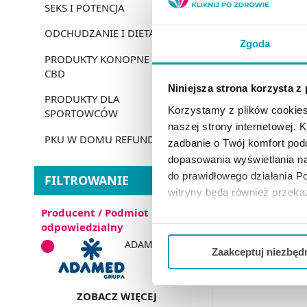
SEKS I POTENCJA
ODCHUDZANIE I DIETA
Zgoda
PRODUKTY KONOPNE
Firma Adamed i jej
CBD
Niniejsza strona korzysta z
Adamed to polska f
PRODUKTY DLA
Korzystamy z plików cookies
Przedsiębiorstwo s
SPORTOWCÓW
naszej strony internetowej. Kl
zyskała świetną rep
PKU W DOMU REFUNDACJA
zadbanie o Twój komfort po
Koncern koncentruje
dopasowania wyświetlania na
instytucjami badaw
do prawidłowego działania Po
FILTROWANIE
witryny będą również przek
Dzięki swojej dział
Producent / Podmiot
jakość i odpowiedzi
Jeżeli chcesz dostosować swo
odpowiedzialny
Twojej aktywności dokonaj pr
ADAMED (6)
Obecnie w portfoli
Zaakceptuj niezbęd
roku produkuje 71
Możesz również kliknąć „
Zaa
Ciebie danych, które nie są 
ZOBACZ WIĘCEJ