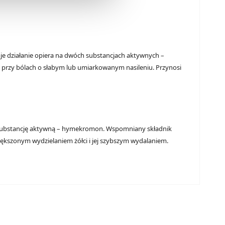
oje działanie opiera na dwóch substancjach aktywnych –
ię przy bólach o słabym lub umiarkowanym nasileniu. Przynosi
ra substancję aktywną – hymekromon. Wspomniany składnik
większonym wydzielaniem żółci i jej szybszym wydalaniem.