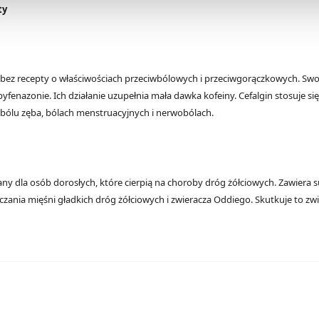
Strony.
ty
m bez recepty o właściwościach przeciwbólowych i przeciwgorączkowych. Sw
yfenazonie. Ich działanie uzupełnia mała dawka kofeiny. Cefalgin stosuje s
, bólu zęba, bólach menstruacyjnych i nerwobólach.
wany dla osób dorosłych, które cierpią na choroby dróg żółciowych. Zawie
zania mięśni gładkich dróg żółciowych i zwieracza Oddiego. Skutkuje to z