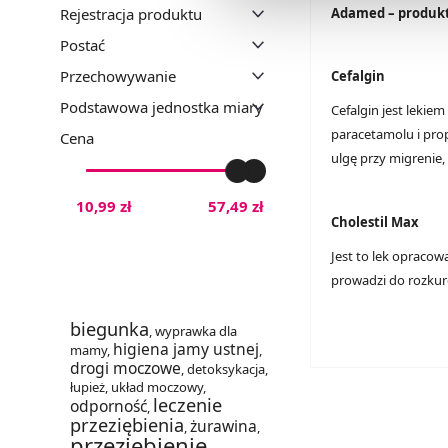
wszystkich funkcjonalności 
Adamed – produk
Rejestracja produktu
Postać
Przechowywanie
Cefalgin
Podstawowa jednostka miary
Cefalgin jest lekie
paracetamolu i prop
Cena
ulgę przy migrenie
10,99 zł
57,49 zł
Cholestil Max
Jest to lek opraco
prowadzi do rozkurc
biegunka
,
wyprawka dla
higiena jamy ustnej
mamy
,
,
drogi moczowe
,
detoksykacja
,
łupież
,
układ moczowy
,
leczenie
odporność
,
przeziębienia
żurawina
,
,
przeziębienie