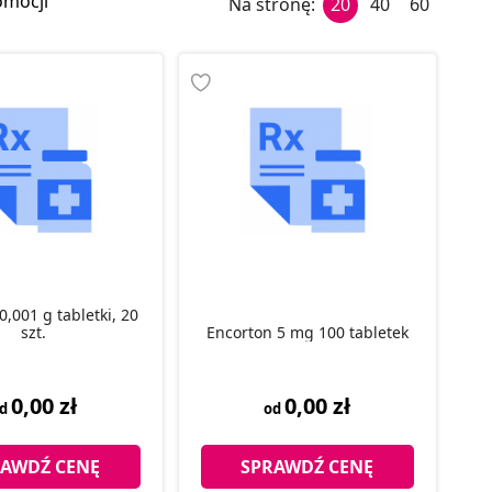
omocji
Na stronę:
20
40
60
0,001 g tabletki, 20
szt.
Encorton 5 mg 100 tabletek
0,00 zł
0,00 zł
od
od
RAWDŹ CENĘ
SPRAWDŹ CENĘ