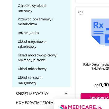
Ośrodkowy układ
nerwowy
Przewód pokarmowy i
metabolizm
Różne (varia)
Układ mięśniowo-
szkieletowy
Układ moczowo-płciowy i
hormony płciowe
Pabi-Dexameth
tabletki, 2
Układ oddechowy
Układ sercowo-
naczyniowy
0,00
od
SPRZĘT MEDYCZNY
SPRAWDŹ
HOMEOPATIA I ZIOŁA