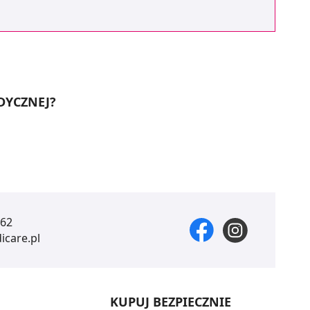
DYCZNEJ?
 62
care.pl
KUPUJ BEZPIECZNIE