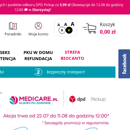
ch i punktów odbioru DPD Pickup za
5,99 zł
Obowiązuje do 12.08 do godziny
12:00 🚚 ➡
Skorzystaj!
A
A
Koszyk
A
A
A
0,00 zł
Moje konto
Poradniki
STREFA
SEKS
PKU W DOMU
BIOCANTO
TENCJA
REFUNDACJA
ka
bezpieczny transport