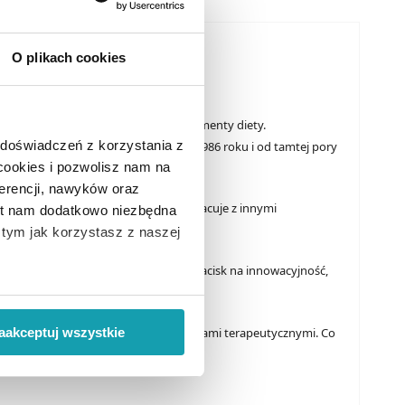
O plikach cookies
i bez recepty, wyroby medyczne i suplementy diety.
 doświadczeń z korzystania z
i. Firma Adamed została założona w 1986 roku i od tamtej pory
 cookies i pozwolisz nam na
erencji, nawyków oraz
Prowadzi badania kliniczne i współpracuje z innymi
est nam dodatkowo niezbędna
odobnych i generyków.
o tym jak korzystasz z naszej
farmaceutycznym. Firma kładzie duży nacisk na innowacyjność,
 wiąże się zbieranie danych o
i
”.
zinie farmacji. Zajmuje się 19 obszarami terapeutycznymi. Co
aakceptuj wszystkie
ody na pozyskiwanie od
ło z brakiem dostępu do