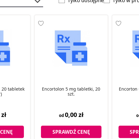
Tylko dostępne
Tylko w pr
 20 tabletek
Encortolon 5 mg tabletki, 20
Encorton 
)
szt.
 zł
0,00 zł
od
 CENĘ
SPRAWDŹ CENĘ
SP