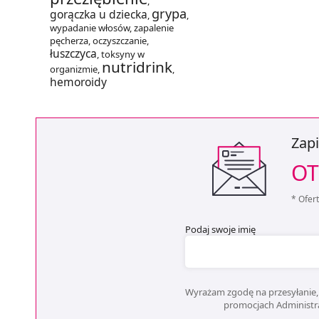
,
grypa
gorączka u dziecka
,
,
wypadanie włosów
,
zapalenie
pęcherza
,
oczyszczanie
,
łuszczyca
,
toksyny w
nutridrink
organizmie
,
,
hemoroidy
Zapi
OT
* Ofer
Podaj swoje imię
Wyrażam zgodę na przesyłanie, 
promocjach Administrat