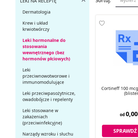
Sortuj:
wybierz
LEKI NA RECEPTĘ
Dermatologia
Krew i układ
krwiotwórczy
Leki hormonalne do
stosowania
wewnętrznego (bez
hormonów płciowych)
Leki
przeciwnowotworowe i
immunomodulujące
Cortineff 100 mcg
(blister
Leki przeciwpasożytnicze,
owadobójcze i repelenty
Leki stosowane w
0,00
od
zakażeniach
(przeciwinfekcyjne)
SPRAWDŹ
Narządy wzroku i słuchu